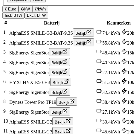
€ Euro
€/kW
€/kWh
Incl. BTW
Excl. BTW
#
Batterij
Kenmerken
1
AlphaESS SMILE-G3-BAT-9.3S
74.4
kWh
20
Bekijk
2
AlphaESS SMILE-G3-BAT-9.3S
55.8
kWh
20
Bekijk
3
SigEnergy SigenStor
48.4
kWh
15
Bekijk
4
SigEnergy SigenStor
40.3
kWh
17
Bekijk
5
SigEnergy SigenStor
27.1
kWh
12
Bekijk
6
HYXI HYX-E50-H3
51.2
kWh
10
Bekijk
7
SigEnergy SigenStor
32.2
kWh
15
Bekijk
8
Dyness Tower Pro TP19
38.4
kWh
10
Bekijk
9
SigEnergy SigenStor
27.1
kWh
15
Bekijk
10
AlphaESS SMILE-G3
30.4
kWh
20
Bekijk
11
AlphaESS SMILE-G3
45.6
kWh
20
Bekijk