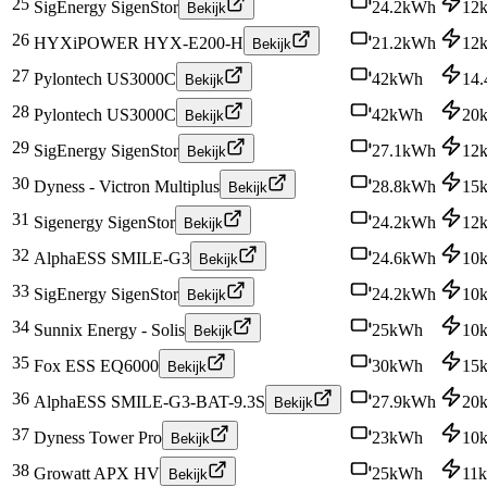
25
SigEnergy SigenStor
24.2
kWh
12
Bekijk
26
HYXiPOWER HYX-E200-H
21.2
kWh
12
Bekijk
27
Pylontech US3000C
42
kWh
14.
Bekijk
28
Pylontech US3000C
42
kWh
20
Bekijk
29
SigEnergy SigenStor
27.1
kWh
12
Bekijk
30
Dyness - Victron Multiplus
28.8
kWh
15
Bekijk
31
Sigenergy SigenStor
24.2
kWh
12
Bekijk
32
AlphaESS SMILE-G3
24.6
kWh
10
Bekijk
33
SigEnergy SigenStor
24.2
kWh
10
Bekijk
34
Sunnix Energy - Solis
25
kWh
10
Bekijk
35
Fox ESS EQ6000
30
kWh
15
Bekijk
36
AlphaESS SMILE-G3-BAT-9.3S
27.9
kWh
20
Bekijk
37
Dyness Tower Pro
23
kWh
10
Bekijk
38
Growatt APX HV
25
kWh
11
Bekijk