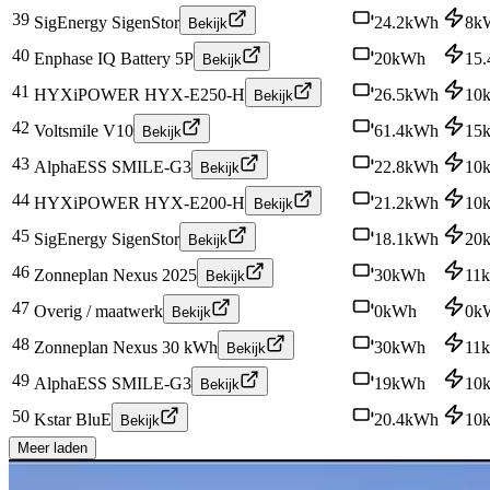
39
SigEnergy SigenStor
24.2
kWh
8
k
Bekijk
40
Enphase IQ Battery 5P
20
kWh
15.
Bekijk
41
HYXiPOWER HYX-E250-H
26.5
kWh
10
Bekijk
42
Voltsmile V10
61.4
kWh
15
Bekijk
43
AlphaESS SMILE-G3
22.8
kWh
10
Bekijk
44
HYXiPOWER HYX-E200-H
21.2
kWh
10
Bekijk
45
SigEnergy SigenStor
18.1
kWh
20
Bekijk
46
Zonneplan Nexus 2025
30
kWh
11
Bekijk
47
Overig / maatwerk
0
kWh
0
k
Bekijk
48
Zonneplan Nexus 30 kWh
30
kWh
11
Bekijk
49
AlphaESS SMILE-G3
19
kWh
10
Bekijk
50
Kstar BluE
20.4
kWh
10
Bekijk
Meer laden