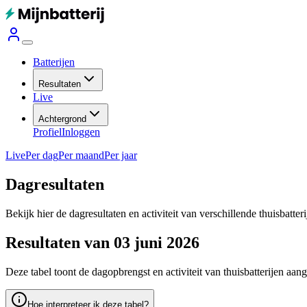
Batterijen
Resultaten
Live
Achtergrond
Profiel
Inloggen
Live
Per dag
Per maand
Per jaar
Dagresultaten
Bekijk hier de dagresultaten en activiteit van verschillende thuisbatter
Resultaten van 03 juni 2026
Deze tabel toont de dagopbrengst en activiteit van thuisbatterijen aan
Hoe interpreteer ik deze tabel?