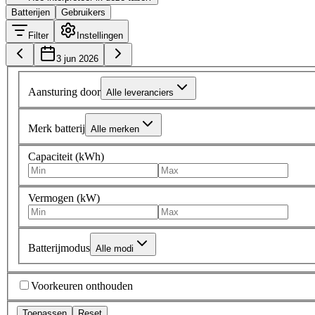
Batterijen
Gebruikers
Filter
Instellingen
3 jun 2026
Aansturing door
Alle leveranciers
Merk batterij
Alle merken
Capaciteit (kWh)
Vermogen (kW)
Batterijmodus
Alle modi
Voorkeuren onthouden
Toepassen
Reset