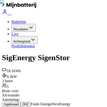
Batterijen
Resultaten
Live
Achtergrond
Profiel
Inloggen
SigEnergy SigenStor
18.1
kWh
9.2
kW
3 fasen
5
Beste voor:
All-rounder
Aansturing:
Frank Energie
NextEnergy
Ingebouwd
DHZ