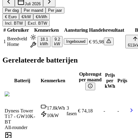
Juli 2026
Per dag
Per maand
Per jaar
€ Euro
€/kW
€/kWh
Incl. BTW
Excl. BTW
#
Gebruiker
Kenmerken
Aansturing
Handelsresultaat
B
Breedveld
18.1
9.2
1
Ingebouwd
€ 95,98
Home
kWh
kW
611
k
Gerelateerde batterijen
Opbrengst
Prijs
per maand
Batterij
Kenmerken
per
Prijs
kWh
17.8
kWh
3
Dyness Tower
€ 74,18
-
-
fasen
10
kW
T17 - GW10K-
BT
All-rounder