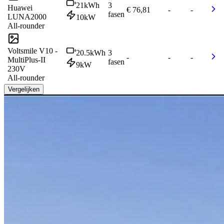
21
kWh
3
Huawei
€ 76,81
-
-
fasen
LUNA2000
10
kW
All-rounder
Voltsmile V10 -
20.5
kWh
3
-
-
-
MultiPlus-II
fasen
9
kW
230V
All-rounder
Vergelijken