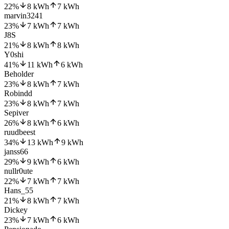
22
%
8
kWh
7
kWh
marvin3241
23
%
7
kWh
7
kWh
J8S
21
%
8
kWh
8
kWh
Y0shi
41
%
11
kWh
6
kWh
Beholder
23
%
8
kWh
7
kWh
Robindd
23
%
8
kWh
7
kWh
Sepiver
26
%
8
kWh
6
kWh
ruudbeest
34
%
13
kWh
9
kWh
janss66
29
%
9
kWh
6
kWh
nullr0ute
22
%
7
kWh
7
kWh
Hans_55
21
%
8
kWh
7
kWh
Dickey
23
%
7
kWh
6
kWh