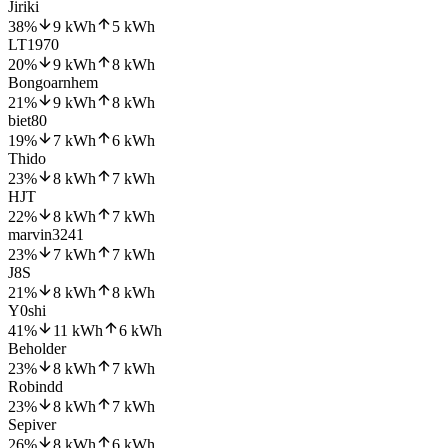
Jiriki
38
%
9
kWh
5
kWh
LT1970
20
%
9
kWh
8
kWh
Bongoarnhem
21
%
9
kWh
8
kWh
biet80
19
%
7
kWh
6
kWh
Thido
23
%
8
kWh
7
kWh
HJT
22
%
8
kWh
7
kWh
marvin3241
23
%
7
kWh
7
kWh
J8S
21
%
8
kWh
8
kWh
Y0shi
41
%
11
kWh
6
kWh
Beholder
23
%
8
kWh
7
kWh
Robindd
23
%
8
kWh
7
kWh
Sepiver
26
%
8
kWh
6
kWh