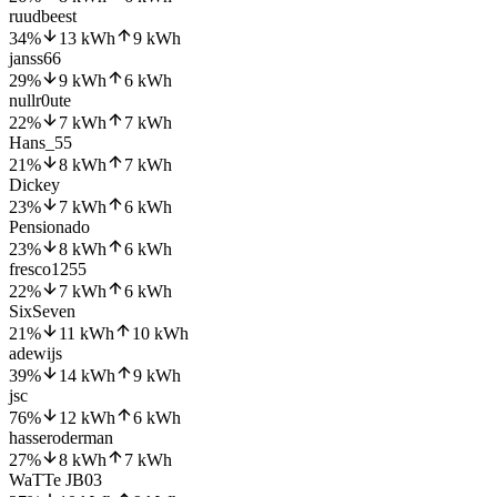
ruudbeest
34
%
13
kWh
9
kWh
janss66
29
%
9
kWh
6
kWh
nullr0ute
22
%
7
kWh
7
kWh
Hans_55
21
%
8
kWh
7
kWh
Dickey
23
%
7
kWh
6
kWh
Pensionado
23
%
8
kWh
6
kWh
fresco1255
22
%
7
kWh
6
kWh
SixSeven
21
%
11
kWh
10
kWh
adewijs
39
%
14
kWh
9
kWh
jsc
76
%
12
kWh
6
kWh
hasseroderman
27
%
8
kWh
7
kWh
WaTTe JB03