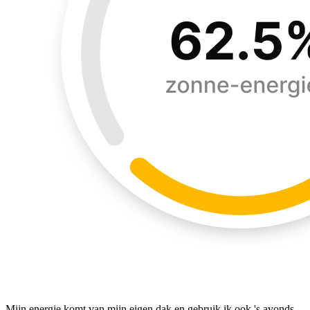
Mijn energie komt van mijn eigen dak en gebruik ik ook 's avonds.