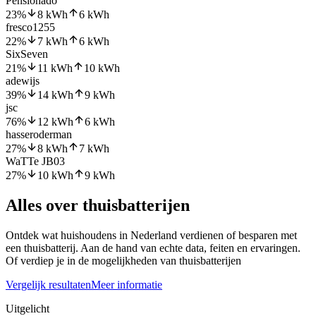
Pensionado
23
%
8
kWh
6
kWh
fresco1255
22
%
7
kWh
6
kWh
SixSeven
21
%
11
kWh
10
kWh
adewijs
39
%
14
kWh
9
kWh
jsc
76
%
12
kWh
6
kWh
hasseroderman
27
%
8
kWh
7
kWh
WaTTe JB03
27
%
10
kWh
9
kWh
Alles over thuisbatterijen
Ontdek wat huishoudens in Nederland verdienen of besparen met
een thuisbatterij. Aan de hand van echte data, feiten en ervaringen.
Of verdiep je in de mogelijkheden van thuisbatterijen
Vergelijk resultaten
Meer informatie
Uitgelicht