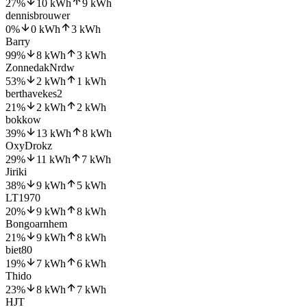
27
%
10
kWh
9
kWh
dennisbrouwer
0
%
0
kWh
3
kWh
Barry
99
%
8
kWh
3
kWh
ZonnedakNrdw
53
%
2
kWh
1
kWh
berthavekes2
21
%
2
kWh
2
kWh
bokkow
39
%
13
kWh
8
kWh
OxyDrokz
29
%
11
kWh
7
kWh
Jiriki
38
%
9
kWh
5
kWh
LT1970
20
%
9
kWh
8
kWh
Bongoarnhem
21
%
9
kWh
8
kWh
biet80
19
%
7
kWh
6
kWh
Thido
23
%
8
kWh
7
kWh
HJT