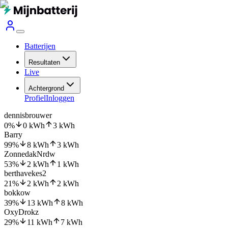
Batterijen
Resultaten
Live
Achtergrond
Profiel
Inloggen
dennisbrouwer
0
%
0
kWh
3
kWh
Barry
99
%
8
kWh
3
kWh
ZonnedakNrdw
53
%
2
kWh
1
kWh
berthavekes2
21
%
2
kWh
2
kWh
bokkow
39
%
13
kWh
8
kWh
OxyDrokz
29
%
11
kWh
7
kWh