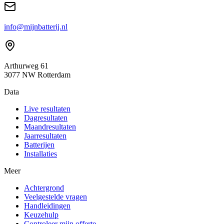
info@mijnbatterij.nl
Arthurweg 61
3077 NW Rotterdam
Data
Live resultaten
Dagresultaten
Maandresultaten
Jaarresultaten
Batterijen
Installaties
Meer
Achtergrond
Veelgestelde vragen
Handleidingen
Keuzehulp
Controleer mijn offerte