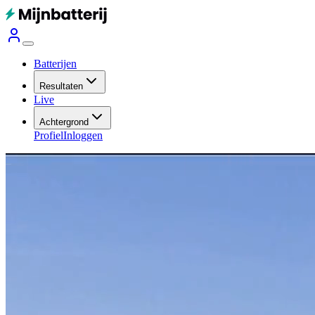
Batterijen
Resultaten
Live
Achtergrond
Profiel
Inloggen