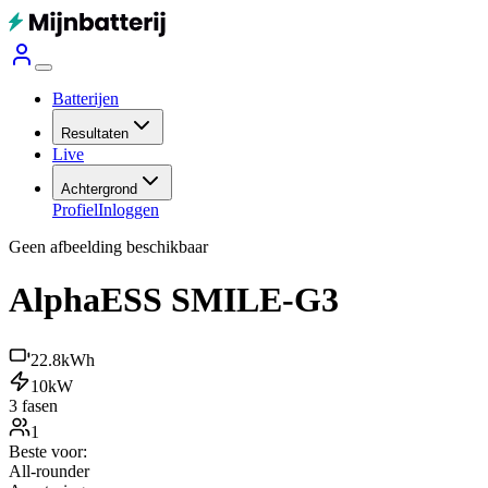
Batterijen
Resultaten
Live
Achtergrond
Profiel
Inloggen
Geen afbeelding beschikbaar
AlphaESS SMILE-G3
22.8
kWh
10
kW
3 fasen
1
Beste voor:
All-rounder