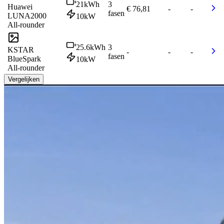
21
kWh
3
Huawei
€ 76,81
-
-
fasen
LUNA2000
10
kW
All-rounder
25.6
kWh
3
KSTAR
-
-
-
fasen
BlueSpark
10
kW
All-rounder
Vergelijken