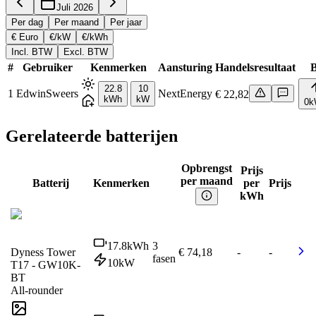
Juli 2026
Per dag
Per maand
Per jaar
€ Euro
€/kW
€/kWh
Incl. BTW
Excl. BTW
#
Gebruiker
Kenmerken
Aansturing
Handelsresultaat
B
22.8
10
1
EdwinSweers
NextEnergy
€ 22,82
kWh
kW
0
k
Gerelateerde batterijen
Opbrengst
Prijs
per maand
Batterij
Kenmerken
per
Prijs
kWh
17.8
kWh
3
Dyness Tower
€ 74,18
-
-
fasen
10
kW
T17 - GW10K-
BT
All-rounder