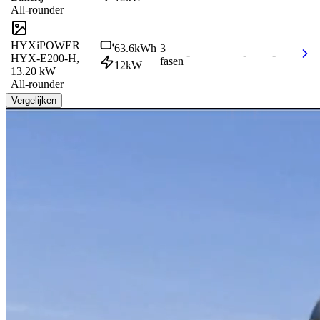
All-rounder
HYXiPOWER
63.6
kWh
3
-
-
-
HYX-E200-H,
fasen
12
kW
13.20 kW
All-rounder
Vergelijken