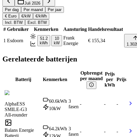
Juli 2026
Per dag
Per maand
Per jaar
€ Euro
€/kW
€/kWh
Incl. BTW
Excl. BTW
#
Gebruiker
Kenmerken
Aansturing
Handelsresultaat
Frank
51.2
10
1
Esdoorn
€ 155,34
kWh
kW
Energie
1.302
Gerelateerde batterijen
Opbrengst
Prijs
per maand
Batterij
Kenmerken
per
Prijs
kWh
60.6
kWh
3
AlphaESS
-
-
-
fasen
10
kW
SMILE-G3
All-rounder
64.2
kWh
3
Balans Energie
-
-
-
fasen
Batterij
12
kW