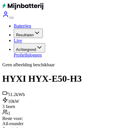
Batterijen
Resultaten
Live
Achtergrond
Profiel
Inloggen
Geen afbeelding beschikbaar
HYXI HYX-E50-H3
51.2
kWh
10
kW
3 fasen
1
Beste voor:
All-rounder