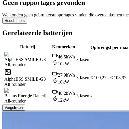
Geen rapportages gevonden
We konden geen gebruikersrapportages vinden die overeenkomen met d
Reset filters
Gerelateerde batterijen
Batterij
Kenmerken
Opbrengst per ma
46.5
kWh
AlphaESS SMILE-G3
3 fasen
-
10
kW
All-rounder
27.9
kWh
3 fasen
€ 100,27
-
€ 108,97
AlphaESS SMILE-G3
10
kW
All-rounder
48.2
kWh
Balans Energie Batterij
3 fasen
-
12
kW
All-rounder
Vergelijken