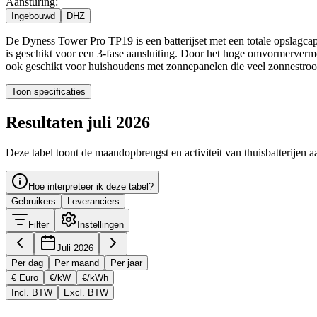
Aansturing:
Ingebouwd
DHZ
De Dyness Tower Pro TP19 is een batterijset met een totale opslag
is geschikt voor een 3-fase aansluiting. Door het hoge omvormervermoge
ook geschikt voor huishoudens met zonnepanelen die veel zonnestroom
Toon specificaties
Resultaten juli 2026
Deze tabel toont de maandopbrengst en activiteit van thuisbatterijen a
Hoe interpreteer ik deze tabel?
Gebruikers
Leveranciers
Filter
Instellingen
Juli 2026
Per dag
Per maand
Per jaar
€ Euro
€/kW
€/kWh
Incl. BTW
Excl. BTW