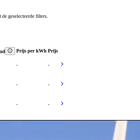
e geselecteerde filters.
Prijs per kWh
Prijs
and
-
-
-
-
-
-