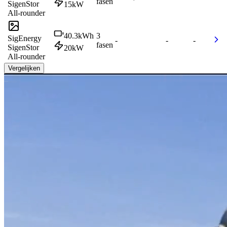
fasen
SigenStor
15
kW
All-rounder
40.3
kWh
3
SigEnergy
-
-
-
fasen
SigenStor
20
kW
All-rounder
Vergelijken