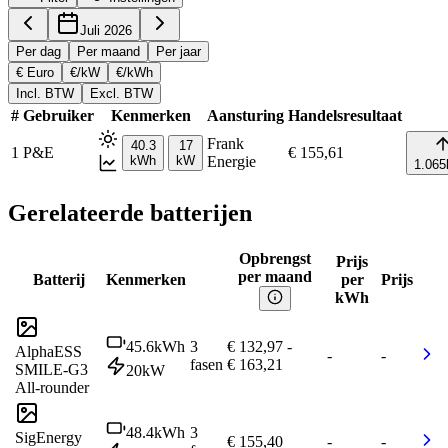
Juli 2026
Per dag
Per maand
Per jaar
€ Euro
€/kW
€/kWh
Incl. BTW
Excl. BTW
#
Gebruiker
Kenmerken
Aansturing
Handelsresultaat
Frank
40.3
17
1
P&E
€ 155,61
kWh
kW
Energie
1.065
Gerelateerde batterijen
Opbrengst
Prijs
per maand
Batterij
Kenmerken
per
Prijs
kWh
45.6
kWh
3
€ 132,97
-
AlphaESS
-
-
fasen
€ 163,21
SMILE-G3
20
kW
All-rounder
48.4
kWh
3
SigEnergy
€ 155,40
-
-