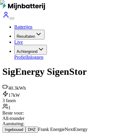
Batterijen
Resultaten
Live
Achtergrond
Profiel
Inloggen
SigEnergy SigenStor
40.3
kWh
17
kW
3 fasen
1
Beste voor:
All-rounder
Aansturing:
Frank Energie
NextEnergy
Ingebouwd
DHZ