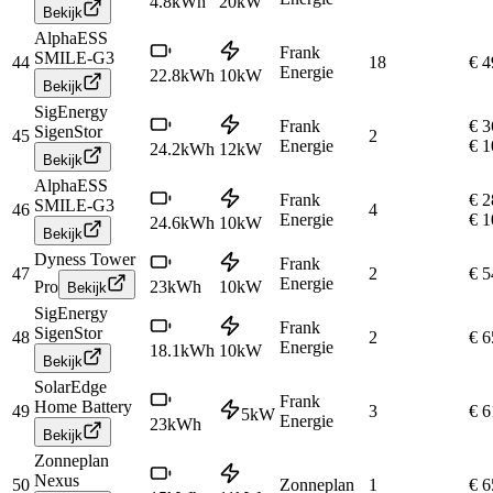
4.8
kWh
20
kW
Bekijk
AlphaESS
Frank
SMILE-G3
44
18
€ 4
Energie
22.8
kWh
10
kW
Bekijk
SigEnergy
Frank
€ 3
SigenStor
45
2
Energie
€ 1
24.2
kWh
12
kW
Bekijk
AlphaESS
Frank
€ 2
SMILE-G3
46
4
Energie
€ 1
24.6
kWh
10
kW
Bekijk
Dyness Tower
Frank
47
2
€ 5
Energie
Pro
23
kWh
10
kW
Bekijk
SigEnergy
Frank
SigenStor
48
2
€ 6
Energie
18.1
kWh
10
kW
Bekijk
SolarEdge
Frank
Home Battery
49
3
€ 6
5
kW
Energie
23
kWh
Bekijk
Zonneplan
Nexus
50
Zonneplan
1
€ 6