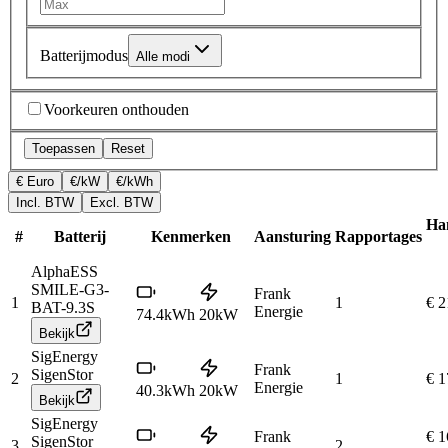
Batterijmodus
Alle modi
Voorkeuren onthouden
Toepassen
Reset
€ Euro
€/kW
€/kWh
Incl. BTW
Excl. BTW
Han
#
Batterij
Kenmerken
Aansturing
Rapportages
AlphaESS
SMILE-G3-
Frank
1
1
€ 2
BAT-9.3S
Energie
74.4
kWh
20
kW
Bekijk
SigEnergy
Frank
SigenStor
2
1
€ 1
Energie
40.3
kWh
20
kW
Bekijk
SigEnergy
Frank
€ 1
SigenStor
3
2