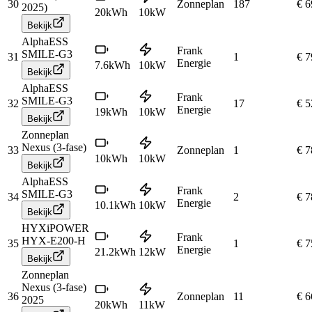
30
Zonneplan
187
€ 6
2025)
20
kWh
10
kW
Bekijk
AlphaESS
Frank
SMILE-G3
31
1
€ 7
Energie
7.6
kWh
10
kW
Bekijk
AlphaESS
Frank
SMILE-G3
32
17
€ 5
Energie
19
kWh
10
kW
Bekijk
Zonneplan
Nexus (3-fase)
33
Zonneplan
1
€ 7
10
kWh
10
kW
Bekijk
AlphaESS
Frank
SMILE-G3
34
2
€ 7
Energie
10.1
kWh
10
kW
Bekijk
HYXiPOWER
Frank
HYX-E200-H
35
1
€ 7
Energie
21.2
kWh
12
kW
Bekijk
Zonneplan
Nexus (3-fase)
36
Zonneplan
11
€ 6
2025
20
kWh
11
kW