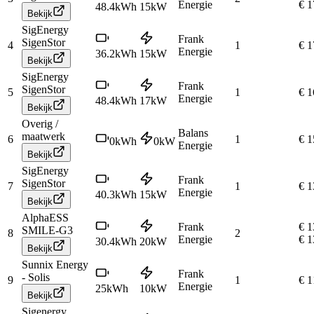
Energie
€ 1
48.4
kWh
15
kW
Bekijk
SigEnergy
Frank
SigenStor
4
1
€ 1
Energie
36.2
kWh
15
kW
Bekijk
SigEnergy
Frank
SigenStor
5
1
€ 1
Energie
48.4
kWh
17
kW
Bekijk
Overig /
Balans
maatwerk
6
1
€ 1
0
kWh
0
kW
Energie
Bekijk
SigEnergy
Frank
SigenStor
7
1
€ 1
Energie
40.3
kWh
15
kW
Bekijk
AlphaESS
Frank
€ 1
SMILE-G3
8
2
Energie
€ 1
30.4
kWh
20
kW
Bekijk
Sunnix Energy
Frank
- Solis
9
1
€ 1
Energie
25
kWh
10
kW
Bekijk
Sigenergy