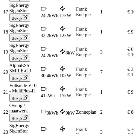
SigEnergy
Frank
SigenStor
17
1
€ 1
Energie
24.2
kWh
17
kW
Bekijk
SigEnergy
Frank
SigenStor
18
1
€ 9
Energie
32.2
kWh
12
kW
Bekijk
SigEnergy
Frank
€ 6
SigenStor
19
3
8
kW
Energie
€ 1
24.2
kWh
Bekijk
AlphaESS
Frank
€ 3
SMILE-G3
20
7
Energie
€ 1
30.4
kWh
10
kW
Bekijk
Voltsmile V10
Frank
- MultiPlus-II
21
1
€ 9
Energie
41
kWh
15
kW
Bekijk
Overig /
maatwerk
22
Zonneplan
2
€ 8
0
kWh
0
kW
Bekijk
SigEnergy
Frank
€ 7
SigenStor
23
3