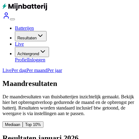
Batterijen
Resultaten
Live
Achtergrond
Profiel
Inloggen
Live
Per dag
Per maand
Per jaar
Maandresultaten
De maandresultaten van thuisbatterijen inzichtelijk gemaakt. Bekijk
hier het opbrengstverloop gedurende de maand en de opbrengst per
batterij.
Resultaten worden standaard inclusief btw getoond, de
weergave is via instellingen aan te passen.
Mediaan
Top 10%
Resultaten januari 2026