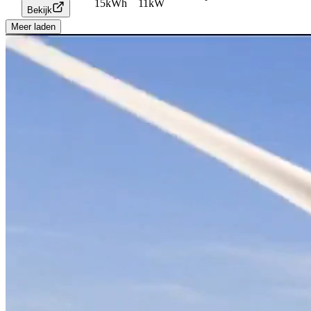
15
kWh
11
kW
Bekijk
Meer laden