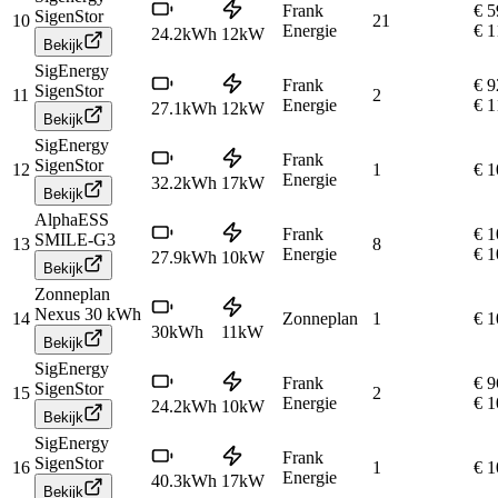
Frank
€ 5
SigenStor
10
21
Energie
€ 1
24.2
kWh
12
kW
Bekijk
SigEnergy
Frank
€ 9
SigenStor
11
2
Energie
€ 1
27.1
kWh
12
kW
Bekijk
SigEnergy
Frank
SigenStor
12
1
€ 1
Energie
32.2
kWh
17
kW
Bekijk
AlphaESS
Frank
€ 1
SMILE-G3
13
8
Energie
€ 1
27.9
kWh
10
kW
Bekijk
Zonneplan
Nexus 30 kWh
14
Zonneplan
1
€ 1
30
kWh
11
kW
Bekijk
SigEnergy
Frank
€ 9
SigenStor
15
2
Energie
€ 1
24.2
kWh
10
kW
Bekijk
SigEnergy
Frank
SigenStor
16
1
€ 1
Energie
40.3
kWh
17
kW
Bekijk