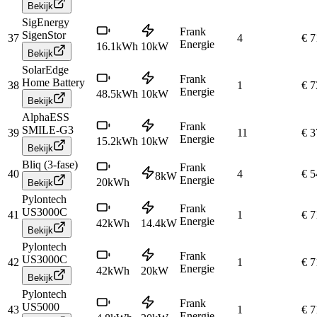
Bekijk
SigEnergy
Frank
SigenStor
37
4
€ 7
Energie
16.1
kWh
10
kW
Bekijk
SolarEdge
Frank
Home Battery
38
1
€ 7
Energie
48.5
kWh
10
kW
Bekijk
AlphaESS
Frank
SMILE-G3
39
11
€ 3
Energie
15.2
kWh
10
kW
Bekijk
Bliq (3-fase)
Frank
40
4
€ 5
8
kW
Energie
20
kWh
Bekijk
Pylontech
Frank
US3000C
41
1
€ 7
Energie
42
kWh
14.4
kW
Bekijk
Pylontech
Frank
US3000C
42
1
€ 7
Energie
42
kWh
20
kW
Bekijk
Pylontech
Frank
US5000
43
1
€ 7
Energie