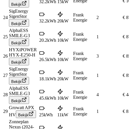
Energie
€ 1
32.2
kWh
15
kW
Bekijk
SigEnergy
Frank
SigenStor
24
2
€ 8
Energie
32.2
kWh
20
kW
Bekijk
AlphaESS
Frank
SMILE-G3
25
1
€ 8
Energie
20.2
kWh
10
kW
Bekijk
HYXiPOWER
Frank
HYX-E250-H
26
3
€ 8
Energie
26.5
kWh
10
kW
Bekijk
SigEnergy
Frank
SigenStor
27
1
€ 8
Energie
18.1
kWh
20
kW
Bekijk
AlphaESS
Frank
SMILE-G3
28
4
€ 4
Energie
45.6
kWh
10
kW
Bekijk
Growatt APX
Frank
29
1
€ 8
Energie
HV
25
kWh
11
kW
Bekijk
Zonneplan
Nexus (2024-