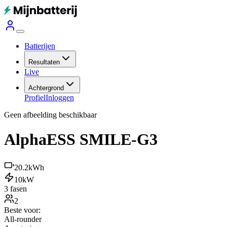
Batterijen
Resultaten
Live
Achtergrond
Profiel
Inloggen
Geen afbeelding beschikbaar
AlphaESS SMILE-G3
20.2
kWh
10
kW
3 fasen
2
Beste voor:
All-rounder