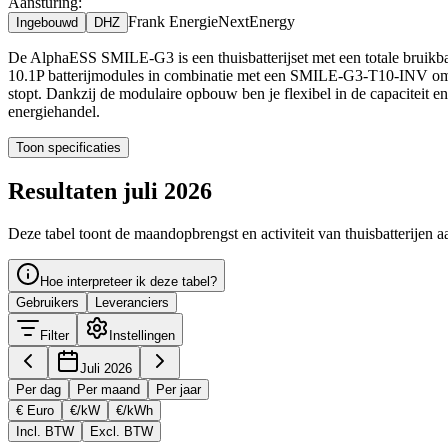
Aansturing:
Frank Energie
NextEnergy
Ingebouwd
DHZ
De AlphaESS SMILE-G3 is een thuisbatterijset met een totale bruik
10.1P batterijmodules in combinatie met een SMILE-G3-T10-INV omvor
stopt. Dankzij de modulaire opbouw ben je flexibel in de capaciteit en
energiehandel.
Toon specificaties
Resultaten juli 2026
Deze tabel toont de maandopbrengst en activiteit van thuisbatterijen a
Hoe interpreteer ik deze tabel?
Gebruikers
Leveranciers
Filter
Instellingen
Juli 2026
Per dag
Per maand
Per jaar
€ Euro
€/kW
€/kWh
Incl. BTW
Excl. BTW