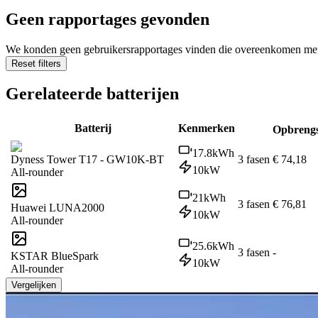
Geen rapportages gevonden
We konden geen gebruikersrapportages vinden die overeenkomen met d
Reset filters
Gerelateerde batterijen
Batterij
Kenmerken
Opbrengs
17.8
kWh
Dyness Tower T17 - GW10K-BT
3 fasen
€ 74,18
10
kW
All-rounder
21
kWh
3 fasen
€ 76,81
Huawei LUNA2000
10
kW
All-rounder
25.6
kWh
3 fasen
-
KSTAR BlueSpark
10
kW
All-rounder
Vergelijken