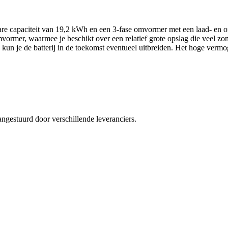
bare capaciteit van 19,2 kWh en een 3-fase omvormer met een laad- e
mer, waarmee je beschikt over een relatief grote opslag die veel zo
 kun je de batterij in de toekomst eventueel uitbreiden. Het hoge vermo
angestuurd door verschillende leveranciers.