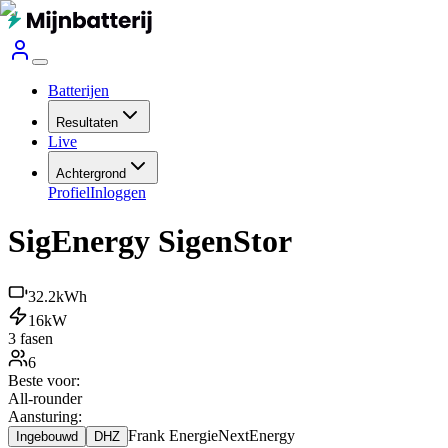
Batterijen
Resultaten
Live
Achtergrond
Profiel
Inloggen
SigEnergy SigenStor
32.2
kWh
16
kW
3 fasen
6
Beste voor:
All-rounder
Aansturing:
Frank Energie
NextEnergy
Ingebouwd
DHZ