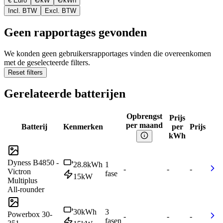
€ Euro
€/kW
€/kWh
Incl. BTW
Excl. BTW
Geen rapportages gevonden
We konden geen gebruikersrapportages vinden die overeenkomen
met de geselecteerde filters.
Reset filters
Gerelateerde batterijen
Opbrengst
Prijs
per maand
Batterij
Kenmerken
per
Prijs
kWh
Dyness B4850 -
28.8
kWh
1
-
-
-
Victron
fase
15
kW
Multiplus
All-rounder
30
kWh
3
Powerbox 30-
-
-
-
fasen