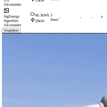
351
15
kW
All-rounder
40.3
kWh
3
SigEnergy
-
-
-
fasen
SigenStor
20
kW
All-rounder
Vergelijken