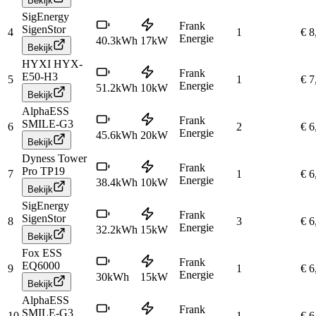
Bekijk
SigEnergy
Frank
SigenStor
4
1
€ 8
Energie
40.3
kWh
17
kW
Bekijk
HYXI HYX-
Frank
E50-H3
5
1
€ 7
Energie
51.2
kWh
10
kW
Bekijk
AlphaESS
Frank
SMILE-G3
6
2
€ 6
Energie
45.6
kWh
20
kW
Bekijk
Dyness Tower
Frank
Pro TP19
7
1
€ 6
Energie
38.4
kWh
10
kW
Bekijk
SigEnergy
Frank
SigenStor
8
3
€ 6
Energie
32.2
kWh
15
kW
Bekijk
Fox ESS
Frank
EQ6000
9
1
€ 6
Energie
30
kWh
15
kW
Bekijk
AlphaESS
Frank
SMILE-G3
10
1
€ 6