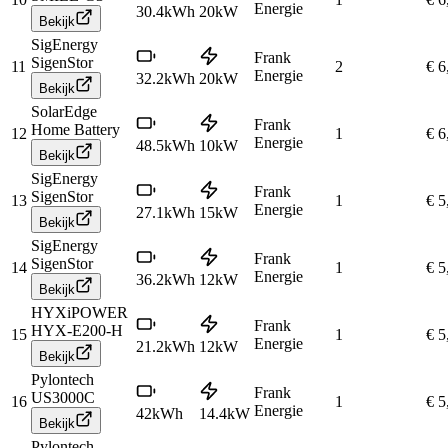
Energie
30.4
kWh
20
kW
Bekijk
SigEnergy
Frank
SigenStor
11
2
€ 6
Energie
32.2
kWh
20
kW
Bekijk
SolarEdge
Frank
Home Battery
12
1
€ 6
Energie
48.5
kWh
10
kW
Bekijk
SigEnergy
Frank
SigenStor
13
1
€ 5
Energie
27.1
kWh
15
kW
Bekijk
SigEnergy
Frank
SigenStor
14
1
€ 5
Energie
36.2
kWh
12
kW
Bekijk
HYXiPOWER
Frank
HYX-E200-H
15
1
€ 5
Energie
21.2
kWh
12
kW
Bekijk
Pylontech
Frank
US3000C
16
1
€ 5
Energie
42
kWh
14.4
kW
Bekijk
Pylontech