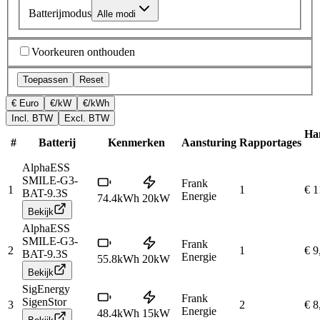
Batterijmodus
Alle modi
Voorkeuren onthouden
Toepassen
Reset
€ Euro
€/kW
€/kWh
Incl. BTW
Excl. BTW
Han
#
Batterij
Kenmerken
Aansturing
Rapportages
AlphaESS
SMILE-G3-
Frank
1
1
€ 1
BAT-9.3S
Energie
74.4
kWh
20
kW
Bekijk
AlphaESS
SMILE-G3-
Frank
2
1
€ 9
BAT-9.3S
Energie
55.8
kWh
20
kW
Bekijk
SigEnergy
Frank
SigenStor
3
2
€ 8
Energie
48.4
kWh
15
kW