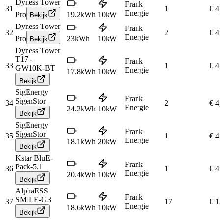
Dyness Tower
Frank
31
1
€ 4
Energie
Pro
19.2
kWh
10
kW
Bekijk
Dyness Tower
Frank
32
2
€ 4
Energie
Pro
23
kWh
10
kW
Bekijk
Dyness Tower
T17 -
Frank
33
1
€ 4
GW10K-BT
Energie
17.8
kWh
10
kW
Bekijk
SigEnergy
Frank
SigenStor
34
2
€ 4
Energie
24.2
kWh
10
kW
Bekijk
SigEnergy
Frank
SigenStor
35
1
€ 4
Energie
18.1
kWh
20
kW
Bekijk
Kstar BluE-
Frank
Pack-5.1
36
1
€ 4
Energie
20.4
kWh
10
kW
Bekijk
AlphaESS
Frank
SMILE-G3
37
17
€ 1
Energie
18.6
kWh
10
kW
Bekijk