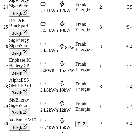
SigEnergy
Frank
SigenStor
24
2
€ 5
Energie
27.1
kWh
12
kW
Bekijk
KSTAR
Frank
BlueSpark
25
3
€ 4
Energie
20.5
kWh
10
kW
Bekijk
SigEnergy
Frank
SigenStor
26
3
€ 4
8
kW
Energie
24.2
kWh
Bekijk
Enphase IQ
Frank
Battery 5P
27
1
€ 5
Energie
20
kWh
15.4
kW
Bekijk
AlphaESS
Frank
SMILE-G3
28
3
€ 4
Energie
24.6
kWh
10
kW
Bekijk
SigEnergy
Frank
SigenStor
29
1
€ 4
Energie
24.2
kWh
12
kW
Bekijk
Voltsmile V10
30
2
€ 4
DHZ
61.4
kWh
15
kW
Bekijk