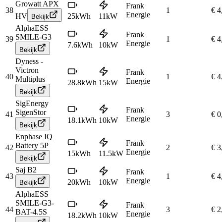
Growatt APX
Frank
38
1
€ 4
Energie
HV
25
kWh
11
kW
Bekijk
AlphaESS
Frank
SMILE-G3
39
1
€ 4
Energie
7.6
kWh
10
kW
Bekijk
Dyness -
Victron
Frank
40
1
€ 4
Multiplus
Energie
28.8
kWh
15
kW
Bekijk
SigEnergy
Frank
SigenStor
41
3
€ 0
Energie
18.1
kWh
10
kW
Bekijk
Enphase IQ
Frank
Battery 5P
42
2
€ 3
Energie
15
kWh
11.5
kW
Bekijk
Saj B2
Frank
43
1
€ 4
Energie
20
kWh
10
kW
Bekijk
AlphaESS
SMILE-G3-
Frank
44
3
€ 2
BAT-4.5S
Energie
18.2
kWh
10
kW