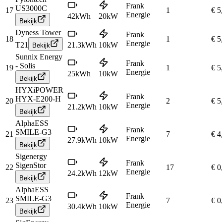
Frank
US3000C
17
1
€ 5
Energie
42
kWh
20
kW
Bekijk
Dyness Tower
Frank
18
1
€ 5
Energie
T21
21.3
kWh
10
kW
Bekijk
Sunnix Energy
Frank
- Solis
19
1
€ 5
Energie
25
kWh
10
kW
Bekijk
HYXiPOWER
Frank
HYX-E200-H
20
2
€ 5
Energie
21.2
kWh
10
kW
Bekijk
AlphaESS
Frank
SMILE-G3
21
7
€ 4
Energie
27.9
kWh
10
kW
Bekijk
Sigenergy
Frank
SigenStor
22
17
€ 0
Energie
24.2
kWh
12
kW
Bekijk
AlphaESS
Frank
SMILE-G3
23
7
€ 0
Energie
30.4
kWh
10
kW
Bekijk