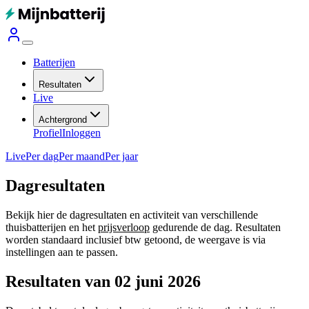
Batterijen
Resultaten
Live
Achtergrond
Profiel
Inloggen
Live
Per dag
Per maand
Per jaar
Dagresultaten
Bekijk hier de dagresultaten en activiteit van verschillende
thuisbatterijen en het
prijsverloop
gedurende de dag. Resultaten
worden standaard inclusief btw getoond, de weergave is via
instellingen aan te passen.
Resultaten van 02 juni 2026