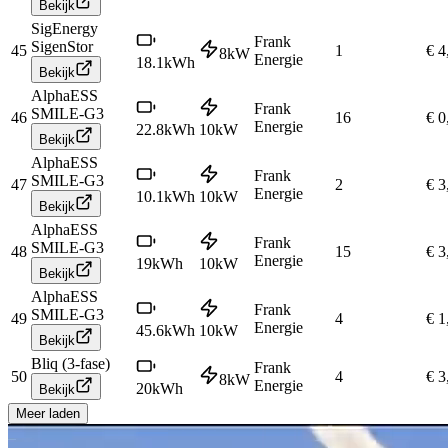
Bekijk
SigEnergy
Frank
SigenStor
45
1
€ 4
8
kW
Energie
18.1
kWh
Bekijk
AlphaESS
Frank
SMILE-G3
46
16
€ 0
Energie
22.8
kWh
10
kW
Bekijk
AlphaESS
Frank
SMILE-G3
47
2
€ 3
Energie
10.1
kWh
10
kW
Bekijk
AlphaESS
Frank
SMILE-G3
48
15
€ 3
Energie
19
kWh
10
kW
Bekijk
AlphaESS
Frank
SMILE-G3
49
4
€ 1
Energie
45.6
kWh
10
kW
Bekijk
Bliq (3-fase)
Frank
50
4
€ 3
8
kW
Energie
20
kWh
Bekijk
Meer laden