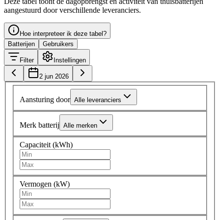
Deze tabel toont de dagopbrengst en activiteit van thuisbatterijen
aangestuurd door verschillende leveranciers.
Hoe interpreteer ik deze tabel?
Batterijen
Gebruikers
Filter
Instellingen
2 jun 2026
Aansturing door
Alle leveranciers
Merk batterij
Alle merken
Capaciteit (kWh)
Vermogen (kW)