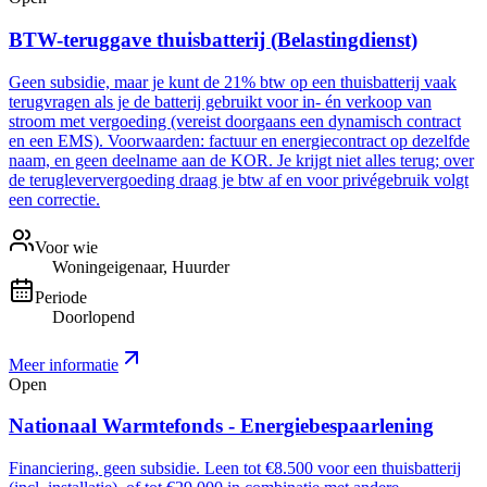
BTW-teruggave thuisbatterij (Belastingdienst)
Geen subsidie, maar je kunt de 21% btw op een thuisbatterij vaak
terugvragen als je de batterij gebruikt voor in- én verkoop van
stroom met vergoeding (vereist doorgaans een dynamisch contract
en een EMS). Voorwaarden: factuur en energiecontract op dezelfde
naam, en geen deelname aan de KOR. Je krijgt niet alles terug; over
de terugleververgoeding draag je btw af en voor privégebruik volgt
een correctie.
Voor wie
Woningeigenaar, Huurder
Periode
Doorlopend
Meer informatie
Open
Nationaal Warmtefonds - Energiebespaarlening
Financiering, geen subsidie. Leen tot €8.500 voor een thuisbatterij