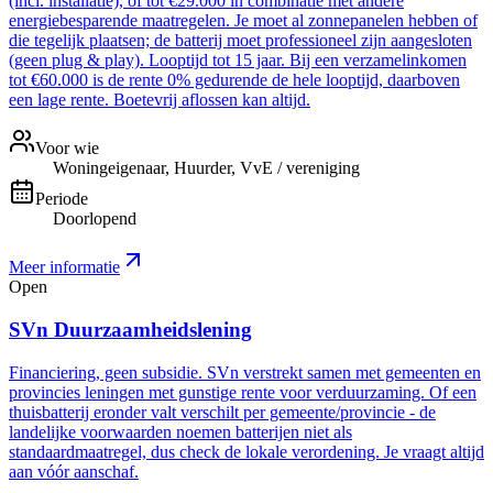
(incl. installatie), of tot €29.000 in combinatie met andere
energiebesparende maatregelen. Je moet al zonnepanelen hebben of
die tegelijk plaatsen; de batterij moet professioneel zijn aangesloten
(geen plug & play). Looptijd tot 15 jaar. Bij een verzamelinkomen
tot €60.000 is de rente 0% gedurende de hele looptijd, daarboven
een lage rente. Boetevrij aflossen kan altijd.
Voor wie
Woningeigenaar, Huurder, VvE / vereniging
Periode
Doorlopend
Meer informatie
Open
SVn Duurzaamheidslening
Financiering, geen subsidie. SVn verstrekt samen met gemeenten en
provincies leningen met gunstige rente voor verduurzaming. Of een
thuisbatterij eronder valt verschilt per gemeente/provincie - de
landelijke voorwaarden noemen batterijen niet als
standaardmaatregel, dus check de lokale verordening. Je vraagt altijd
aan vóór aanschaf.