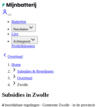
Batterijen
Resultaten
Live
Achtergrond
Profiel
Inloggen
Overijssel
Home
Subsidies & Regelingen
Overijssel
Zwolle
Subsidies in Zwolle
4
beschikbare regelingen
·
Gemeente
Zwolle
· in de provincie