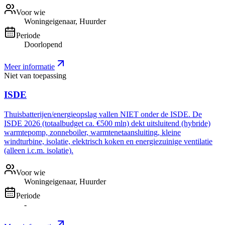
Voor wie
Woningeigenaar, Huurder
Periode
Doorlopend
Meer informatie
Niet van toepassing
ISDE
Thuisbatterijen/energieopslag vallen NIET onder de ISDE. De
ISDE 2026 (totaalbudget ca. €500 mln) dekt uitsluitend (hybride)
warmtepomp, zonneboiler, warmtenetaansluiting, kleine
windturbine, isolatie, elektrisch koken en energiezuinige ventilatie
(alleen i.c.m. isolatie).
Voor wie
Woningeigenaar, Huurder
Periode
-