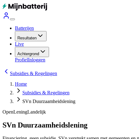
Batterijen
Resultaten
Live
Achtergrond
Profiel
Inloggen
Subsidies & Regelingen
Home
Subsidies & Regelingen
SVn Duurzaamheidslening
Open
Lening
Landelijk
SVn Duurzaamheidslening
Financiering, geen subsidie. SVn verstrekt samen met gemeenten en pro