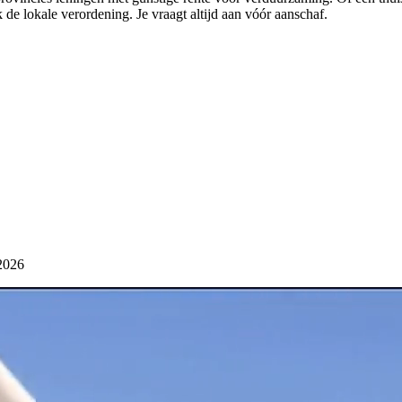
de lokale verordening. Je vraagt altijd aan vóór aanschaf.
 2026