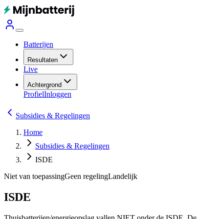
Batterijen
Resultaten
Live
Achtergrond
Profiel
Inloggen
Subsidies & Regelingen
Home
Subsidies & Regelingen
ISDE
Niet van toepassing
Geen regeling
Landelijk
ISDE
Thuisbatterijen/energieopslag vallen NIET onder de ISDE. De