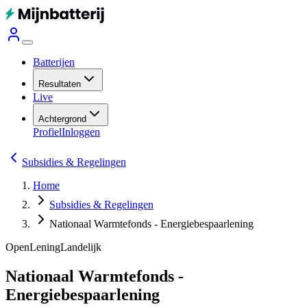
Batterijen
Resultaten
Live
Achtergrond
Profiel
Inloggen
Subsidies & Regelingen
Home
Subsidies & Regelingen
Nationaal Warmtefonds - Energiebespaarlening
Open
Lening
Landelijk
Nationaal Warmtefonds -
Energiebespaarlening