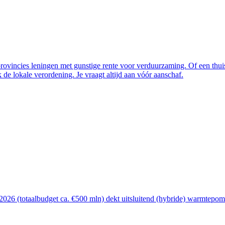
vincies leningen met gunstige rente voor verduurzaming. Of een thuisba
de lokale verordening. Je vraagt altijd aan vóór aanschaf.
26 (totaalbudget ca. €500 mln) dekt uitsluitend (hybride) warmtepomp, 