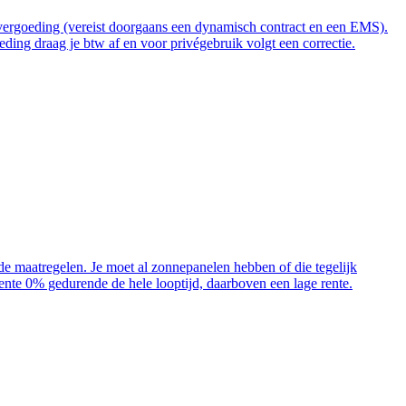
t vergoeding (vereist doorgaans een dynamisch contract en een EMS).
ding draag je btw af en voor privégebruik volgt een correctie.
ende maatregelen. Je moet al zonnepanelen hebben of die tegelijk
 rente 0% gedurende de hele looptijd, daarboven een lage rente.