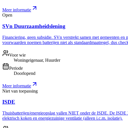
Meer informatie
Open
SVn Duurzaamheidslening
Financiering, geen subsidie. SVn verstrekt samen met gemeenten en pro
voorwaarden noemen batterijen niet als standaardmaatregel, dus check 
Voor wie
Woningeigenaar, Huurder
Periode
Doorlopend
Meer informatie
Niet van toepassing
ISDE
Thuisbatterijen/energieopslag vallen NIET onder de ISDE. De ISDE 20
elektrisch koken en energiezuinige ventilatie (alleen i.c.m. isolatie).