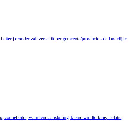
tterij eronder valt verschilt per gemeente/provincie - de landelijke
zonneboiler, warmtenetaansluiting, kleine windturbine, isolatie,