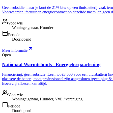
Geen subsidie, maar je kunt de 21% btw op een thuisbatterij vaak ter
Voorwaarden: factuur en energiecontract op dezelfde naam, en geen dee
Voor wie
Woningeigenaar, Huurder
Periode
Doorlopend
Meer informatie
Open
Nationaal Warmtefonds - Energiebespaarlening
Financiering, geen subsidie. Leen tot €8.500 voor een thuisbatterij (i
plaatsen; de batterij moet professioneel zijn aangesloten (geen plug &
Boetevrij aflossen kan altijd.
Voor wie
Woningeigenaar, Huurder, VvE / vereniging
Periode
Doorlopend