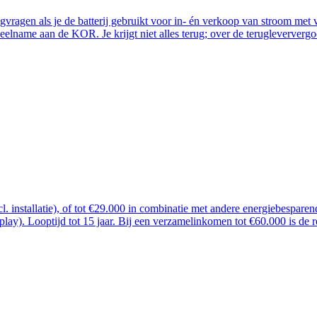
ugvragen als je de batterij gebruikt voor in- én verkoop van stroom me
lname aan de KOR. Je krijgt niet alles terug; over de terugleververgoe
ncl. installatie), of tot €29.000 in combinatie met andere energiebespar
 play). Looptijd tot 15 jaar. Bij een verzamelinkomen tot €60.000 is de