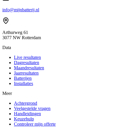
info@mijnbatterij.nl
Arthurweg 61
3077 NW Rotterdam
Data
Live resultaten
Dagresultaten
Maandresultaten
Jaarresultaten
Batterijen
Installaties
Meer
Achtergrond
Veelgestelde vragen
Handleidingen
Keuzehulp
Controleer mijn offerte