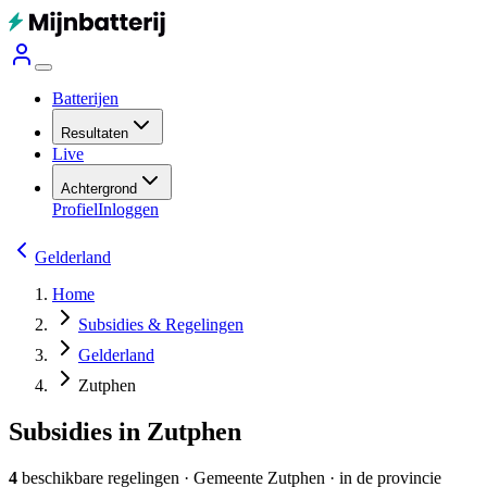
Batterijen
Resultaten
Live
Achtergrond
Profiel
Inloggen
Gelderland
Home
Subsidies & Regelingen
Gelderland
Zutphen
Subsidies in Zutphen
4
beschikbare regelingen
·
Gemeente
Zutphen
· in de provincie