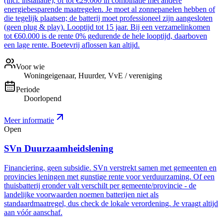
(incl. installatie), of tot €29.000 in combinatie met andere
energiebesparende maatregelen. Je moet al zonnepanelen hebben of
die tegelijk plaatsen; de batterij moet professioneel zijn aangesloten
(geen plug & play). Looptijd tot 15 jaar. Bij een verzamelinkomen
tot €60.000 is de rente 0% gedurende de hele looptijd, daarboven
een lage rente. Boetevrij aflossen kan altijd.
Voor wie
Woningeigenaar, Huurder, VvE / vereniging
Periode
Doorlopend
Meer informatie
Open
SVn Duurzaamheidslening
Financiering, geen subsidie. SVn verstrekt samen met gemeenten en
provincies leningen met gunstige rente voor verduurzaming. Of een
thuisbatterij eronder valt verschilt per gemeente/provincie - de
landelijke voorwaarden noemen batterijen niet als
standaardmaatregel, dus check de lokale verordening. Je vraagt altijd
aan vóór aanschaf.