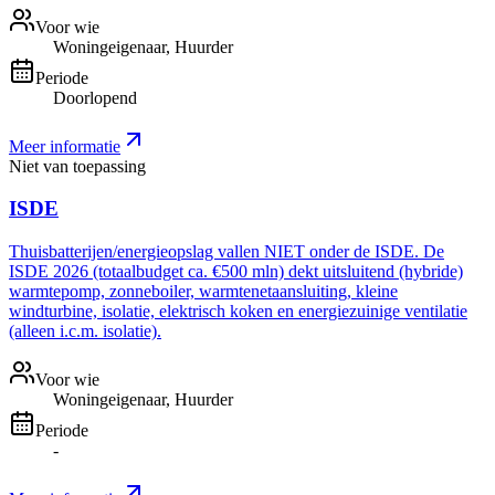
Voor wie
Woningeigenaar, Huurder
Periode
Doorlopend
Meer informatie
Niet van toepassing
ISDE
Thuisbatterijen/energieopslag vallen NIET onder de ISDE. De
ISDE 2026 (totaalbudget ca. €500 mln) dekt uitsluitend (hybride)
warmtepomp, zonneboiler, warmtenetaansluiting, kleine
windturbine, isolatie, elektrisch koken en energiezuinige ventilatie
(alleen i.c.m. isolatie).
Voor wie
Woningeigenaar, Huurder
Periode
-