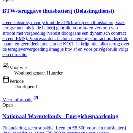
BTW-teruggave thuisbatterij (Belastingdienst)
Geen subsidie, maar je kunt de 21% btw op een thuisbatterij vaak
terugvragen als je de batterij gebruikt voor in- én verkoop van
stroom met vergoeding (vereist doorgaans een dynamisch contract
en een EMS). Voorwaarden: factuur en energiecontract op dezelfde
naam, en geen deelname aan de KOR. Je krijgt niet alles terug; over
de terugleververgoeding draag je btw af en voor privégebruik volgt
een correctie.
Voor wie
Woningeigenaar, Huurder
Periode
Doorlopend
Meer informatie
Open
Nationaal Warmtefonds - Energiebespaarlening
Financiering, geen subsidie. Leen tot €8.500 voor een thuisbatterij