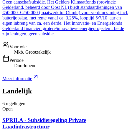
Geen aanschafsubsidie. Het Gelders Klimaatfonds (provincie
Gelderland, beheerd door Oost NL) biedt standaardleningen van
€50.000–€250.000 (maatwerk tot €5 mln) voor verduurzaming incl.
batterijopslag, met rente vanaf ca. 3,25%, looptijd 5/7/10 jaar en
eigen inbreng van ca. een derde. Het Innovatie- en Energiefonds
Gelderland financiert grotere/innovatieve energieprojecten - beide
zijn leningen, geen subsidie.
Voor wie
Mkb, Grootzakelijk
Periode
Doorlopend
Meer informatie
Landelijk
6
regelingen
Open
SPRILA - Subsidieregeling Private
Laadinfrastructuur