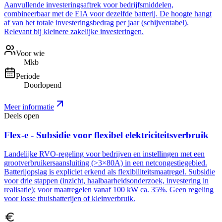
Aanvullende investeringsaftrek voor bedrijfsmiddelen,
combineerbaar met de EIA voor dezelfde batterij. De hoogte hangt
af van het totale investeringsbedrag per jaar (schijventabel).
Relevant bij kleinere zakelijke investeringen.
Voor wie
Mkb
Periode
Doorlopend
Meer informatie
Deels open
Flex-e - Subsidie voor flexibel elektriciteitsverbruik
Landelijke RVO-regeling voor bedrijven en instellingen met een
grootverbruikersaansluiting (>3×80A) in een netcongestiegebied.
Batterijopslag is expliciet erkend als flexibiliteitsmaatregel. Subsidie
voor drie stappen (inzicht, haalbaarheidsonderzoek, investering in
realisatie); voor maatregelen vanaf 100 kW ca. 35%. Geen regeling
voor losse thuisbatterijen of kleinverbruik.