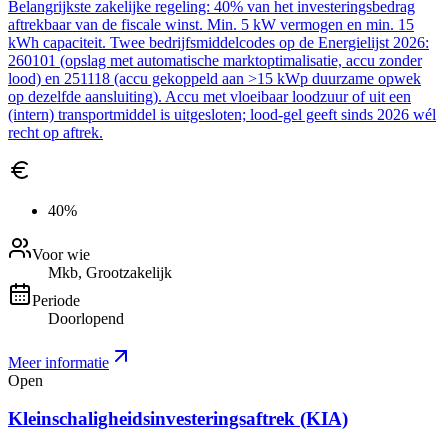
Belangrijkste zakelijke regeling: 40% van het investeringsbedrag
aftrekbaar van de fiscale winst. Min. 5 kW vermogen en min. 15
kWh capaciteit. Twee bedrijfsmiddelcodes op de Energielijst 2026:
260101 (opslag met automatische marktoptimalisatie, accu zonder
lood) en 251118 (accu gekoppeld aan >15 kWp duurzame opwek
op dezelfde aansluiting). Accu met vloeibaar loodzuur of uit een
(intern) transportmiddel is uitgesloten; lood-gel geeft sinds 2026 wél
recht op aftrek.
40%
Voor wie
Mkb, Grootzakelijk
Periode
Doorlopend
Meer informatie
Open
Kleinschaligheidsinvesteringsaftrek (KIA)