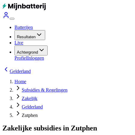
Batterijen
Resultaten
Live
Achtergrond
Profiel
Inloggen
Gelderland
Home
Subsidies & Regelingen
Zakelijk
Gelderland
Zutphen
Zakelijke subsidies in Zutphen