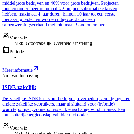
middelgrote bedrijven en 40% voor grote bedrijven. Projecten
moeten onder meer minimaal € 2 miljoen subsidiabele kosten
hebben, maximaal 4 jaar duren, binnen 10 jaar tot een eerste
toepassing leiden en worden uitgevoerd door een
samenwerkingsverband met minimaal 3 ondernemingen.
Voor wie
Mkb, Grootzakelijk, Overheid / instelling
Periode
-
Meer informatie
Niet van toepassing
ISDE zakelijk
De zakelijke ISDE is er voor bedrijven, overheden, verenigingen en
andere zakelijke gebruikers, maar uitsluitend voor (hybride)
warmtepompen, zonneboilers en kleinschalige windturbines. Een
thuisbatterij/energieopslag valt hier niet onder.
Voor wie
Mkb, Grootzakelijk, Overheid / instelling