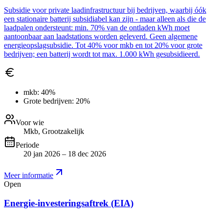
Subsidie voor private laadinfrastructuur bij bedrijven, waarbij óók
een stationaire batterij subsidiabel kan zijn - maar alleen als die de
laadpalen ondersteunt: min. 70% van de ontladen kWh moet
aantoonbaar aan laadstations worden geleverd. Geen algemene
energieopslagsubsidie. Tot 40% voor mkb en tot 20% voor grote
bedrijven; een batterij wordt tot max. 1.000 kWh gesubsidieerd.
mkb:
40%
Grote bedrijven:
20%
Voor wie
Mkb, Grootzakelijk
Periode
20 jan 2026 – 18 dec 2026
Meer informatie
Open
Energie-investeringsaftrek (EIA)