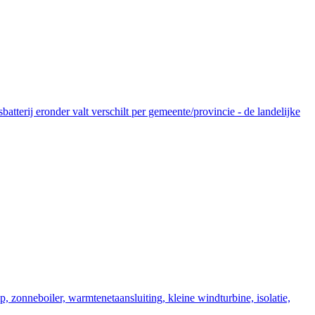
tterij eronder valt verschilt per gemeente/provincie - de landelijke
zonneboiler, warmtenetaansluiting, kleine windturbine, isolatie,