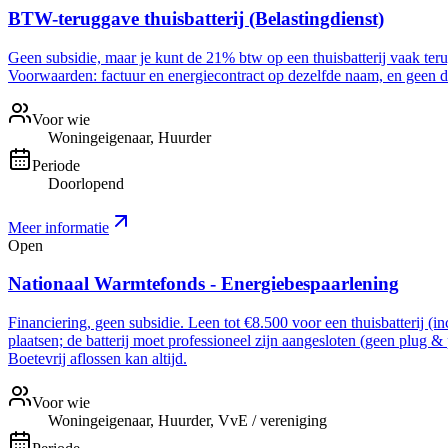
BTW-teruggave thuisbatterij (Belastingdienst)
Geen subsidie, maar je kunt de 21% btw op een thuisbatterij vaak ter
Voorwaarden: factuur en energiecontract op dezelfde naam, en geen dee
Voor wie
Woningeigenaar, Huurder
Periode
Doorlopend
Meer informatie
Open
Nationaal Warmtefonds - Energiebespaarlening
Financiering, geen subsidie. Leen tot €8.500 voor een thuisbatterij (i
plaatsen; de batterij moet professioneel zijn aangesloten (geen plug &
Boetevrij aflossen kan altijd.
Voor wie
Woningeigenaar, Huurder, VvE / vereniging