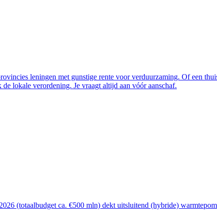
vincies leningen met gunstige rente voor verduurzaming. Of een thuisba
de lokale verordening. Je vraagt altijd aan vóór aanschaf.
26 (totaalbudget ca. €500 mln) dekt uitsluitend (hybride) warmtepomp, 