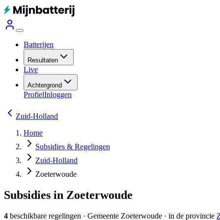
Batterijen
Resultaten
Live
Achtergrond
Profiel
Inloggen
Zuid-Holland
Home
Subsidies & Regelingen
Zuid-Holland
Zoeterwoude
Subsidies in Zoeterwoude
4
beschikbare regelingen
·
Gemeente
Zoeterwoude
· in de provincie