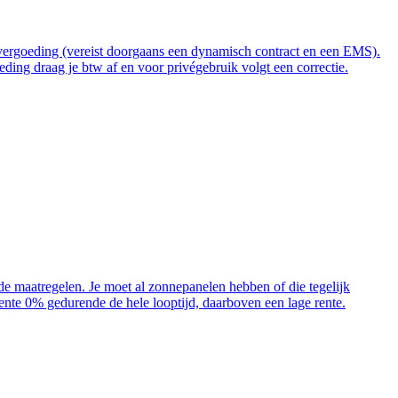
t vergoeding (vereist doorgaans een dynamisch contract en een EMS).
ding draag je btw af en voor privégebruik volgt een correctie.
ende maatregelen. Je moet al zonnepanelen hebben of die tegelijk
 rente 0% gedurende de hele looptijd, daarboven een lage rente.