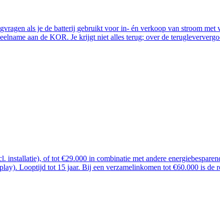
ugvragen als je de batterij gebruikt voor in- én verkoop van stroom me
lname aan de KOR. Je krijgt niet alles terug; over de terugleververgoe
ncl. installatie), of tot €29.000 in combinatie met andere energiebespar
 play). Looptijd tot 15 jaar. Bij een verzamelinkomen tot €60.000 is de