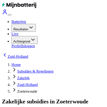
Batterijen
Resultaten
Live
Achtergrond
Profiel
Inloggen
Zuid-Holland
Home
Subsidies & Regelingen
Zakelijk
Zuid-Holland
Zoeterwoude
Zakelijke subsidies in Zoeterwoude