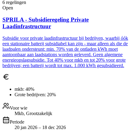
6
regelingen
Open
SPRILA - Subsidieregeling Private
Laadinfrastructuur
Subsidie voor private laadinfrastructuur bij bedrijven, waarbij óók
een stationaire batterij subsidiabel kan zijn - maar alleen als die de
laadpalen ondersteunt: min. 70% van de ontladen kWh moet
aantoonbaar aan laadstations worden geleverd. Geen algemene
energieopslagsubsidie. Tot 40% voor mkb en tot 20% voor grote
bedrijven; een batterij wordt tot max. 1.000 kWh gesubsidieerd.
mkb:
40%
Grote bedrijven:
20%
Voor wie
Mkb, Grootzakelijk
Periode
20 jan 2026 – 18 dec 2026