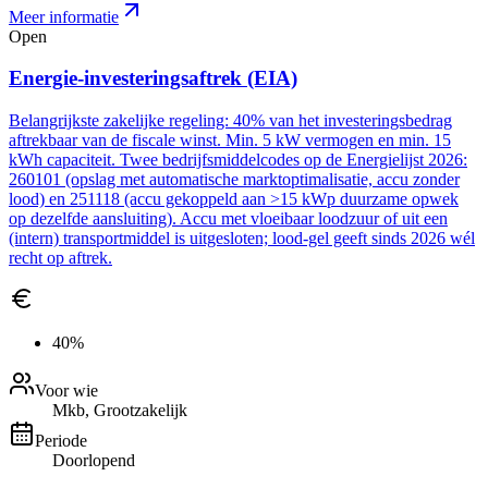
Meer informatie
Open
Energie-investeringsaftrek (EIA)
Belangrijkste zakelijke regeling: 40% van het investeringsbedrag
aftrekbaar van de fiscale winst. Min. 5 kW vermogen en min. 15
kWh capaciteit. Twee bedrijfsmiddelcodes op de Energielijst 2026:
260101 (opslag met automatische marktoptimalisatie, accu zonder
lood) en 251118 (accu gekoppeld aan >15 kWp duurzame opwek
op dezelfde aansluiting). Accu met vloeibaar loodzuur of uit een
(intern) transportmiddel is uitgesloten; lood-gel geeft sinds 2026 wél
recht op aftrek.
40%
Voor wie
Mkb, Grootzakelijk
Periode
Doorlopend