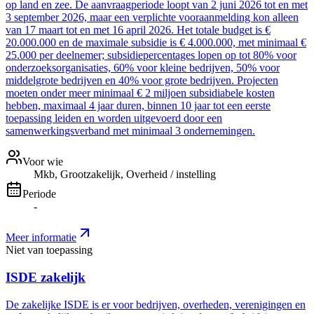
op land en zee. De aanvraagperiode loopt van 2 juni 2026 tot en met
3 september 2026, maar een verplichte vooraanmelding kon alleen
van 17 maart tot en met 16 april 2026. Het totale budget is €
20.000.000 en de maximale subsidie is € 4.000.000, met minimaal €
25.000 per deelnemer; subsidiepercentages lopen op tot 80% voor
onderzoeksorganisaties, 60% voor kleine bedrijven, 50% voor
middelgrote bedrijven en 40% voor grote bedrijven. Projecten
moeten onder meer minimaal € 2 miljoen subsidiabele kosten
hebben, maximaal 4 jaar duren, binnen 10 jaar tot een eerste
toepassing leiden en worden uitgevoerd door een
samenwerkingsverband met minimaal 3 ondernemingen.
Voor wie
Mkb, Grootzakelijk, Overheid / instelling
Periode
-
Meer informatie
Niet van toepassing
ISDE zakelijk
De zakelijke ISDE is er voor bedrijven, overheden, verenigingen en