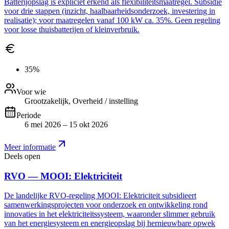
Batterijopslag is expliciet erkend als flexibiliteitsmaatregel. Subsidie
voor drie stappen (inzicht, haalbaarheidsonderzoek, investering in
realisatie); voor maatregelen vanaf 100 kW ca. 35%. Geen regeling
voor losse thuisbatterijen of kleinverbruik.
35%
Voor wie
Grootzakelijk, Overheid / instelling
Periode
6 mei 2026 – 15 okt 2026
Meer informatie
Deels open
RVO — MOOI: Elektriciteit
De landelijke RVO-regeling MOOI: Elektriciteit subsidieert
samenwerkingsprojecten voor onderzoek en ontwikkeling rond
innovaties in het elektriciteitssysteem, waaronder slimmer gebruik
van het energiesysteem en energieopslag bij hernieuwbare opwek