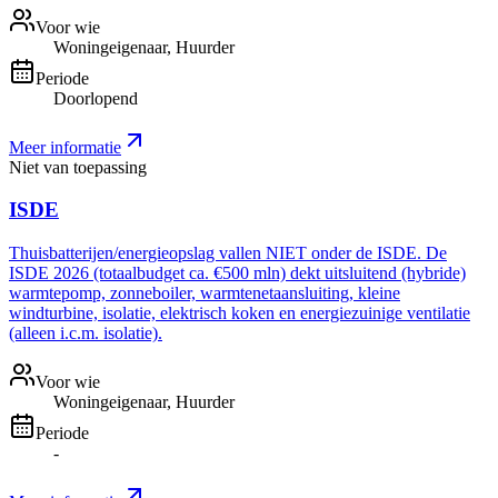
Voor wie
Woningeigenaar, Huurder
Periode
Doorlopend
Meer informatie
Niet van toepassing
ISDE
Thuisbatterijen/energieopslag vallen NIET onder de ISDE. De
ISDE 2026 (totaalbudget ca. €500 mln) dekt uitsluitend (hybride)
warmtepomp, zonneboiler, warmtenetaansluiting, kleine
windturbine, isolatie, elektrisch koken en energiezuinige ventilatie
(alleen i.c.m. isolatie).
Voor wie
Woningeigenaar, Huurder
Periode
-