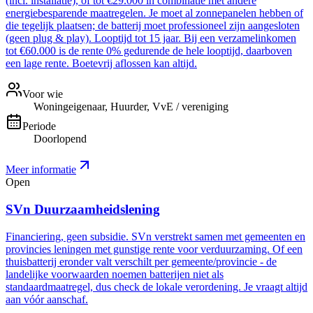
(incl. installatie), of tot €29.000 in combinatie met andere
energiebesparende maatregelen. Je moet al zonnepanelen hebben of
die tegelijk plaatsen; de batterij moet professioneel zijn aangesloten
(geen plug & play). Looptijd tot 15 jaar. Bij een verzamelinkomen
tot €60.000 is de rente 0% gedurende de hele looptijd, daarboven
een lage rente. Boetevrij aflossen kan altijd.
Voor wie
Woningeigenaar, Huurder, VvE / vereniging
Periode
Doorlopend
Meer informatie
Open
SVn Duurzaamheidslening
Financiering, geen subsidie. SVn verstrekt samen met gemeenten en
provincies leningen met gunstige rente voor verduurzaming. Of een
thuisbatterij eronder valt verschilt per gemeente/provincie - de
landelijke voorwaarden noemen batterijen niet als
standaardmaatregel, dus check de lokale verordening. Je vraagt altijd
aan vóór aanschaf.