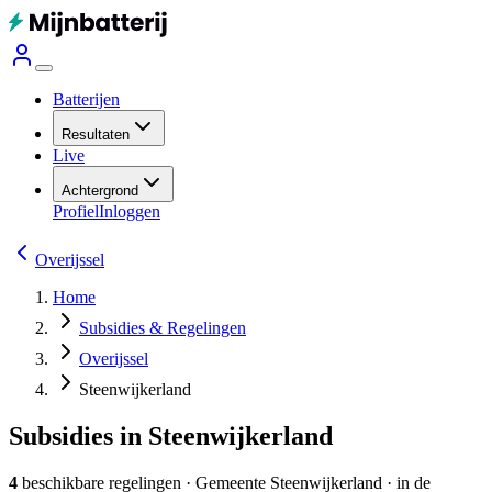
Batterijen
Resultaten
Live
Achtergrond
Profiel
Inloggen
Overijssel
Home
Subsidies & Regelingen
Overijssel
Steenwijkerland
Subsidies in Steenwijkerland
4
beschikbare regelingen
·
Gemeente
Steenwijkerland
· in de