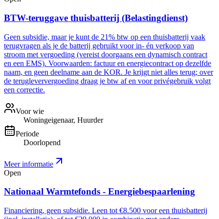
BTW-teruggave thuisbatterij (Belastingdienst)
Geen subsidie, maar je kunt de 21% btw op een thuisbatterij vaak
terugvragen als je de batterij gebruikt voor in- én verkoop van
stroom met vergoeding (vereist doorgaans een dynamisch contract
en een EMS). Voorwaarden: factuur en energiecontract op dezelfde
naam, en geen deelname aan de KOR. Je krijgt niet alles terug; over
de terugleververgoeding draag je btw af en voor privégebruik volgt
een correctie.
Voor wie
Woningeigenaar, Huurder
Periode
Doorlopend
Meer informatie
Open
Nationaal Warmtefonds - Energiebespaarlening
Financiering, geen subsidie. Leen tot €8.500 voor een thuisbatterij