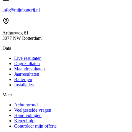
info@mijnbatterij.nl
Arthurweg 61
3077 NW Rotterdam
Data
Live resultaten
Dagresultaten
Maandresultaten
Jaarresultaten
Batterijen
Installaties
Meer
Achtergrond
Veelgestelde vragen
Handleidingen
Keuzehulp
Controleer mijn offerte