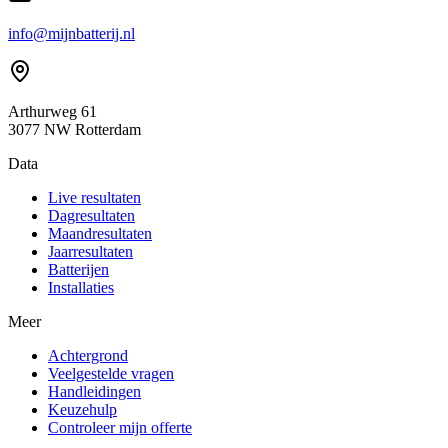
info@mijnbatterij.nl
Arthurweg 61
3077 NW Rotterdam
Data
Live resultaten
Dagresultaten
Maandresultaten
Jaarresultaten
Batterijen
Installaties
Meer
Achtergrond
Veelgestelde vragen
Handleidingen
Keuzehulp
Controleer mijn offerte