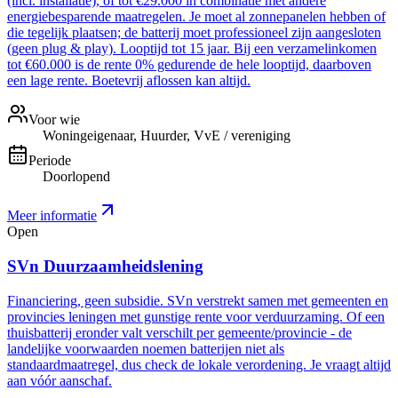
(incl. installatie), of tot €29.000 in combinatie met andere
energiebesparende maatregelen. Je moet al zonnepanelen hebben of
die tegelijk plaatsen; de batterij moet professioneel zijn aangesloten
(geen plug & play). Looptijd tot 15 jaar. Bij een verzamelinkomen
tot €60.000 is de rente 0% gedurende de hele looptijd, daarboven
een lage rente. Boetevrij aflossen kan altijd.
Voor wie
Woningeigenaar, Huurder, VvE / vereniging
Periode
Doorlopend
Meer informatie
Open
SVn Duurzaamheidslening
Financiering, geen subsidie. SVn verstrekt samen met gemeenten en
provincies leningen met gunstige rente voor verduurzaming. Of een
thuisbatterij eronder valt verschilt per gemeente/provincie - de
landelijke voorwaarden noemen batterijen niet als
standaardmaatregel, dus check de lokale verordening. Je vraagt altijd
aan vóór aanschaf.