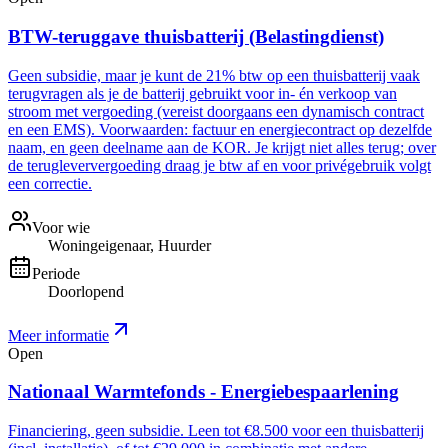
BTW-teruggave thuisbatterij (Belastingdienst)
Geen subsidie, maar je kunt de 21% btw op een thuisbatterij vaak
terugvragen als je de batterij gebruikt voor in- én verkoop van
stroom met vergoeding (vereist doorgaans een dynamisch contract
en een EMS). Voorwaarden: factuur en energiecontract op dezelfde
naam, en geen deelname aan de KOR. Je krijgt niet alles terug; over
de terugleververgoeding draag je btw af en voor privégebruik volgt
een correctie.
Voor wie
Woningeigenaar, Huurder
Periode
Doorlopend
Meer informatie
Open
Nationaal Warmtefonds - Energiebespaarlening
Financiering, geen subsidie. Leen tot €8.500 voor een thuisbatterij