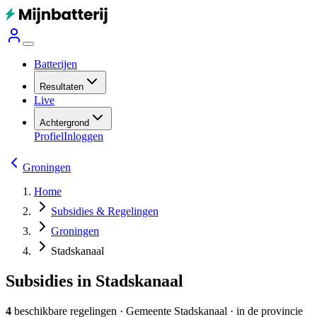
Batterijen
Resultaten
Live
Achtergrond
Profiel
Inloggen
Groningen
Home
Subsidies & Regelingen
Groningen
Stadskanaal
Subsidies in Stadskanaal
4
beschikbare regelingen
·
Gemeente
Stadskanaal
· in de provincie