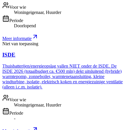
Voor wie
Woningeigenaar, Huurder
Periode
Doorlopend
Meer informatie
Niet van toepassing
ISDE
Thuisbatterijen/energieopslag vallen NIET onder de ISDE. De
ISDE 2026 (totaalbudget ca. €500 mln) dekt uitsluitend (hybride)
warmtepomp, zonneboiler, warmtenetaansluiting, kleine
windturbine, isolatie, elektrisch koken en energiezuinige ventilatie
(alleen i.c.m. isolatie).
Voor wie
Woningeigenaar, Huurder
Periode
-