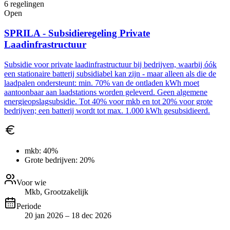
6
regelingen
Open
SPRILA - Subsidieregeling Private
Laadinfrastructuur
Subsidie voor private laadinfrastructuur bij bedrijven, waarbij óók
een stationaire batterij subsidiabel kan zijn - maar alleen als die de
laadpalen ondersteunt: min. 70% van de ontladen kWh moet
aantoonbaar aan laadstations worden geleverd. Geen algemene
energieopslagsubsidie. Tot 40% voor mkb en tot 20% voor grote
bedrijven; een batterij wordt tot max. 1.000 kWh gesubsidieerd.
mkb:
40%
Grote bedrijven:
20%
Voor wie
Mkb, Grootzakelijk
Periode
20 jan 2026 – 18 dec 2026