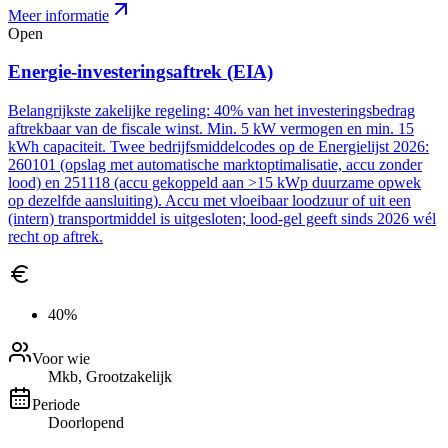
Meer informatie
Open
Energie-investeringsaftrek (EIA)
Belangrijkste zakelijke regeling: 40% van het investeringsbedrag
aftrekbaar van de fiscale winst. Min. 5 kW vermogen en min. 15
kWh capaciteit. Twee bedrijfsmiddelcodes op de Energielijst 2026:
260101 (opslag met automatische marktoptimalisatie, accu zonder
lood) en 251118 (accu gekoppeld aan >15 kWp duurzame opwek
op dezelfde aansluiting). Accu met vloeibaar loodzuur of uit een
(intern) transportmiddel is uitgesloten; lood-gel geeft sinds 2026 wél
recht op aftrek.
40%
Voor wie
Mkb, Grootzakelijk
Periode
Doorlopend