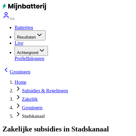
Batterijen
Resultaten
Live
Achtergrond
Profiel
Inloggen
Groningen
Home
Subsidies & Regelingen
Zakelijk
Groningen
Stadskanaal
Zakelijke subsidies in Stadskanaal