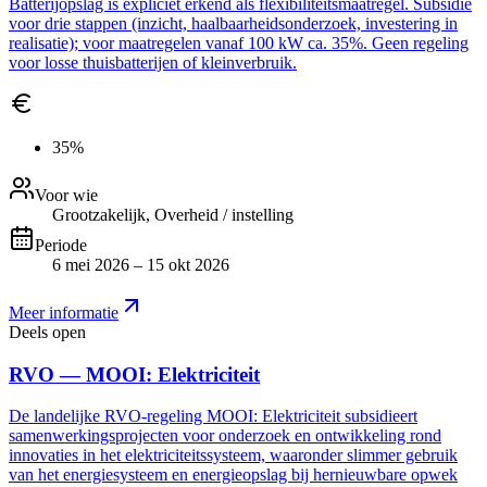
Batterijopslag is expliciet erkend als flexibiliteitsmaatregel. Subsidie
voor drie stappen (inzicht, haalbaarheidsonderzoek, investering in
realisatie); voor maatregelen vanaf 100 kW ca. 35%. Geen regeling
voor losse thuisbatterijen of kleinverbruik.
35%
Voor wie
Grootzakelijk, Overheid / instelling
Periode
6 mei 2026 – 15 okt 2026
Meer informatie
Deels open
RVO — MOOI: Elektriciteit
De landelijke RVO-regeling MOOI: Elektriciteit subsidieert
samenwerkingsprojecten voor onderzoek en ontwikkeling rond
innovaties in het elektriciteitssysteem, waaronder slimmer gebruik
van het energiesysteem en energieopslag bij hernieuwbare opwek