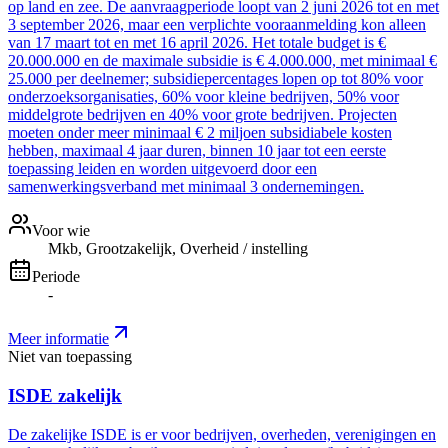
op land en zee. De aanvraagperiode loopt van 2 juni 2026 tot en met
3 september 2026, maar een verplichte vooraanmelding kon alleen
van 17 maart tot en met 16 april 2026. Het totale budget is €
20.000.000 en de maximale subsidie is € 4.000.000, met minimaal €
25.000 per deelnemer; subsidiepercentages lopen op tot 80% voor
onderzoeksorganisaties, 60% voor kleine bedrijven, 50% voor
middelgrote bedrijven en 40% voor grote bedrijven. Projecten
moeten onder meer minimaal € 2 miljoen subsidiabele kosten
hebben, maximaal 4 jaar duren, binnen 10 jaar tot een eerste
toepassing leiden en worden uitgevoerd door een
samenwerkingsverband met minimaal 3 ondernemingen.
Voor wie
Mkb, Grootzakelijk, Overheid / instelling
Periode
-
Meer informatie
Niet van toepassing
ISDE zakelijk
De zakelijke ISDE is er voor bedrijven, overheden, verenigingen en