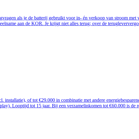
ugvragen als je de batterij gebruikt voor in- én verkoop van stroom me
lname aan de KOR. Je krijgt niet alles terug; over de terugleververgoe
ncl. installatie), of tot €29.000 in combinatie met andere energiebespar
 play). Looptijd tot 15 jaar. Bij een verzamelinkomen tot €60.000 is de