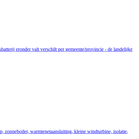
tterij eronder valt verschilt per gemeente/provincie - de landelijke
zonneboiler, warmtenetaansluiting, kleine windturbine, isolatie,