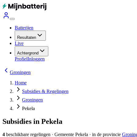
Batterijen
Resultaten
Live
Achtergrond
Profiel
Inloggen
Groningen
Home
Subsidies & Regelingen
Groningen
Pekela
Subsidies in Pekela
4
beschikbare regelingen
·
Gemeente
Pekela
· in de provincie
Gronin