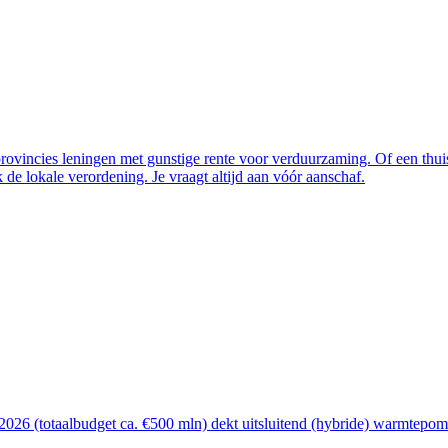
vincies leningen met gunstige rente voor verduurzaming. Of een thuisba
de lokale verordening. Je vraagt altijd aan vóór aanschaf.
26 (totaalbudget ca. €500 mln) dekt uitsluitend (hybride) warmtepomp, 