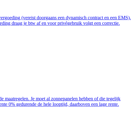
t vergoeding (vereist doorgaans een dynamisch contract en een EMS).
ding draag je btw af en voor privégebruik volgt een correctie.
ende maatregelen. Je moet al zonnepanelen hebben of die tegelijk
 rente 0% gedurende de hele looptijd, daarboven een lage rente.