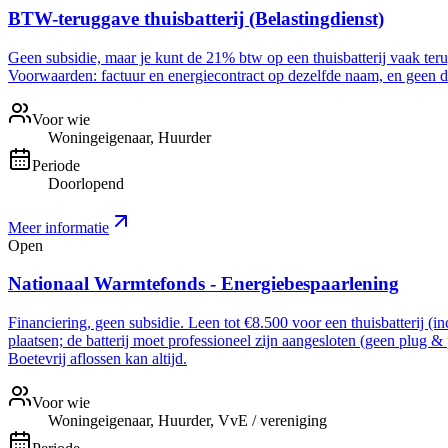
BTW-teruggave thuisbatterij (Belastingdienst)
Geen subsidie, maar je kunt de 21% btw op een thuisbatterij vaak ter
Voorwaarden: factuur en energiecontract op dezelfde naam, en geen dee
Voor wie
Woningeigenaar, Huurder
Periode
Doorlopend
Meer informatie
Open
Nationaal Warmtefonds - Energiebespaarlening
Financiering, geen subsidie. Leen tot €8.500 voor een thuisbatterij (i
plaatsen; de batterij moet professioneel zijn aangesloten (geen plug &
Boetevrij aflossen kan altijd.
Voor wie
Woningeigenaar, Huurder, VvE / vereniging