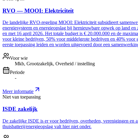
RVO — MOOI: Elektriciteit
De landelijke RVO-regeling MOOI: Elektriciteit subsidieert samenwer
energiesysteem en energieopslag bij hernieuwbare opwek op land en z
en met 16 april 2026. Het totale budget is € 20.000.000 en de maxim
voor kleine bedrijven, 50% voor middelgrote bedrijven en 40% voor g
eerste toepassing leiden en worden uitgevoerd door een samenwerki
Voor wie
Mkb, Grootzakelijk, Overheid / instelling
Periode
-
Meer informatie
Niet van toepassing
ISDE zakelijk
De zakelijke ISDE is er voor bedrijven, overheden, verenigingen en a
thuisbatterij/energieopslag valt hier niet onder.