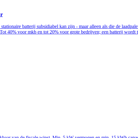
ur
n stationaire batterij subsidiabel kan zijn - maar alleen als die de la
Tot 40% voor mkb en tot 20% voor grote bedrijven; een batterij wordt
rekbaar van de fiscale winst. Min. 5 kW vermogen en min. 15 kWh capac