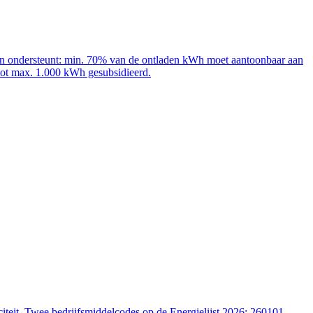
adpalen ondersteunt: min. 70% van de ontladen kWh moet aantoonbaar aan
 tot max. 1.000 kWh gesubsidieerd.
iteit. Twee bedrijfsmiddelcodes op de Energielijst 2026: 260101