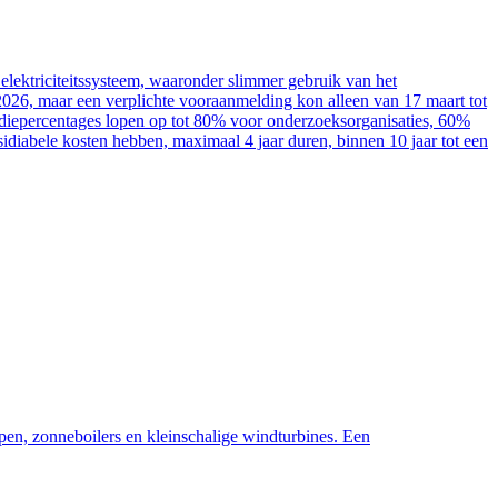
elektriciteitssysteem, waaronder slimmer gebruik van het
2026, maar een verplichte vooraanmelding kon alleen van 17 maart tot
sidiepercentages lopen op tot 80% voor onderzoeksorganisaties, 60%
diabele kosten hebben, maximaal 4 jaar duren, binnen 10 jaar tot een
pen, zonneboilers en kleinschalige windturbines. Een