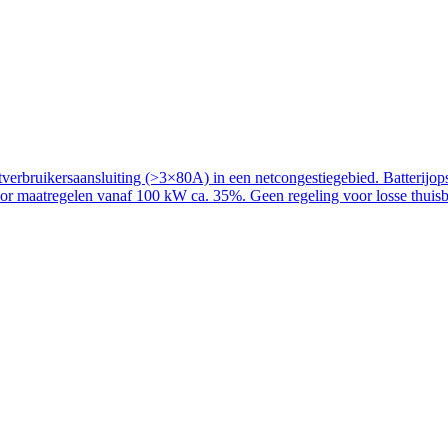
rbruikersaansluiting (>3×80A) in een netcongestiegebied. Batterijopslag
voor maatregelen vanaf 100 kW ca. 35%. Geen regeling voor losse thuisba