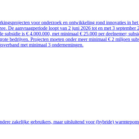
kingsprojecten voor onderzoek en ontwikkeling rond innovaties in het 
ee. De aanvraagperiode loopt van 2 juni 2026 tot en met 3 september 
ale subsidie is € 4.000.000, met minimaal € 25.000 per deelnemer; sub
rote bedrijven. Projecten moeten onder meer minimaal € 2 miljoen subsi
ngsverband met minimaal 3 ondernemingen.
ndere zakelijke gebruikers, maar uitsluitend voor (hybride) warmtepom