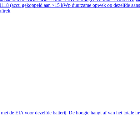
51118 (accu gekoppeld aan >15 kWp duurzame opwek op dezelfde aanslui
aftrek.
t de EIA voor dezelfde batterij. De hoogte hangt af van het totale inve