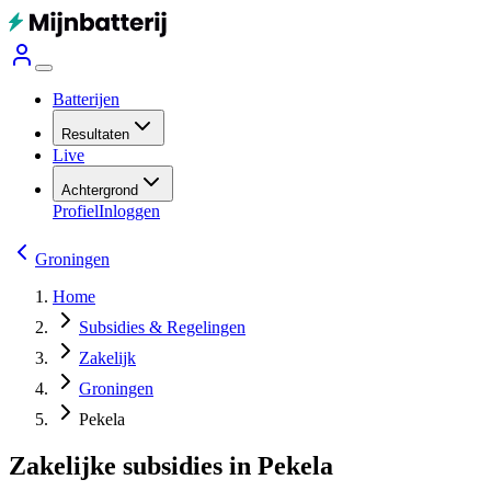
Batterijen
Resultaten
Live
Achtergrond
Profiel
Inloggen
Groningen
Home
Subsidies & Regelingen
Zakelijk
Groningen
Pekela
Zakelijke subsidies in Pekela