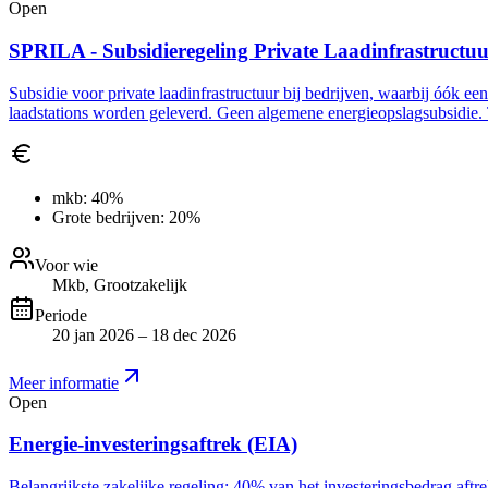
Open
SPRILA - Subsidieregeling Private Laadinfrastructu
Subsidie voor private laadinfrastructuur bij bedrijven, waarbij óók ee
laadstations worden geleverd. Geen algemene energieopslagsubsidie. 
mkb:
40%
Grote bedrijven:
20%
Voor wie
Mkb, Grootzakelijk
Periode
20 jan 2026 – 18 dec 2026
Meer informatie
Open
Energie-investeringsaftrek (EIA)
Belangrijkste zakelijke regeling: 40% van het investeringsbedrag aft