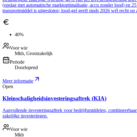
(opslag met automatische marktoptimalisatie, accu zonder lood) en 2
transportmiddel is uitgesloten; lood-gel geeft sinds 2026 wél recht op 
40%
Voor wie
Mkb, Grootzakelijk
Periode
Doorlopend
Meer informatie
Open
Kleinschaligheidsinvesteringsaftrek (KIA)
Aanvullende investeringsaftrek voor bedrijfsmiddelen, combineerbaar me
zakelijke investeringen.
Voor wie
Mkb