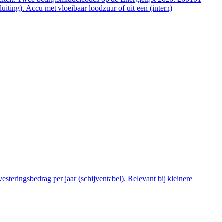
ting). Accu met vloeibaar loodzuur of uit een (intern)
steringsbedrag per jaar (schijventabel). Relevant bij kleinere