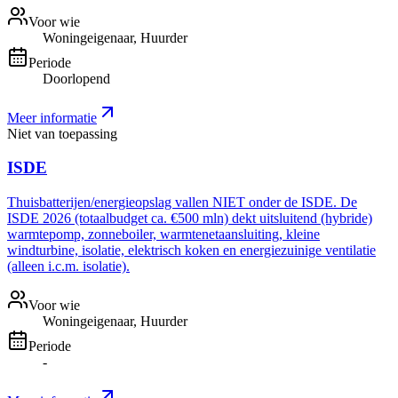
Voor wie
Woningeigenaar, Huurder
Periode
Doorlopend
Meer informatie
Niet van toepassing
ISDE
Thuisbatterijen/energieopslag vallen NIET onder de ISDE. De
ISDE 2026 (totaalbudget ca. €500 mln) dekt uitsluitend (hybride)
warmtepomp, zonneboiler, warmtenetaansluiting, kleine
windturbine, isolatie, elektrisch koken en energiezuinige ventilatie
(alleen i.c.m. isolatie).
Voor wie
Woningeigenaar, Huurder
Periode
-