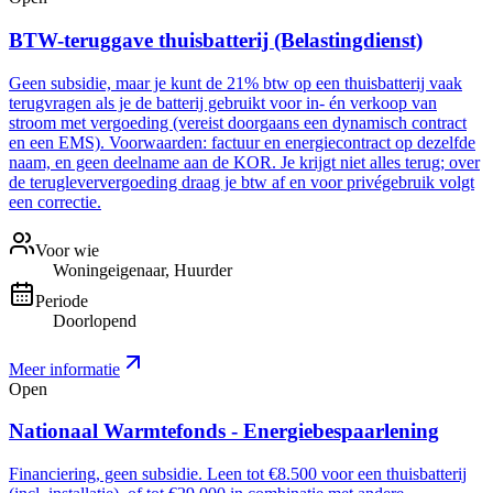
BTW-teruggave thuisbatterij (Belastingdienst)
Geen subsidie, maar je kunt de 21% btw op een thuisbatterij vaak
terugvragen als je de batterij gebruikt voor in- én verkoop van
stroom met vergoeding (vereist doorgaans een dynamisch contract
en een EMS). Voorwaarden: factuur en energiecontract op dezelfde
naam, en geen deelname aan de KOR. Je krijgt niet alles terug; over
de terugleververgoeding draag je btw af en voor privégebruik volgt
een correctie.
Voor wie
Woningeigenaar, Huurder
Periode
Doorlopend
Meer informatie
Open
Nationaal Warmtefonds - Energiebespaarlening
Financiering, geen subsidie. Leen tot €8.500 voor een thuisbatterij