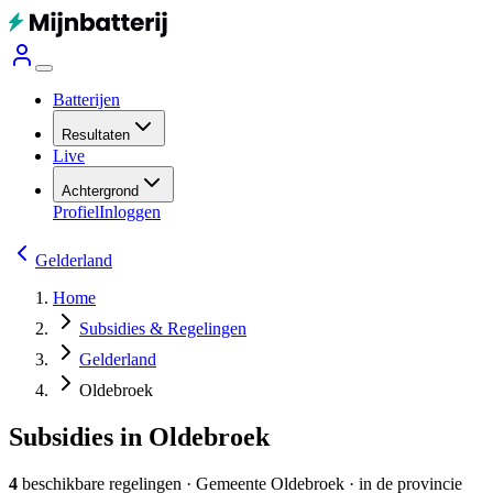
Batterijen
Resultaten
Live
Achtergrond
Profiel
Inloggen
Gelderland
Home
Subsidies & Regelingen
Gelderland
Oldebroek
Subsidies in Oldebroek
4
beschikbare regelingen
·
Gemeente
Oldebroek
· in de provincie