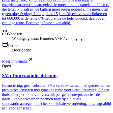
(incl. installatie), of tot €29.000 in combinatie met andere
energiebesparende maatregelen. Je moet al zonnepanelen hebben of
die tegelijk plaatsen; de batterij moet professioneel zijn aangesloten
(geen plug & play). Looptijd tot 15 jaar. Bij een verzamelinkomen
tot €60.000 is de rente 0% gedurende de hele looptijd, daarboven
een lage rente. Boetevrij aflossen kan altijd.
Voor wie
Woningeigenaar, Huurder, VvE / vereniging
Periode
Doorlopend
Meer informatie
Open
SVn Duurzaamheidslening
Financiering, geen subsidie. SVn verstrekt samen met gemeenten en
provincies leningen met gunstige rente voor verduurzaming. Of een
thuisbatterij eronder valt verschilt per gemeente/provincie - de
landelijke voorwaarden noemen batterijen niet als
standaardmaatregel, dus check de lokale verordening. Je vraagt altijd
aan vóór aanschaf.