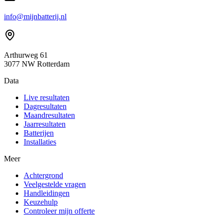
info@mijnbatterij.nl
Arthurweg 61
3077 NW Rotterdam
Data
Live resultaten
Dagresultaten
Maandresultaten
Jaarresultaten
Batterijen
Installaties
Meer
Achtergrond
Veelgestelde vragen
Handleidingen
Keuzehulp
Controleer mijn offerte