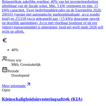
Belangrijkste zakelijke regeling: 40% van het investeringsbedrag
aftrekbaar van de fiscale winst. Min. 5 kW vermogen en min. 15
kWh capaciteit. Twee bedrijfsmiddelcodes op de Energielijst 2026:
260101 (opslag met automatische marktoptimalisatie, accu zonder
lood) en 251118 (accu gekoppeld aan >15 kWp duurzame opwek
op dezelfde aansluiting). Accu met vloeibaar loodzuur of uit een
(intern) transportmiddel is uitgesloten; lood-gel geeft sinds 2026 wél
recht op aftrek.
40%
Voor wie
Mkb, Grootzakelijk
Periode
Doorlopend
Meer informatie
Open
Kleinschaligheidsinvesteringsaftrek (KIA)