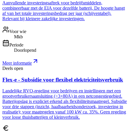
Aanvullende investeringsaftrek voor bedrijfsmiddelen,
combineerbaar met de EIA voor dezelfde batterij. De hoogte hangt
af van het totale investeringsbedrag per jaar (schijventabel).
Relevant bij kleinere zakelijke investeringen.
Voor wie
Mkb
Periode
Doorlopend
Meer informatie
Deels open
Flex-e - Subsidie voor flexibel elektriciteitsverbruik
Landelijke RVO-regeling voor bedrijven en instellingen met een
grootverbruikersaansluiting (>3×80A) in een netcongestiegebied.
Batterijopslag is expliciet erkend als flexibiliteitsmaatregel. Subsidie
voor drie stappen (inzicht, haalbaarheidsonderzoek, investering in
realisatie); voor maatregelen vanaf 100 kW ca. 35%. Geen regeling
voor losse thuisbatterijen of kleinverbruik.