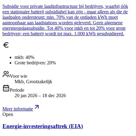
Subsidie voor private laadinfrastructuur bij bedrijven, waarbij óók
een stationaire batterij subsidiabel kan zijn - maar alleen als die de
laadpalen ondersteunt: min. 70% van de ontladen kWh moet
aantoonbaar aan laadstations worden geleverd. Geen algemene
energieopslagsubsidie. Tot 40% voor mkb en tot 20% voor grote
bedrijven; een batterij wordt tot max. 1.000 kWh gesubsidieerd.
mkb:
40%
Grote bedrijven:
20%
Voor wie
Mkb, Grootzakelijk
Periode
20 jan 2026 – 18 dec 2026
Meer informatie
Open
Energie-investeringsaftrek (EIA)