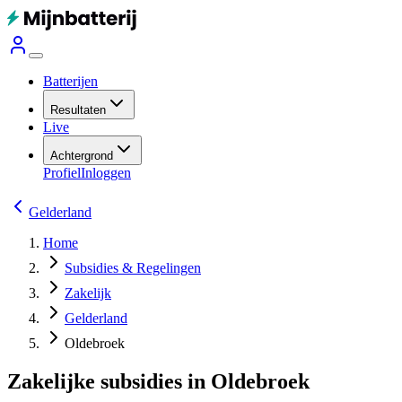
Batterijen
Resultaten
Live
Achtergrond
Profiel
Inloggen
Gelderland
Home
Subsidies & Regelingen
Zakelijk
Gelderland
Oldebroek
Zakelijke subsidies in Oldebroek