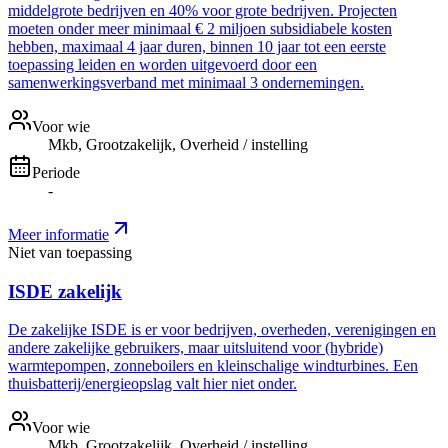
middelgrote bedrijven en 40% voor grote bedrijven. Projecten
moeten onder meer minimaal € 2 miljoen subsidiabele kosten
hebben, maximaal 4 jaar duren, binnen 10 jaar tot een eerste
toepassing leiden en worden uitgevoerd door een
samenwerkingsverband met minimaal 3 ondernemingen.
Voor wie
Mkb, Grootzakelijk, Overheid / instelling
Periode
-
Meer informatie
Niet van toepassing
ISDE zakelijk
De zakelijke ISDE is er voor bedrijven, overheden, verenigingen en
andere zakelijke gebruikers, maar uitsluitend voor (hybride)
warmtepompen, zonneboilers en kleinschalige windturbines. Een
thuisbatterij/energieopslag valt hier niet onder.
Voor wie
Mkb, Grootzakelijk, Overheid / instelling