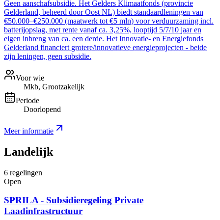
Geen aanschafsubsidie. Het Gelders Klimaatfonds (provincie
Gelderland, beheerd door Oost NL) biedt standaardleningen van
€50.000–€250.000 (maatwerk tot €5 mln) voor verduurzaming incl.
batterijopslag, met rente vanaf ca. 3,25%, looptijd 5/7/10 jaar en
eigen inbreng van ca. een derde. Het Innovatie- en Energiefonds
Gelderland financiert grotere/innovatieve energieprojecten - beide
zijn leningen, geen subsidie.
Voor wie
Mkb, Grootzakelijk
Periode
Doorlopend
Meer informatie
Landelijk
6
regelingen
Open
SPRILA - Subsidieregeling Private
Laadinfrastructuur