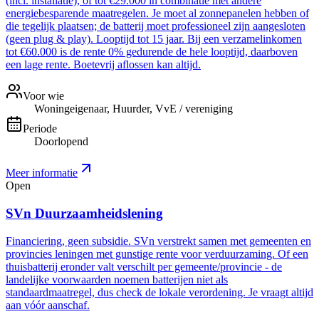
(incl. installatie), of tot €29.000 in combinatie met andere
energiebesparende maatregelen. Je moet al zonnepanelen hebben of
die tegelijk plaatsen; de batterij moet professioneel zijn aangesloten
(geen plug & play). Looptijd tot 15 jaar. Bij een verzamelinkomen
tot €60.000 is de rente 0% gedurende de hele looptijd, daarboven
een lage rente. Boetevrij aflossen kan altijd.
Voor wie
Woningeigenaar, Huurder, VvE / vereniging
Periode
Doorlopend
Meer informatie
Open
SVn Duurzaamheidslening
Financiering, geen subsidie. SVn verstrekt samen met gemeenten en
provincies leningen met gunstige rente voor verduurzaming. Of een
thuisbatterij eronder valt verschilt per gemeente/provincie - de
landelijke voorwaarden noemen batterijen niet als
standaardmaatregel, dus check de lokale verordening. Je vraagt altijd
aan vóór aanschaf.