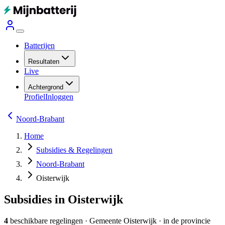
Batterijen
Resultaten
Live
Achtergrond
Profiel
Inloggen
Noord-Brabant
Home
Subsidies & Regelingen
Noord-Brabant
Oisterwijk
Subsidies in Oisterwijk
4
beschikbare regelingen
·
Gemeente
Oisterwijk
· in de provincie