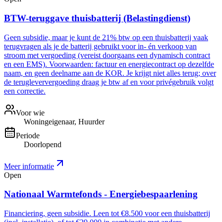
BTW-teruggave thuisbatterij (Belastingdienst)
Geen subsidie, maar je kunt de 21% btw op een thuisbatterij vaak
terugvragen als je de batterij gebruikt voor in- én verkoop van
stroom met vergoeding (vereist doorgaans een dynamisch contract
en een EMS). Voorwaarden: factuur en energiecontract op dezelfde
naam, en geen deelname aan de KOR. Je krijgt niet alles terug; over
de terugleververgoeding draag je btw af en voor privégebruik volgt
een correctie.
Voor wie
Woningeigenaar, Huurder
Periode
Doorlopend
Meer informatie
Open
Nationaal Warmtefonds - Energiebespaarlening
Financiering, geen subsidie. Leen tot €8.500 voor een thuisbatterij