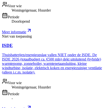
Voor wie
Woningeigenaar, Huurder
Periode
Doorlopend
Meer informatie
Niet van toepassing
ISDE
Thuisbatterijen/energieopslag vallen NIET onder de ISDE. De
ISDE 2026 (totaalbudget ca. €500 mln) dekt uitsluitend (hybride)
warmtepomp, zonneboiler, warmtenetaansluiting, kleine
windturbine, isolatie, elektrisch koken en energiezuinige ventilatie
(alleen i.c.m. isolatie).
Voor wie
Woningeigenaar, Huurder
Periode
-