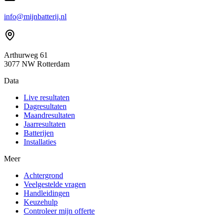
info@mijnbatterij.nl
Arthurweg 61
3077 NW Rotterdam
Data
Live resultaten
Dagresultaten
Maandresultaten
Jaarresultaten
Batterijen
Installaties
Meer
Achtergrond
Veelgestelde vragen
Handleidingen
Keuzehulp
Controleer mijn offerte