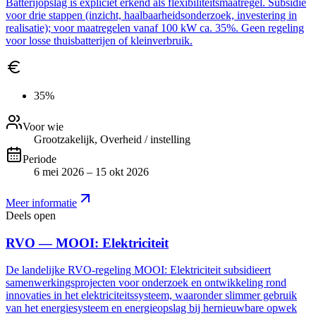
Batterijopslag is expliciet erkend als flexibiliteitsmaatregel. Subsidie
voor drie stappen (inzicht, haalbaarheidsonderzoek, investering in
realisatie); voor maatregelen vanaf 100 kW ca. 35%. Geen regeling
voor losse thuisbatterijen of kleinverbruik.
35%
Voor wie
Grootzakelijk, Overheid / instelling
Periode
6 mei 2026 – 15 okt 2026
Meer informatie
Deels open
RVO — MOOI: Elektriciteit
De landelijke RVO-regeling MOOI: Elektriciteit subsidieert
samenwerkingsprojecten voor onderzoek en ontwikkeling rond
innovaties in het elektriciteitssysteem, waaronder slimmer gebruik
van het energiesysteem en energieopslag bij hernieuwbare opwek