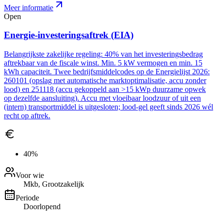
Meer informatie
Open
Energie-investeringsaftrek (EIA)
Belangrijkste zakelijke regeling: 40% van het investeringsbedrag
aftrekbaar van de fiscale winst. Min. 5 kW vermogen en min. 15
kWh capaciteit. Twee bedrijfsmiddelcodes op de Energielijst 2026:
260101 (opslag met automatische marktoptimalisatie, accu zonder
lood) en 251118 (accu gekoppeld aan >15 kWp duurzame opwek
op dezelfde aansluiting). Accu met vloeibaar loodzuur of uit een
(intern) transportmiddel is uitgesloten; lood-gel geeft sinds 2026 wél
recht op aftrek.
40%
Voor wie
Mkb, Grootzakelijk
Periode
Doorlopend