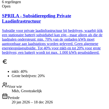
6
regelingen
Open
SPRILA - Subsidieregeling Private
Laadinfrastructuur
Subsidie voor private laadinfrastructuur bij bedrijven, waarbij óók
een stationaire batterij subsidiabel kan zijn - maar alleen als die de
laadpalen ondersteunt: min. 70% van de ontladen kWh moet
aantoonbaar aan laadstations worden geleverd. Geen algemene
energieopslagsubsidie. Tot 40% voor mkb en tot 20% voor grote
bedrijven; een batterij wordt tot max. 1.000 kWh gesubsidieerd.
mkb:
40%
Grote bedrijven:
20%
Voor wie
Mkb, Grootzakelijk
Periode
20 jan 2026 – 18 dec 2026