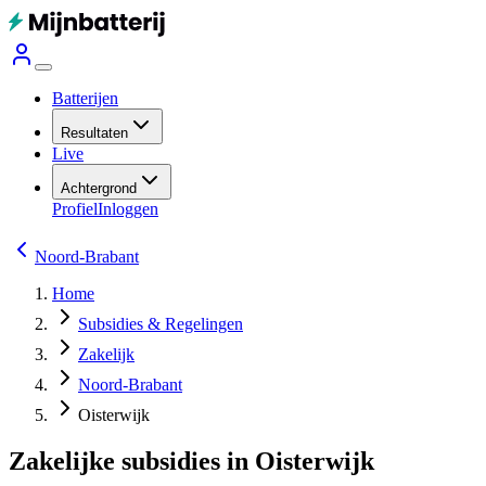
Batterijen
Resultaten
Live
Achtergrond
Profiel
Inloggen
Noord-Brabant
Home
Subsidies & Regelingen
Zakelijk
Noord-Brabant
Oisterwijk
Zakelijke subsidies in Oisterwijk