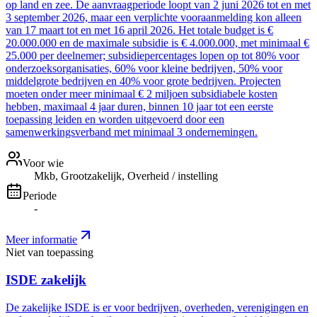
op land en zee. De aanvraagperiode loopt van 2 juni 2026 tot en met
3 september 2026, maar een verplichte vooraanmelding kon alleen
van 17 maart tot en met 16 april 2026. Het totale budget is €
20.000.000 en de maximale subsidie is € 4.000.000, met minimaal €
25.000 per deelnemer; subsidiepercentages lopen op tot 80% voor
onderzoeksorganisaties, 60% voor kleine bedrijven, 50% voor
middelgrote bedrijven en 40% voor grote bedrijven. Projecten
moeten onder meer minimaal € 2 miljoen subsidiabele kosten
hebben, maximaal 4 jaar duren, binnen 10 jaar tot een eerste
toepassing leiden en worden uitgevoerd door een
samenwerkingsverband met minimaal 3 ondernemingen.
Voor wie
Mkb, Grootzakelijk, Overheid / instelling
Periode
-
Meer informatie
Niet van toepassing
ISDE zakelijk
De zakelijke ISDE is er voor bedrijven, overheden, verenigingen en