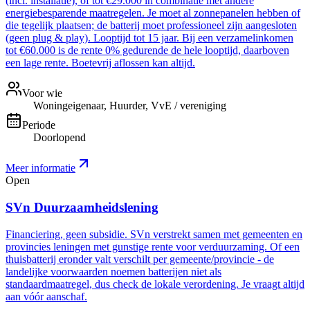
(incl. installatie), of tot €29.000 in combinatie met andere
energiebesparende maatregelen. Je moet al zonnepanelen hebben of
die tegelijk plaatsen; de batterij moet professioneel zijn aangesloten
(geen plug & play). Looptijd tot 15 jaar. Bij een verzamelinkomen
tot €60.000 is de rente 0% gedurende de hele looptijd, daarboven
een lage rente. Boetevrij aflossen kan altijd.
Voor wie
Woningeigenaar, Huurder, VvE / vereniging
Periode
Doorlopend
Meer informatie
Open
SVn Duurzaamheidslening
Financiering, geen subsidie. SVn verstrekt samen met gemeenten en
provincies leningen met gunstige rente voor verduurzaming. Of een
thuisbatterij eronder valt verschilt per gemeente/provincie - de
landelijke voorwaarden noemen batterijen niet als
standaardmaatregel, dus check de lokale verordening. Je vraagt altijd
aan vóór aanschaf.