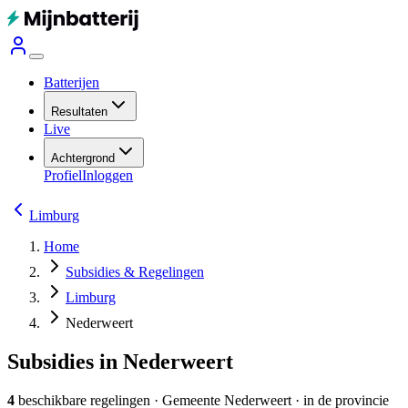
Batterijen
Resultaten
Live
Achtergrond
Profiel
Inloggen
Limburg
Home
Subsidies & Regelingen
Limburg
Nederweert
Subsidies in Nederweert
4
beschikbare regelingen
·
Gemeente
Nederweert
· in de provincie