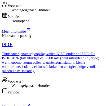
Voor wie
Woningeigenaar, Huurder
Periode
Doorlopend
Meer informatie
Niet van toepassing
ISDE
Thuisbatterijen/energieopslag vallen NIET onder de ISDE. De
ISDE 2026 (totaalbudget ca. €500 mln) dekt uitsluitend (hybride)
warmtepomp, zonneboiler, warmtenetaansluiting, kleine
windturbine, isolatie, elektrisch koken en energiezuinige ventilatie
(alleen i.c.m. isolatie).
Voor wie
Woningeigenaar, Huurder
Periode
-