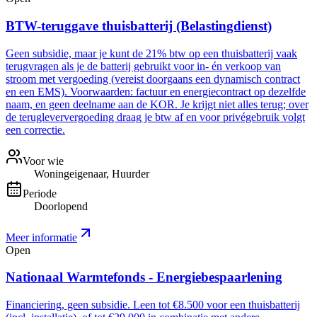
BTW-teruggave thuisbatterij (Belastingdienst)
Geen subsidie, maar je kunt de 21% btw op een thuisbatterij vaak
terugvragen als je de batterij gebruikt voor in- én verkoop van
stroom met vergoeding (vereist doorgaans een dynamisch contract
en een EMS). Voorwaarden: factuur en energiecontract op dezelfde
naam, en geen deelname aan de KOR. Je krijgt niet alles terug; over
de terugleververgoeding draag je btw af en voor privégebruik volgt
een correctie.
Voor wie
Woningeigenaar, Huurder
Periode
Doorlopend
Meer informatie
Open
Nationaal Warmtefonds - Energiebespaarlening
Financiering, geen subsidie. Leen tot €8.500 voor een thuisbatterij