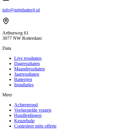
info@mijnbatterij.nl
Arthurweg 61
3077 NW Rotterdam
Data
Live resultaten
Dagresultaten
Maandresultaten
Jaarresultaten
Batterijen
Installaties
Meer
Achtergrond
Veelgestelde vragen
Handleidingen
Keuzehulp
Controleer mijn offerte