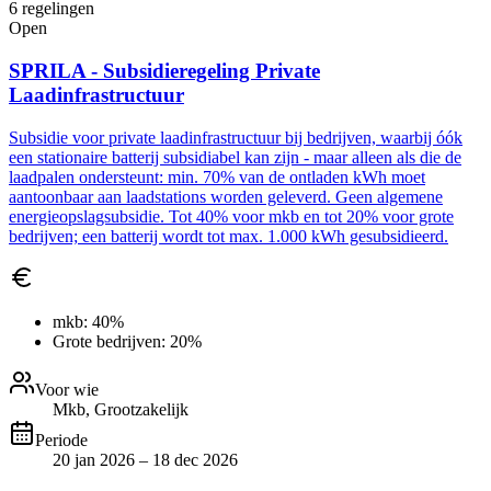
6
regelingen
Open
SPRILA - Subsidieregeling Private
Laadinfrastructuur
Subsidie voor private laadinfrastructuur bij bedrijven, waarbij óók
een stationaire batterij subsidiabel kan zijn - maar alleen als die de
laadpalen ondersteunt: min. 70% van de ontladen kWh moet
aantoonbaar aan laadstations worden geleverd. Geen algemene
energieopslagsubsidie. Tot 40% voor mkb en tot 20% voor grote
bedrijven; een batterij wordt tot max. 1.000 kWh gesubsidieerd.
mkb:
40%
Grote bedrijven:
20%
Voor wie
Mkb, Grootzakelijk
Periode
20 jan 2026 – 18 dec 2026