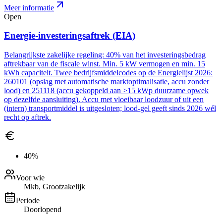
Meer informatie
Open
Energie-investeringsaftrek (EIA)
Belangrijkste zakelijke regeling: 40% van het investeringsbedrag
aftrekbaar van de fiscale winst. Min. 5 kW vermogen en min. 15
kWh capaciteit. Twee bedrijfsmiddelcodes op de Energielijst 2026:
260101 (opslag met automatische marktoptimalisatie, accu zonder
lood) en 251118 (accu gekoppeld aan >15 kWp duurzame opwek
op dezelfde aansluiting). Accu met vloeibaar loodzuur of uit een
(intern) transportmiddel is uitgesloten; lood-gel geeft sinds 2026 wél
recht op aftrek.
40%
Voor wie
Mkb, Grootzakelijk
Periode
Doorlopend