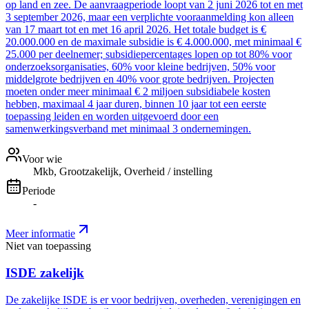
op land en zee. De aanvraagperiode loopt van 2 juni 2026 tot en met
3 september 2026, maar een verplichte vooraanmelding kon alleen
van 17 maart tot en met 16 april 2026. Het totale budget is €
20.000.000 en de maximale subsidie is € 4.000.000, met minimaal €
25.000 per deelnemer; subsidiepercentages lopen op tot 80% voor
onderzoeksorganisaties, 60% voor kleine bedrijven, 50% voor
middelgrote bedrijven en 40% voor grote bedrijven. Projecten
moeten onder meer minimaal € 2 miljoen subsidiabele kosten
hebben, maximaal 4 jaar duren, binnen 10 jaar tot een eerste
toepassing leiden en worden uitgevoerd door een
samenwerkingsverband met minimaal 3 ondernemingen.
Voor wie
Mkb, Grootzakelijk, Overheid / instelling
Periode
-
Meer informatie
Niet van toepassing
ISDE zakelijk
De zakelijke ISDE is er voor bedrijven, overheden, verenigingen en