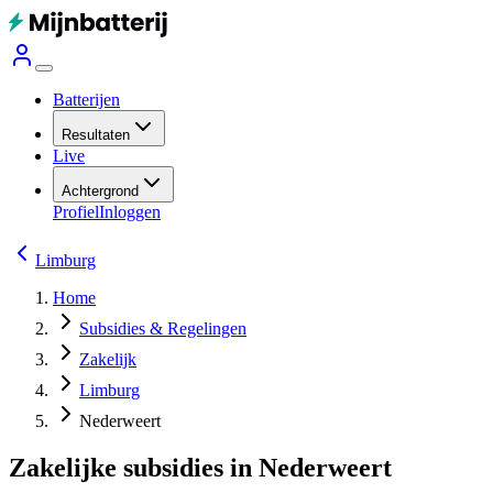
Batterijen
Resultaten
Live
Achtergrond
Profiel
Inloggen
Limburg
Home
Subsidies & Regelingen
Zakelijk
Limburg
Nederweert
Zakelijke subsidies in Nederweert