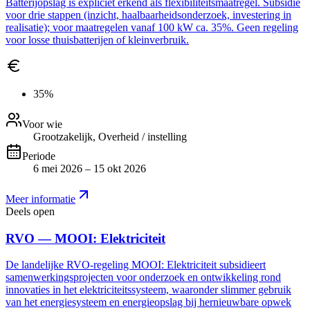
Batterijopslag is expliciet erkend als flexibiliteitsmaatregel. Subsidie
voor drie stappen (inzicht, haalbaarheidsonderzoek, investering in
realisatie); voor maatregelen vanaf 100 kW ca. 35%. Geen regeling
voor losse thuisbatterijen of kleinverbruik.
35%
Voor wie
Grootzakelijk, Overheid / instelling
Periode
6 mei 2026 – 15 okt 2026
Meer informatie
Deels open
RVO — MOOI: Elektriciteit
De landelijke RVO-regeling MOOI: Elektriciteit subsidieert
samenwerkingsprojecten voor onderzoek en ontwikkeling rond
innovaties in het elektriciteitssysteem, waaronder slimmer gebruik
van het energiesysteem en energieopslag bij hernieuwbare opwek