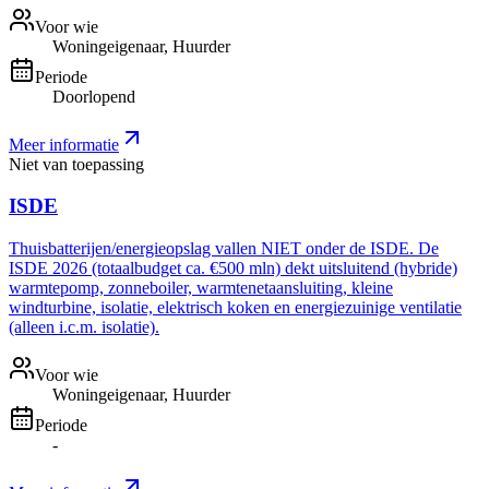
Voor wie
Woningeigenaar, Huurder
Periode
Doorlopend
Meer informatie
Niet van toepassing
ISDE
Thuisbatterijen/energieopslag vallen NIET onder de ISDE. De
ISDE 2026 (totaalbudget ca. €500 mln) dekt uitsluitend (hybride)
warmtepomp, zonneboiler, warmtenetaansluiting, kleine
windturbine, isolatie, elektrisch koken en energiezuinige ventilatie
(alleen i.c.m. isolatie).
Voor wie
Woningeigenaar, Huurder
Periode
-