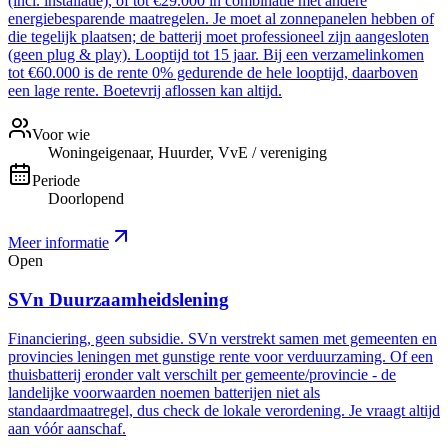
(incl. installatie), of tot €29.000 in combinatie met andere
energiebesparende maatregelen. Je moet al zonnepanelen hebben of
die tegelijk plaatsen; de batterij moet professioneel zijn aangesloten
(geen plug & play). Looptijd tot 15 jaar. Bij een verzamelinkomen
tot €60.000 is de rente 0% gedurende de hele looptijd, daarboven
een lage rente. Boetevrij aflossen kan altijd.
Voor wie
Woningeigenaar, Huurder, VvE / vereniging
Periode
Doorlopend
Meer informatie
Open
SVn Duurzaamheidslening
Financiering, geen subsidie. SVn verstrekt samen met gemeenten en
provincies leningen met gunstige rente voor verduurzaming. Of een
thuisbatterij eronder valt verschilt per gemeente/provincie - de
landelijke voorwaarden noemen batterijen niet als
standaardmaatregel, dus check de lokale verordening. Je vraagt altijd
aan vóór aanschaf.