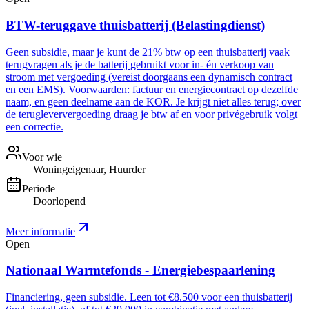
BTW-teruggave thuisbatterij (Belastingdienst)
Geen subsidie, maar je kunt de 21% btw op een thuisbatterij vaak
terugvragen als je de batterij gebruikt voor in- én verkoop van
stroom met vergoeding (vereist doorgaans een dynamisch contract
en een EMS). Voorwaarden: factuur en energiecontract op dezelfde
naam, en geen deelname aan de KOR. Je krijgt niet alles terug; over
de terugleververgoeding draag je btw af en voor privégebruik volgt
een correctie.
Voor wie
Woningeigenaar, Huurder
Periode
Doorlopend
Meer informatie
Open
Nationaal Warmtefonds - Energiebespaarlening
Financiering, geen subsidie. Leen tot €8.500 voor een thuisbatterij