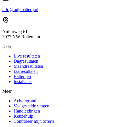
info@mijnbatterij.nl
Arthurweg 61
3077 NW Rotterdam
Data
Live resultaten
Dagresultaten
Maandresultaten
Jaarresultaten
Batterijen
Installaties
Meer
Achtergrond
Veelgestelde vragen
Handleidingen
Keuzehulp
Controleer mijn offerte