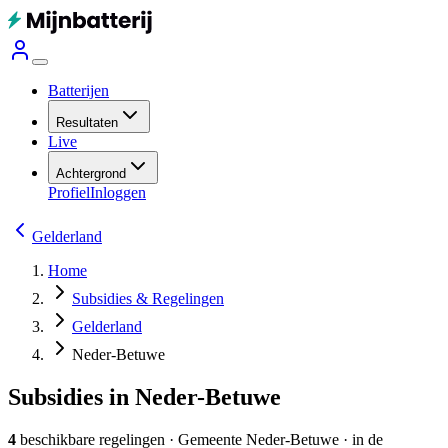
Batterijen
Resultaten
Live
Achtergrond
Profiel
Inloggen
Gelderland
Home
Subsidies & Regelingen
Gelderland
Neder-Betuwe
Subsidies in Neder-Betuwe
4
beschikbare regelingen
·
Gemeente
Neder-Betuwe
· in de