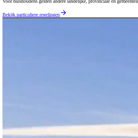
Voor huishoudens gelden andere landelijke, provinciale en gemeentelij
Bekijk particuliere regelingen