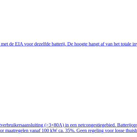
t de EIA voor dezelfde batterij. De hoogte hangt af van het totale inve
rbruikersaansluiting (>3×80A) in een netcongestiegebied. Batterijopslag
voor maatregelen vanaf 100 kW ca. 35%. Geen regeling voor losse thuisba