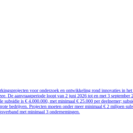
kingsprojecten voor onderzoek en ontwikkeling rond innovaties in het 
ee. De aanvraagperiode loopt van 2 juni 2026 tot en met 3 september 
ale subsidie is € 4.000.000, met minimaal € 25.000 per deelnemer; sub
rote bedrijven. Projecten moeten onder meer minimaal € 2 miljoen subsi
ngsverband met minimaal 3 ondernemingen.