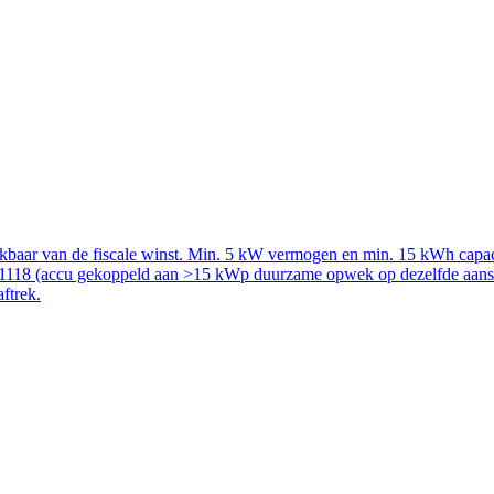
rekbaar van de fiscale winst. Min. 5 kW vermogen en min. 15 kWh capac
51118 (accu gekoppeld aan >15 kWp duurzame opwek op dezelfde aanslui
aftrek.