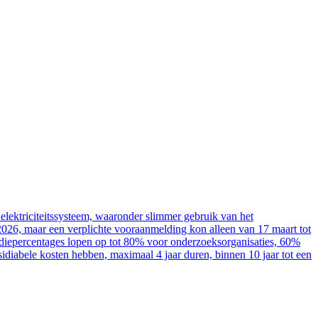
elektriciteitssysteem, waaronder slimmer gebruik van het
2026, maar een verplichte vooraanmelding kon alleen van 17 maart tot
sidiepercentages lopen op tot 80% voor onderzoeksorganisaties, 60%
diabele kosten hebben, maximaal 4 jaar duren, binnen 10 jaar tot een