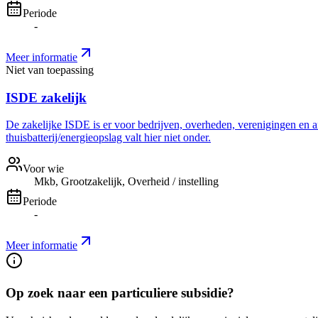
Periode
-
Meer informatie
Niet van toepassing
ISDE zakelijk
De zakelijke ISDE is er voor bedrijven, overheden, verenigingen en a
thuisbatterij/energieopslag valt hier niet onder.
Voor wie
Mkb, Grootzakelijk, Overheid / instelling
Periode
-
Meer informatie
Op zoek naar een particuliere subsidie?