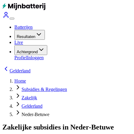
Batterijen
Resultaten
Live
Achtergrond
Profiel
Inloggen
Gelderland
Home
Subsidies & Regelingen
Zakelijk
Gelderland
Neder-Betuwe
Zakelijke subsidies in Neder-Betuwe