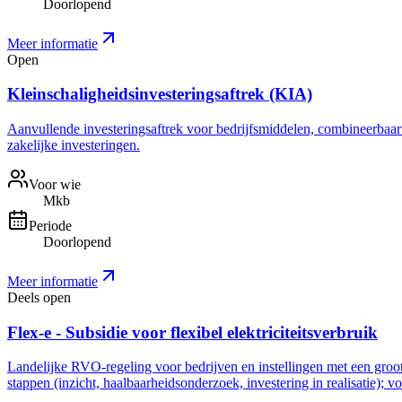
Doorlopend
Meer informatie
Open
Kleinschaligheidsinvesteringsaftrek (KIA)
Aanvullende investeringsaftrek voor bedrijfsmiddelen, combineerbaar me
zakelijke investeringen.
Voor wie
Mkb
Periode
Doorlopend
Meer informatie
Deels open
Flex-e - Subsidie voor flexibel elektriciteitsverbruik
Landelijke RVO-regeling voor bedrijven en instellingen met een grootve
stappen (inzicht, haalbaarheidsonderzoek, investering in realisatie); 