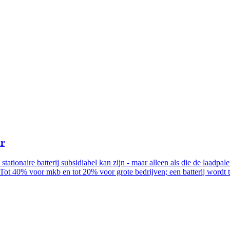
ur
n stationaire batterij subsidiabel kan zijn - maar alleen als die de la
Tot 40% voor mkb en tot 20% voor grote bedrijven; een batterij wordt