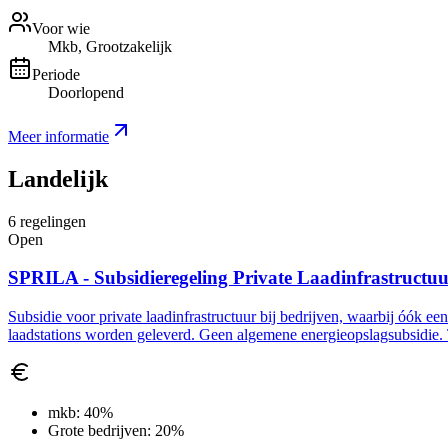
Voor wie
Mkb, Grootzakelijk
Periode
Doorlopend
Meer informatie
Landelijk
6
regelingen
Open
SPRILA - Subsidieregeling Private Laadinfrastructu
Subsidie voor private laadinfrastructuur bij bedrijven, waarbij óók ee
laadstations worden geleverd. Geen algemene energieopslagsubsidie. 
mkb:
40%
Grote bedrijven:
20%