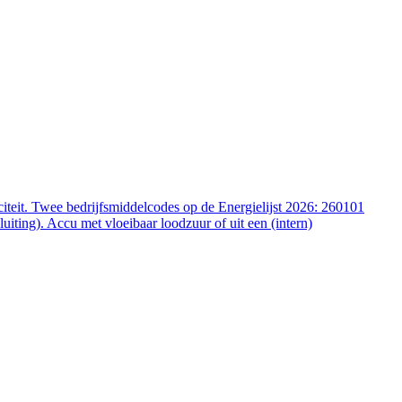
iteit. Twee bedrijfsmiddelcodes op de Energielijst 2026: 260101
ting). Accu met vloeibaar loodzuur of uit een (intern)