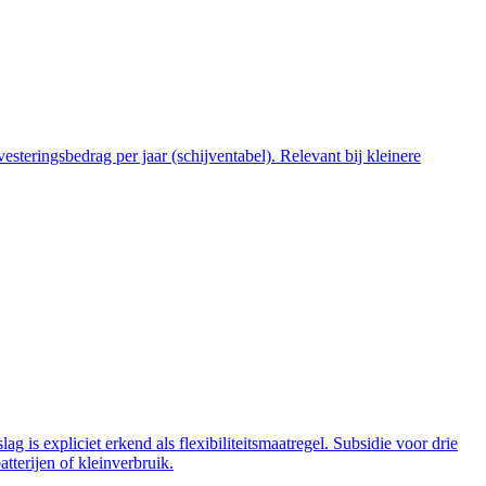
steringsbedrag per jaar (schijventabel). Relevant bij kleinere
 is expliciet erkend als flexibiliteitsmaatregel. Subsidie voor drie
tterijen of kleinverbruik.