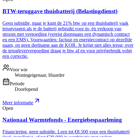
BTW-teruggave thuisbatterij (Belastingdienst)
Geen subsidie, maar je kunt de 21% btw op een thuisbatterij vaak
terugvragen als je de batterij gebruikt voor in- én verkoop van
stroom met vergoeding (vereist doorgaans een dynamisch contract
en een EMS). Voorwaarden: factuur en energiecontract op dezelfde
naam, en geen deelname aan de KOR. Je krijgt niet alles terug; over
de terugleververgoeding draag je btw af en voor privégebruik volgt
een correctie.
Voor wie
Woningeigenaar, Huurder
Periode
Doorlopend
Meer informatie
Open
Nationaal Warmtefonds - Energiebespaarlening
Financiering, geen subsidie. Leen tot €8.500 voor een thuisbatterij