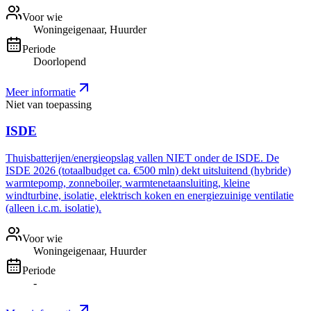
Voor wie
Woningeigenaar, Huurder
Periode
Doorlopend
Meer informatie
Niet van toepassing
ISDE
Thuisbatterijen/energieopslag vallen NIET onder de ISDE. De
ISDE 2026 (totaalbudget ca. €500 mln) dekt uitsluitend (hybride)
warmtepomp, zonneboiler, warmtenetaansluiting, kleine
windturbine, isolatie, elektrisch koken en energiezuinige ventilatie
(alleen i.c.m. isolatie).
Voor wie
Woningeigenaar, Huurder
Periode
-