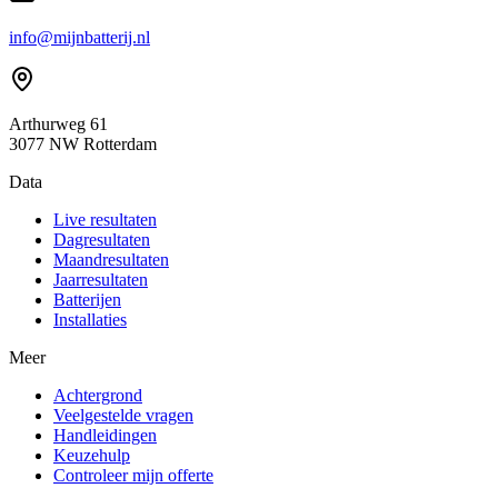
info@mijnbatterij.nl
Arthurweg 61
3077 NW Rotterdam
Data
Live resultaten
Dagresultaten
Maandresultaten
Jaarresultaten
Batterijen
Installaties
Meer
Achtergrond
Veelgestelde vragen
Handleidingen
Keuzehulp
Controleer mijn offerte