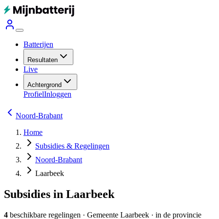
Batterijen
Resultaten
Live
Achtergrond
Profiel
Inloggen
Noord-Brabant
Home
Subsidies & Regelingen
Noord-Brabant
Laarbeek
Subsidies in Laarbeek
4
beschikbare regelingen
·
Gemeente
Laarbeek
· in de provincie