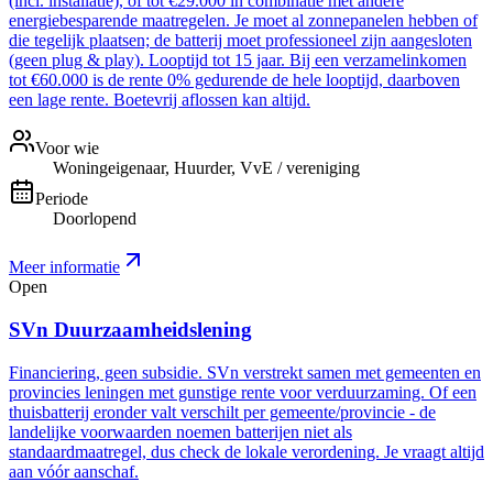
(incl. installatie), of tot €29.000 in combinatie met andere
energiebesparende maatregelen. Je moet al zonnepanelen hebben of
die tegelijk plaatsen; de batterij moet professioneel zijn aangesloten
(geen plug & play). Looptijd tot 15 jaar. Bij een verzamelinkomen
tot €60.000 is de rente 0% gedurende de hele looptijd, daarboven
een lage rente. Boetevrij aflossen kan altijd.
Voor wie
Woningeigenaar, Huurder, VvE / vereniging
Periode
Doorlopend
Meer informatie
Open
SVn Duurzaamheidslening
Financiering, geen subsidie. SVn verstrekt samen met gemeenten en
provincies leningen met gunstige rente voor verduurzaming. Of een
thuisbatterij eronder valt verschilt per gemeente/provincie - de
landelijke voorwaarden noemen batterijen niet als
standaardmaatregel, dus check de lokale verordening. Je vraagt altijd
aan vóór aanschaf.