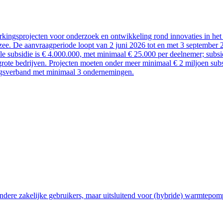
kingsprojecten voor onderzoek en ontwikkeling rond innovaties in het 
ee. De aanvraagperiode loopt van 2 juni 2026 tot en met 3 september 
ale subsidie is € 4.000.000, met minimaal € 25.000 per deelnemer; sub
rote bedrijven. Projecten moeten onder meer minimaal € 2 miljoen subsi
ngsverband met minimaal 3 ondernemingen.
ndere zakelijke gebruikers, maar uitsluitend voor (hybride) warmtepom