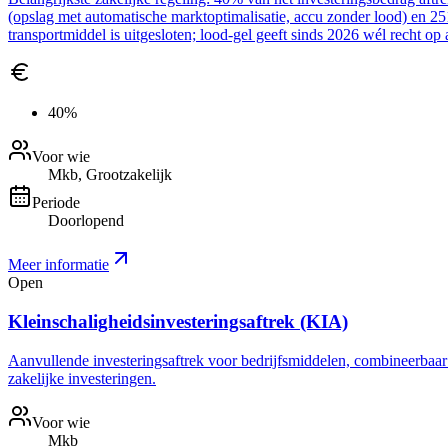
(opslag met automatische marktoptimalisatie, accu zonder lood) en 2
transportmiddel is uitgesloten; lood-gel geeft sinds 2026 wél recht op 
40%
Voor wie
Mkb, Grootzakelijk
Periode
Doorlopend
Meer informatie
Open
Kleinschaligheidsinvesteringsaftrek (KIA)
Aanvullende investeringsaftrek voor bedrijfsmiddelen, combineerbaar me
zakelijke investeringen.
Voor wie
Mkb