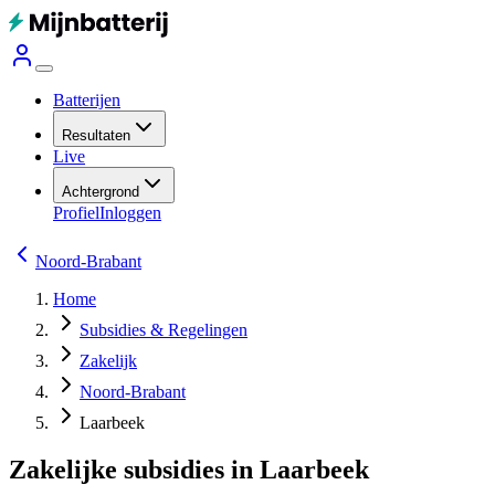
Batterijen
Resultaten
Live
Achtergrond
Profiel
Inloggen
Noord-Brabant
Home
Subsidies & Regelingen
Zakelijk
Noord-Brabant
Laarbeek
Zakelijke subsidies in Laarbeek