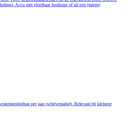
ting). Accu met vloeibaar loodzuur of uit een (intern)
steringsbedrag per jaar (schijventabel). Relevant bij kleinere