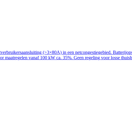
rbruikersaansluiting (>3×80A) in een netcongestiegebied. Batterijopslag
voor maatregelen vanaf 100 kW ca. 35%. Geen regeling voor losse thuisba