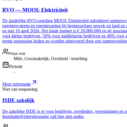
RVO — MOOI: Elektriciteit
De landelijke RVO-regeling MOOI: Elektriciteit subsidieert samenwer
energiesysteem en energieopslag bij hernieuwbare opwek op land en z
en met 16 april 2026. Het totale budget is € 20.000.000 en de maxim
voor kleine bedrijven, 50% voor middelgrote bedrijven en 40% voor g
eerste toepassing leiden en worden uitgevoerd door een samenwerki
Voor wie
Mkb, Grootzakelijk, Overheid / instelling
Periode
-
Meer informatie
Niet van toepassing
ISDE zakelijk
De zakelijke ISDE is er voor bedrijven, overheden, verenigingen en a
thuisbatterij/energieopslag valt hier niet onder.