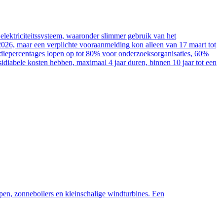
elektriciteitssysteem, waaronder slimmer gebruik van het
2026, maar een verplichte vooraanmelding kon alleen van 17 maart tot
sidiepercentages lopen op tot 80% voor onderzoeksorganisaties, 60%
diabele kosten hebben, maximaal 4 jaar duren, binnen 10 jaar tot een
pen, zonneboilers en kleinschalige windturbines. Een