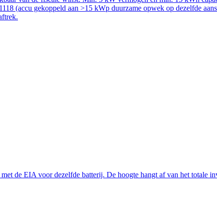
51118 (accu gekoppeld aan >15 kWp duurzame opwek op dezelfde aanslui
aftrek.
t de EIA voor dezelfde batterij. De hoogte hangt af van het totale inve