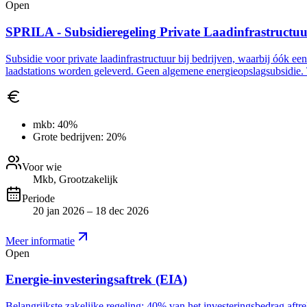
Open
SPRILA - Subsidieregeling Private Laadinfrastructu
Subsidie voor private laadinfrastructuur bij bedrijven, waarbij óók ee
laadstations worden geleverd. Geen algemene energieopslagsubsidie. 
mkb:
40%
Grote bedrijven:
20%
Voor wie
Mkb, Grootzakelijk
Periode
20 jan 2026 – 18 dec 2026
Meer informatie
Open
Energie-investeringsaftrek (EIA)
Belangrijkste zakelijke regeling: 40% van het investeringsbedrag aft