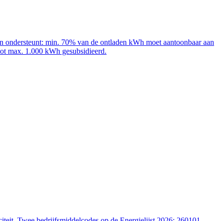
adpalen ondersteunt: min. 70% van de ontladen kWh moet aantoonbaar aan
 tot max. 1.000 kWh gesubsidieerd.
iteit. Twee bedrijfsmiddelcodes op de Energielijst 2026: 260101