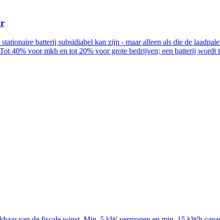
ur
n stationaire batterij subsidiabel kan zijn - maar alleen als die de la
Tot 40% voor mkb en tot 20% voor grote bedrijven; een batterij wordt
rekbaar van de fiscale winst. Min. 5 kW vermogen en min. 15 kWh capac