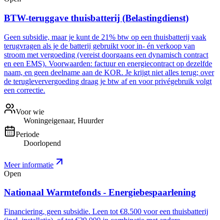
BTW-teruggave thuisbatterij (Belastingdienst)
Geen subsidie, maar je kunt de 21% btw op een thuisbatterij vaak
terugvragen als je de batterij gebruikt voor in- én verkoop van
stroom met vergoeding (vereist doorgaans een dynamisch contract
en een EMS). Voorwaarden: factuur en energiecontract op dezelfde
naam, en geen deelname aan de KOR. Je krijgt niet alles terug; over
de terugleververgoeding draag je btw af en voor privégebruik volgt
een correctie.
Voor wie
Woningeigenaar, Huurder
Periode
Doorlopend
Meer informatie
Open
Nationaal Warmtefonds - Energiebespaarlening
Financiering, geen subsidie. Leen tot €8.500 voor een thuisbatterij