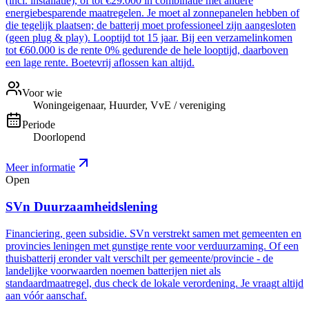
(incl. installatie), of tot €29.000 in combinatie met andere
energiebesparende maatregelen. Je moet al zonnepanelen hebben of
die tegelijk plaatsen; de batterij moet professioneel zijn aangesloten
(geen plug & play). Looptijd tot 15 jaar. Bij een verzamelinkomen
tot €60.000 is de rente 0% gedurende de hele looptijd, daarboven
een lage rente. Boetevrij aflossen kan altijd.
Voor wie
Woningeigenaar, Huurder, VvE / vereniging
Periode
Doorlopend
Meer informatie
Open
SVn Duurzaamheidslening
Financiering, geen subsidie. SVn verstrekt samen met gemeenten en
provincies leningen met gunstige rente voor verduurzaming. Of een
thuisbatterij eronder valt verschilt per gemeente/provincie - de
landelijke voorwaarden noemen batterijen niet als
standaardmaatregel, dus check de lokale verordening. Je vraagt altijd
aan vóór aanschaf.