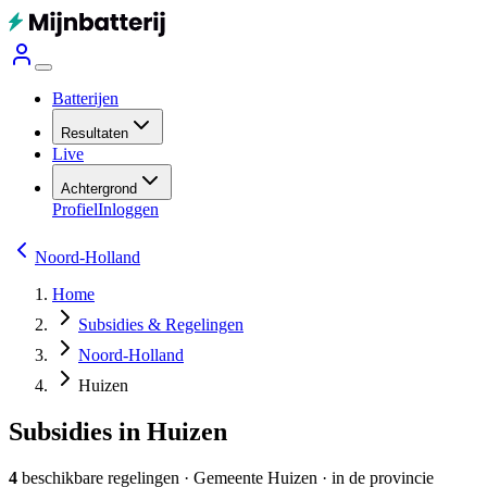
Batterijen
Resultaten
Live
Achtergrond
Profiel
Inloggen
Noord-Holland
Home
Subsidies & Regelingen
Noord-Holland
Huizen
Subsidies in Huizen
4
beschikbare regelingen
·
Gemeente
Huizen
· in de provincie