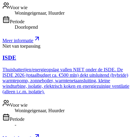
Voor wie
Woningeigenaar, Huurder
Periode
Doorlopend
Meer informatie
Niet van toepassing
ISDE
Thuisbatterijen/energieopslag vallen NIET onder de ISDE. De
ISDE 2026 (totaalbudget ca. €500 mln) dekt uitsluitend (hybride)
warmtepomp, zonneboiler, warmtenetaansluiting, kleine
windturbine, isolatie, elektrisch koken en energiezuinige ventilatie
(alleen i.c.m. isolatie).
Voor wie
Woningeigenaar, Huurder
Periode
-