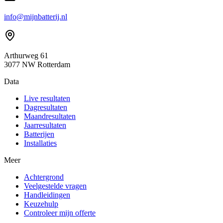
info@mijnbatterij.nl
Arthurweg 61
3077 NW Rotterdam
Data
Live resultaten
Dagresultaten
Maandresultaten
Jaarresultaten
Batterijen
Installaties
Meer
Achtergrond
Veelgestelde vragen
Handleidingen
Keuzehulp
Controleer mijn offerte