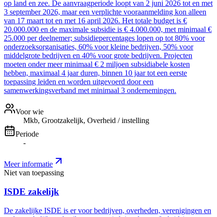
op land en zee. De aanvraagperiode loopt van 2 juni 2026 tot en met
3 september 2026, maar een verplichte vooraanmelding kon alleen
van 17 maart tot en met 16 april 2026. Het totale budget is €
20.000.000 en de maximale subsidie is € 4.000.000, met minimaal €
25.000 per deelnemer; subsidiepercentages lopen op tot 80% voor
onderzoeksorganisaties, 60% voor kleine bedrijven, 50% voor
middelgrote bedrijven en 40% voor grote bedrijven. Projecten
moeten onder meer minimaal € 2 miljoen subsidiabele kosten
hebben, maximaal 4 jaar duren, binnen 10 jaar tot een eerste
toepassing leiden en worden uitgevoerd door een
samenwerkingsverband met minimaal 3 ondernemingen.
Voor wie
Mkb, Grootzakelijk, Overheid / instelling
Periode
-
Meer informatie
Niet van toepassing
ISDE zakelijk
De zakelijke ISDE is er voor bedrijven, overheden, verenigingen en