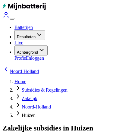
Batterijen
Resultaten
Live
Achtergrond
Profiel
Inloggen
Noord-Holland
Home
Subsidies & Regelingen
Zakelijk
Noord-Holland
Huizen
Zakelijke subsidies in Huizen