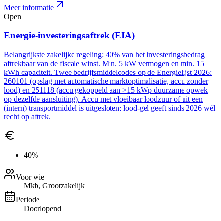
Meer informatie
Open
Energie-investeringsaftrek (EIA)
Belangrijkste zakelijke regeling: 40% van het investeringsbedrag
aftrekbaar van de fiscale winst. Min. 5 kW vermogen en min. 15
kWh capaciteit. Twee bedrijfsmiddelcodes op de Energielijst 2026:
260101 (opslag met automatische marktoptimalisatie, accu zonder
lood) en 251118 (accu gekoppeld aan >15 kWp duurzame opwek
op dezelfde aansluiting). Accu met vloeibaar loodzuur of uit een
(intern) transportmiddel is uitgesloten; lood-gel geeft sinds 2026 wél
recht op aftrek.
40%
Voor wie
Mkb, Grootzakelijk
Periode
Doorlopend