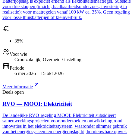
Batterijopslag is expliciet erkend als flexibiliteitsmaatregel. Subsidie
voor drie stappen (inzicht, haalbaarheidsonderzoek, investering in
realisatie); voor maatregelen vanaf 100 kW ca. 35%. Geen regeling
voor losse thuisbatterijen of kleinverbruik.
35%
Voor wie
Grootzakelijk, Overheid / instelling
Periode
6 mei 2026 – 15 okt 2026
Meer informatie
Deels open
RVO — MOOI: Elektriciteit
De landelijke RVO-regeling MOOI: Elektriciteit subsidieert
samenwerkingsprojecten voor onderzoek en ontwikkeling rond
innovaties in het elektriciteitssysteem, waaronder slimmer gebruik
van het energiesysteem en energieopslag bij hernieuwbare opwek