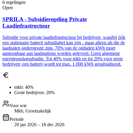
6
regelingen
Open
SPRILA - Subsidieregeling Private
Laadinfrastructuur
Subsidie voor private laadinfrastructuur bij bedrijven, waarbij óók
een stationaire batterij subsidiabel kan zijn - maar alleen als die de
laadpalen ondersteunt: min. 70% van de ontladen kWh moet
aantoonbaar aan laadstations worden geleverd. Geen algemene
energieopslagsubsidie. Tot 40% voor mkb en tot 20% voor grote
bedrijven; een batterij wordt tot max. 1.000 kWh gesubsidieerd.
mkb:
40%
Grote bedrijven:
20%
Voor wie
Mkb, Grootzakelijk
Periode
20 jan 2026 – 18 dec 2026