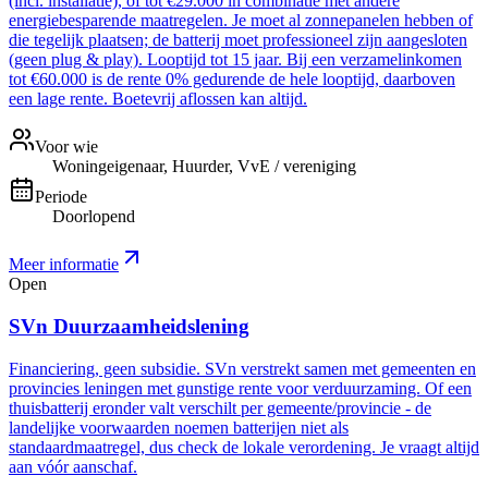
(incl. installatie), of tot €29.000 in combinatie met andere
energiebesparende maatregelen. Je moet al zonnepanelen hebben of
die tegelijk plaatsen; de batterij moet professioneel zijn aangesloten
(geen plug & play). Looptijd tot 15 jaar. Bij een verzamelinkomen
tot €60.000 is de rente 0% gedurende de hele looptijd, daarboven
een lage rente. Boetevrij aflossen kan altijd.
Voor wie
Woningeigenaar, Huurder, VvE / vereniging
Periode
Doorlopend
Meer informatie
Open
SVn Duurzaamheidslening
Financiering, geen subsidie. SVn verstrekt samen met gemeenten en
provincies leningen met gunstige rente voor verduurzaming. Of een
thuisbatterij eronder valt verschilt per gemeente/provincie - de
landelijke voorwaarden noemen batterijen niet als
standaardmaatregel, dus check de lokale verordening. Je vraagt altijd
aan vóór aanschaf.