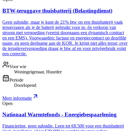
BTW-teruggave thuisbatterij (Belastingdienst)
Geen subsidie, maar je kunt de 21% btw op een thuisbatterij vaak
terugvragen als je de batterij gebruikt voor in- én verkoop van
stroom met vergoeding (vereist doorgaans een dynamisch contract
en een EMS). Voorwaarden: factuur en energiecontract op dezelfde
naam, en geen deelname aan de KOR. Je krijgt niet alles terug; over
de terugleververgoeding draag je btw af en voor privégebruik volgt
een correctie.
Voor wie
Woningeigenaar, Huurder
Periode
Doorlopend
Meer informatie
Open
Nationaal Warmtefonds - Energiebespaarlening
Financiering, geen subsidie. Leen tot €8.500 voor een thuisbatterij