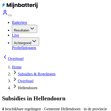
Batterijen
Resultaten
Live
Achtergrond
Profiel
Inloggen
Overijssel
Home
Subsidies & Regelingen
Overijssel
Hellendoorn
Subsidies in Hellendoorn
4
beschikbare regelingen
·
Gemeente
Hellendoorn
· in de provincie