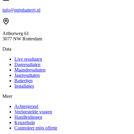
info@mijnbatterij.nl
Arthurweg 61
3077 NW Rotterdam
Data
Live resultaten
Dagresultaten
Maandresultaten
Jaarresultaten
Batterijen
Installaties
Meer
Achtergrond
Veelgestelde vragen
Handleidingen
Keuzehulp
Controleer mijn offerte