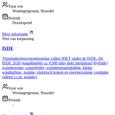
Voor wie
Woningeigenaar, Huurder
Periode
Doorlopend
Meer informatie
Niet van toepassing
ISDE
Thuisbatterijen/energieopslag vallen NIET onder de ISDE. De
ISDE 2026 (totaalbudget ca. €500 mln) dekt uitsluitend (hybride)
warmtepomp, zonneboiler, warmtenetaansluiting, kleine
windturbine, isolatie, elektrisch koken en energiezuinige ventilatie
(alleen i.c.m. isolatie).
Voor wie
Woningeigenaar, Huurder
Periode
-