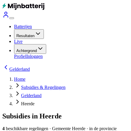
Batterijen
Resultaten
Live
Achtergrond
Profiel
Inloggen
Gelderland
Home
Subsidies & Regelingen
Gelderland
Heerde
Subsidies in Heerde
4
beschikbare regelingen
·
Gemeente
Heerde
· in de provincie