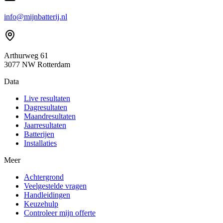
info@mijnbatterij.nl
Arthurweg 61
3077 NW Rotterdam
Data
Live resultaten
Dagresultaten
Maandresultaten
Jaarresultaten
Batterijen
Installaties
Meer
Achtergrond
Veelgestelde vragen
Handleidingen
Keuzehulp
Controleer mijn offerte