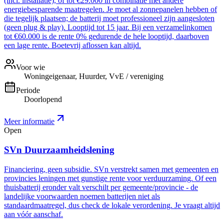
(incl. installatie), of tot €29.000 in combinatie met andere
energiebesparende maatregelen. Je moet al zonnepanelen hebben of
die tegelijk plaatsen; de batterij moet professioneel zijn aangesloten
(geen plug & play). Looptijd tot 15 jaar. Bij een verzamelinkomen
tot €60.000 is de rente 0% gedurende de hele looptijd, daarboven
een lage rente. Boetevrij aflossen kan altijd.
Voor wie
Woningeigenaar, Huurder, VvE / vereniging
Periode
Doorlopend
Meer informatie
Open
SVn Duurzaamheidslening
Financiering, geen subsidie. SVn verstrekt samen met gemeenten en
provincies leningen met gunstige rente voor verduurzaming. Of een
thuisbatterij eronder valt verschilt per gemeente/provincie - de
landelijke voorwaarden noemen batterijen niet als
standaardmaatregel, dus check de lokale verordening. Je vraagt altijd
aan vóór aanschaf.