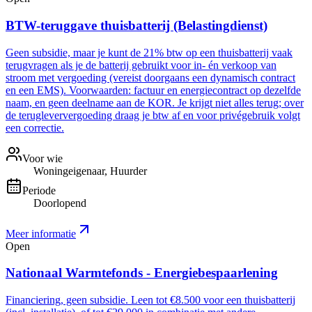
BTW-teruggave thuisbatterij (Belastingdienst)
Geen subsidie, maar je kunt de 21% btw op een thuisbatterij vaak
terugvragen als je de batterij gebruikt voor in- én verkoop van
stroom met vergoeding (vereist doorgaans een dynamisch contract
en een EMS). Voorwaarden: factuur en energiecontract op dezelfde
naam, en geen deelname aan de KOR. Je krijgt niet alles terug; over
de terugleververgoeding draag je btw af en voor privégebruik volgt
een correctie.
Voor wie
Woningeigenaar, Huurder
Periode
Doorlopend
Meer informatie
Open
Nationaal Warmtefonds - Energiebespaarlening
Financiering, geen subsidie. Leen tot €8.500 voor een thuisbatterij