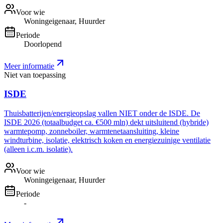
Voor wie
Woningeigenaar, Huurder
Periode
Doorlopend
Meer informatie
Niet van toepassing
ISDE
Thuisbatterijen/energieopslag vallen NIET onder de ISDE. De
ISDE 2026 (totaalbudget ca. €500 mln) dekt uitsluitend (hybride)
warmtepomp, zonneboiler, warmtenetaansluiting, kleine
windturbine, isolatie, elektrisch koken en energiezuinige ventilatie
(alleen i.c.m. isolatie).
Voor wie
Woningeigenaar, Huurder
Periode
-