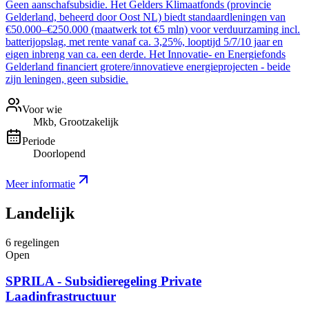
Geen aanschafsubsidie. Het Gelders Klimaatfonds (provincie
Gelderland, beheerd door Oost NL) biedt standaardleningen van
€50.000–€250.000 (maatwerk tot €5 mln) voor verduurzaming incl.
batterijopslag, met rente vanaf ca. 3,25%, looptijd 5/7/10 jaar en
eigen inbreng van ca. een derde. Het Innovatie- en Energiefonds
Gelderland financiert grotere/innovatieve energieprojecten - beide
zijn leningen, geen subsidie.
Voor wie
Mkb, Grootzakelijk
Periode
Doorlopend
Meer informatie
Landelijk
6
regelingen
Open
SPRILA - Subsidieregeling Private
Laadinfrastructuur