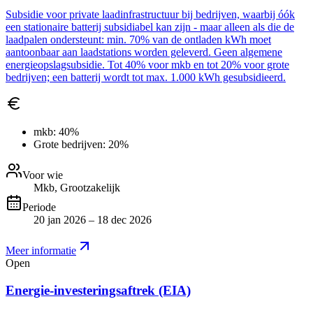
Subsidie voor private laadinfrastructuur bij bedrijven, waarbij óók
een stationaire batterij subsidiabel kan zijn - maar alleen als die de
laadpalen ondersteunt: min. 70% van de ontladen kWh moet
aantoonbaar aan laadstations worden geleverd. Geen algemene
energieopslagsubsidie. Tot 40% voor mkb en tot 20% voor grote
bedrijven; een batterij wordt tot max. 1.000 kWh gesubsidieerd.
mkb:
40%
Grote bedrijven:
20%
Voor wie
Mkb, Grootzakelijk
Periode
20 jan 2026 – 18 dec 2026
Meer informatie
Open
Energie-investeringsaftrek (EIA)