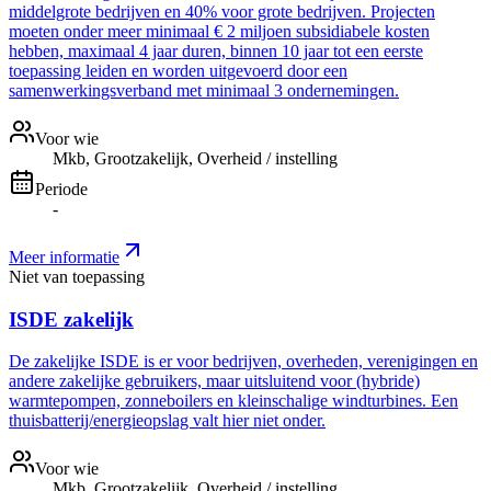
middelgrote bedrijven en 40% voor grote bedrijven. Projecten
moeten onder meer minimaal € 2 miljoen subsidiabele kosten
hebben, maximaal 4 jaar duren, binnen 10 jaar tot een eerste
toepassing leiden en worden uitgevoerd door een
samenwerkingsverband met minimaal 3 ondernemingen.
Voor wie
Mkb, Grootzakelijk, Overheid / instelling
Periode
-
Meer informatie
Niet van toepassing
ISDE zakelijk
De zakelijke ISDE is er voor bedrijven, overheden, verenigingen en
andere zakelijke gebruikers, maar uitsluitend voor (hybride)
warmtepompen, zonneboilers en kleinschalige windturbines. Een
thuisbatterij/energieopslag valt hier niet onder.
Voor wie
Mkb, Grootzakelijk, Overheid / instelling