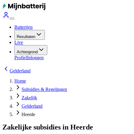
Batterijen
Resultaten
Live
Achtergrond
Profiel
Inloggen
Gelderland
Home
Subsidies & Regelingen
Zakelijk
Gelderland
Heerde
Zakelijke subsidies in Heerde