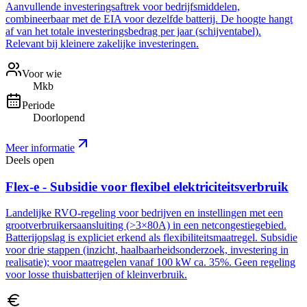
Aanvullende investeringsaftrek voor bedrijfsmiddelen,
combineerbaar met de EIA voor dezelfde batterij. De hoogte hangt
af van het totale investeringsbedrag per jaar (schijventabel).
Relevant bij kleinere zakelijke investeringen.
Voor wie
Mkb
Periode
Doorlopend
Meer informatie
Deels open
Flex-e - Subsidie voor flexibel elektriciteitsverbruik
Landelijke RVO-regeling voor bedrijven en instellingen met een
grootverbruikersaansluiting (>3×80A) in een netcongestiegebied.
Batterijopslag is expliciet erkend als flexibiliteitsmaatregel. Subsidie
voor drie stappen (inzicht, haalbaarheidsonderzoek, investering in
realisatie); voor maatregelen vanaf 100 kW ca. 35%. Geen regeling
voor losse thuisbatterijen of kleinverbruik.