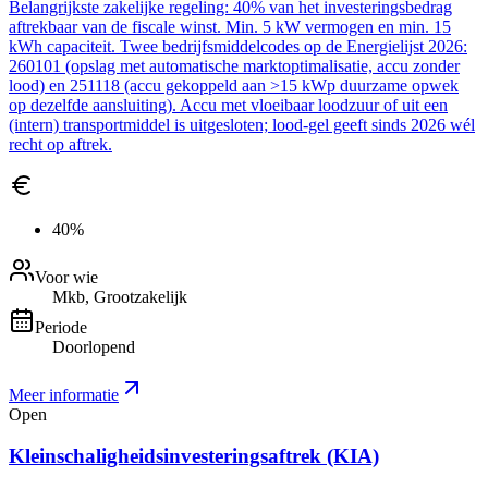
Belangrijkste zakelijke regeling: 40% van het investeringsbedrag
aftrekbaar van de fiscale winst. Min. 5 kW vermogen en min. 15
kWh capaciteit. Twee bedrijfsmiddelcodes op de Energielijst 2026:
260101 (opslag met automatische marktoptimalisatie, accu zonder
lood) en 251118 (accu gekoppeld aan >15 kWp duurzame opwek
op dezelfde aansluiting). Accu met vloeibaar loodzuur of uit een
(intern) transportmiddel is uitgesloten; lood-gel geeft sinds 2026 wél
recht op aftrek.
40%
Voor wie
Mkb, Grootzakelijk
Periode
Doorlopend
Meer informatie
Open
Kleinschaligheidsinvesteringsaftrek (KIA)