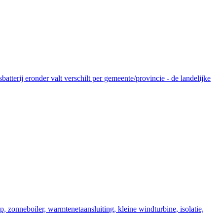
tterij eronder valt verschilt per gemeente/provincie - de landelijke
zonneboiler, warmtenetaansluiting, kleine windturbine, isolatie,