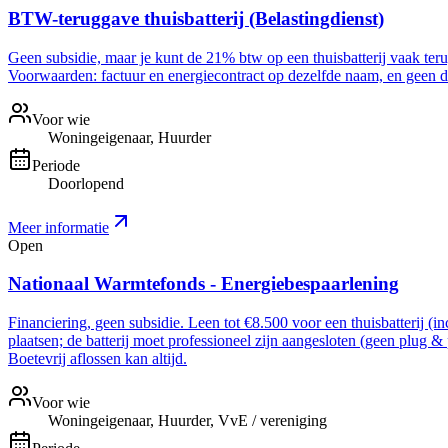
BTW-teruggave thuisbatterij (Belastingdienst)
Geen subsidie, maar je kunt de 21% btw op een thuisbatterij vaak ter
Voorwaarden: factuur en energiecontract op dezelfde naam, en geen dee
Voor wie
Woningeigenaar, Huurder
Periode
Doorlopend
Meer informatie
Open
Nationaal Warmtefonds - Energiebespaarlening
Financiering, geen subsidie. Leen tot €8.500 voor een thuisbatterij (i
plaatsen; de batterij moet professioneel zijn aangesloten (geen plug &
Boetevrij aflossen kan altijd.
Voor wie
Woningeigenaar, Huurder, VvE / vereniging