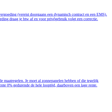
t vergoeding (vereist doorgaans een dynamisch contract en een EMS).
ding draag je btw af en voor privégebruik volgt een correctie.
ende maatregelen. Je moet al zonnepanelen hebben of die tegelijk
 rente 0% gedurende de hele looptijd, daarboven een lage rente.