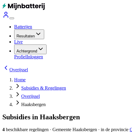
Batterijen
Resultaten
Live
Achtergrond
Profiel
Inloggen
Overijssel
Home
Subsidies & Regelingen
Overijssel
Haaksbergen
Subsidies in Haaksbergen
4
beschikbare regelingen
·
Gemeente
Haaksbergen
· in de provincie
O