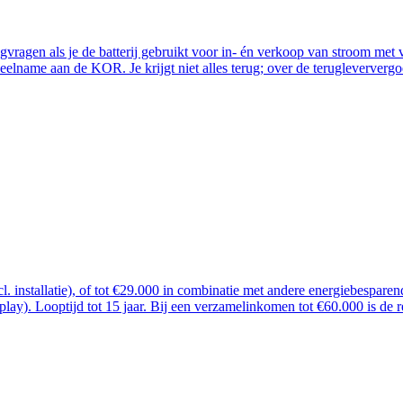
ugvragen als je de batterij gebruikt voor in- én verkoop van stroom me
lname aan de KOR. Je krijgt niet alles terug; over de terugleververgoe
ncl. installatie), of tot €29.000 in combinatie met andere energiebespar
 play). Looptijd tot 15 jaar. Bij een verzamelinkomen tot €60.000 is de