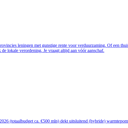
vincies leningen met gunstige rente voor verduurzaming. Of een thuisba
de lokale verordening. Je vraagt altijd aan vóór aanschaf.
26 (totaalbudget ca. €500 mln) dekt uitsluitend (hybride) warmtepomp, 