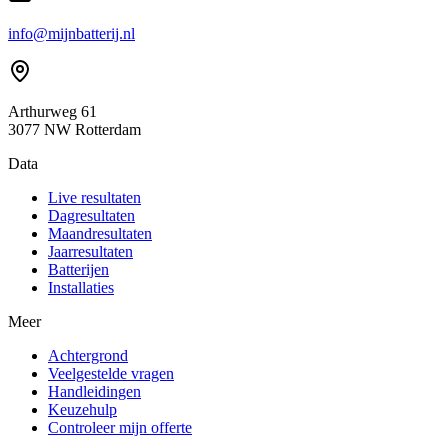
info@mijnbatterij.nl
Arthurweg 61
3077 NW Rotterdam
Data
Live resultaten
Dagresultaten
Maandresultaten
Jaarresultaten
Batterijen
Installaties
Meer
Achtergrond
Veelgestelde vragen
Handleidingen
Keuzehulp
Controleer mijn offerte