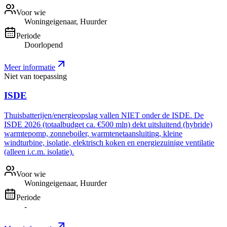
Voor wie
Woningeigenaar, Huurder
Periode
Doorlopend
Meer informatie
Niet van toepassing
ISDE
Thuisbatterijen/energieopslag vallen NIET onder de ISDE. De
ISDE 2026 (totaalbudget ca. €500 mln) dekt uitsluitend (hybride)
warmtepomp, zonneboiler, warmtenetaansluiting, kleine
windturbine, isolatie, elektrisch koken en energiezuinige ventilatie
(alleen i.c.m. isolatie).
Voor wie
Woningeigenaar, Huurder
Periode
-