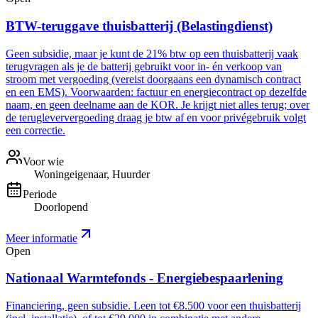
BTW-teruggave thuisbatterij (Belastingdienst)
Geen subsidie, maar je kunt de 21% btw op een thuisbatterij vaak
terugvragen als je de batterij gebruikt voor in- én verkoop van
stroom met vergoeding (vereist doorgaans een dynamisch contract
en een EMS). Voorwaarden: factuur en energiecontract op dezelfde
naam, en geen deelname aan de KOR. Je krijgt niet alles terug; over
de terugleververgoeding draag je btw af en voor privégebruik volgt
een correctie.
Voor wie
Woningeigenaar, Huurder
Periode
Doorlopend
Meer informatie
Open
Nationaal Warmtefonds - Energiebespaarlening
Financiering, geen subsidie. Leen tot €8.500 voor een thuisbatterij