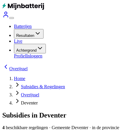
Batterijen
Resultaten
Live
Achtergrond
Profiel
Inloggen
Overijssel
Home
Subsidies & Regelingen
Overijssel
Deventer
Subsidies in Deventer
4
beschikbare regelingen
·
Gemeente
Deventer
· in de provincie