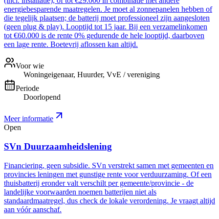
(incl. installatie), of tot €29.000 in combinatie met andere
energiebesparende maatregelen. Je moet al zonnepanelen hebben of
die tegelijk plaatsen; de batterij moet professioneel zijn aangesloten
(geen plug & play). Looptijd tot 15 jaar. Bij een verzamelinkomen
tot €60.000 is de rente 0% gedurende de hele looptijd, daarboven
een lage rente. Boetevrij aflossen kan altijd.
Voor wie
Woningeigenaar, Huurder, VvE / vereniging
Periode
Doorlopend
Meer informatie
Open
SVn Duurzaamheidslening
Financiering, geen subsidie. SVn verstrekt samen met gemeenten en
provincies leningen met gunstige rente voor verduurzaming. Of een
thuisbatterij eronder valt verschilt per gemeente/provincie - de
landelijke voorwaarden noemen batterijen niet als
standaardmaatregel, dus check de lokale verordening. Je vraagt altijd
aan vóór aanschaf.