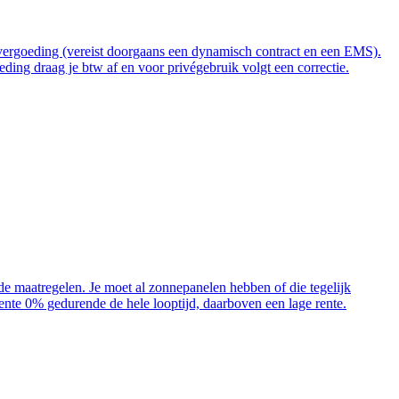
t vergoeding (vereist doorgaans een dynamisch contract en een EMS).
ding draag je btw af en voor privégebruik volgt een correctie.
ende maatregelen. Je moet al zonnepanelen hebben of die tegelijk
 rente 0% gedurende de hele looptijd, daarboven een lage rente.