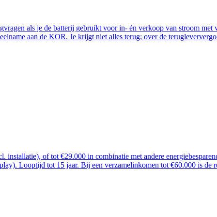
ugvragen als je de batterij gebruikt voor in- én verkoop van stroom me
lname aan de KOR. Je krijgt niet alles terug; over de terugleververgoe
ncl. installatie), of tot €29.000 in combinatie met andere energiebespar
 play). Looptijd tot 15 jaar. Bij een verzamelinkomen tot €60.000 is de