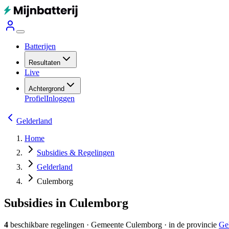
Batterijen
Resultaten
Live
Achtergrond
Profiel
Inloggen
Gelderland
Home
Subsidies & Regelingen
Gelderland
Culemborg
Subsidies in Culemborg
4
beschikbare regelingen
·
Gemeente
Culemborg
· in de provincie
Ge