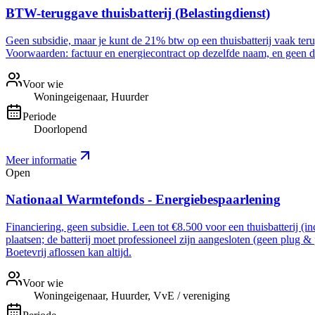
BTW-teruggave thuisbatterij (Belastingdienst)
Geen subsidie, maar je kunt de 21% btw op een thuisbatterij vaak ter
Voorwaarden: factuur en energiecontract op dezelfde naam, en geen dee
Voor wie
Woningeigenaar, Huurder
Periode
Doorlopend
Meer informatie
Open
Nationaal Warmtefonds - Energiebespaarlening
Financiering, geen subsidie. Leen tot €8.500 voor een thuisbatterij (i
plaatsen; de batterij moet professioneel zijn aangesloten (geen plug &
Boetevrij aflossen kan altijd.
Voor wie
Woningeigenaar, Huurder, VvE / vereniging