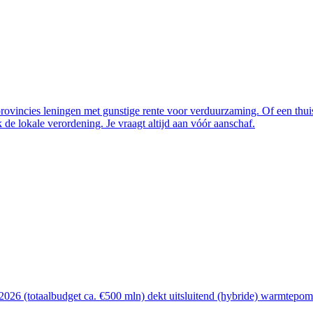
vincies leningen met gunstige rente voor verduurzaming. Of een thuisba
de lokale verordening. Je vraagt altijd aan vóór aanschaf.
26 (totaalbudget ca. €500 mln) dekt uitsluitend (hybride) warmtepomp, 