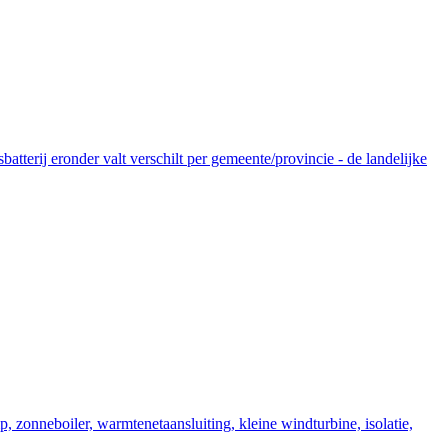
tterij eronder valt verschilt per gemeente/provincie - de landelijke
zonneboiler, warmtenetaansluiting, kleine windturbine, isolatie,