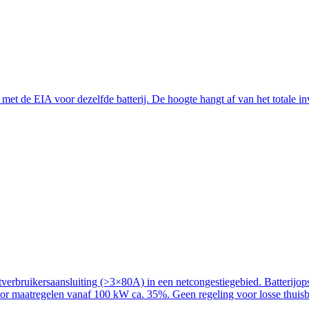
t de EIA voor dezelfde batterij. De hoogte hangt af van het totale inve
rbruikersaansluiting (>3×80A) in een netcongestiegebied. Batterijopslag
voor maatregelen vanaf 100 kW ca. 35%. Geen regeling voor losse thuisba