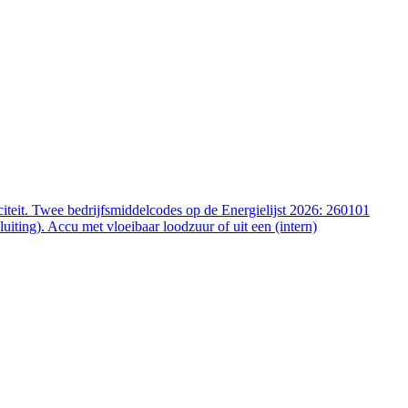
iteit. Twee bedrijfsmiddelcodes op de Energielijst 2026: 260101
ting). Accu met vloeibaar loodzuur of uit een (intern)