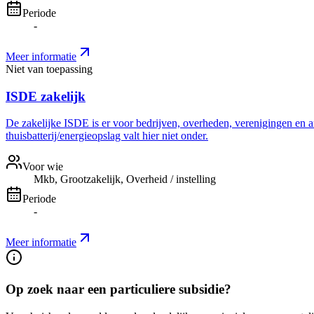
Periode
-
Meer informatie
Niet van toepassing
ISDE zakelijk
De zakelijke ISDE is er voor bedrijven, overheden, verenigingen en a
thuisbatterij/energieopslag valt hier niet onder.
Voor wie
Mkb, Grootzakelijk, Overheid / instelling
Periode
-
Meer informatie
Op zoek naar een particuliere subsidie?