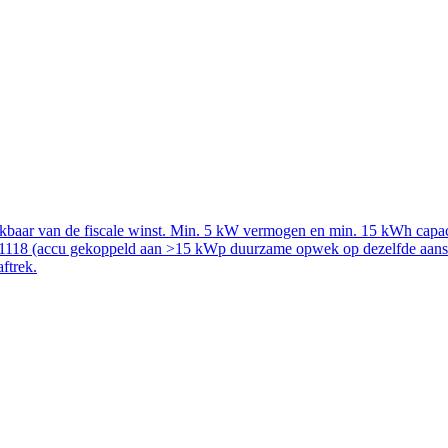
rekbaar van de fiscale winst. Min. 5 kW vermogen en min. 15 kWh capac
51118 (accu gekoppeld aan >15 kWp duurzame opwek op dezelfde aanslui
aftrek.