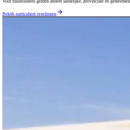
Voor huishoudens gelden andere landelijke, provinciale en gemeentelij
Bekijk particuliere regelingen