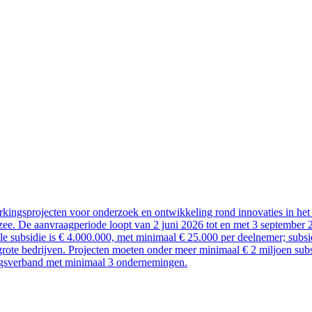
kingsprojecten voor onderzoek en ontwikkeling rond innovaties in het 
ee. De aanvraagperiode loopt van 2 juni 2026 tot en met 3 september 
ale subsidie is € 4.000.000, met minimaal € 25.000 per deelnemer; sub
rote bedrijven. Projecten moeten onder meer minimaal € 2 miljoen subsi
ngsverband met minimaal 3 ondernemingen.