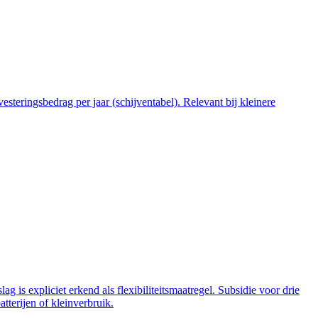
steringsbedrag per jaar (schijventabel). Relevant bij kleinere
 is expliciet erkend als flexibiliteitsmaatregel. Subsidie voor drie
tterijen of kleinverbruik.