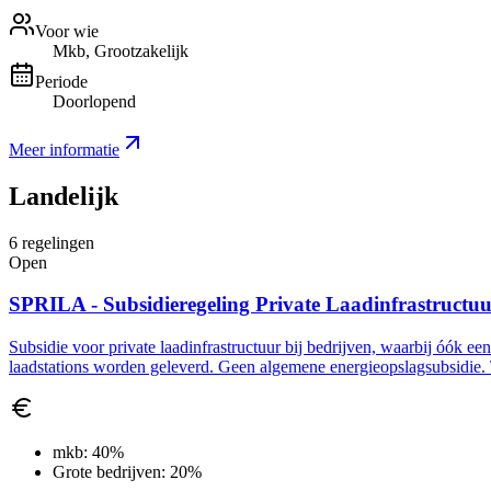
Voor wie
Mkb, Grootzakelijk
Periode
Doorlopend
Meer informatie
Landelijk
6
regelingen
Open
SPRILA - Subsidieregeling Private Laadinfrastructu
Subsidie voor private laadinfrastructuur bij bedrijven, waarbij óók ee
laadstations worden geleverd. Geen algemene energieopslagsubsidie. 
mkb:
40%
Grote bedrijven:
20%