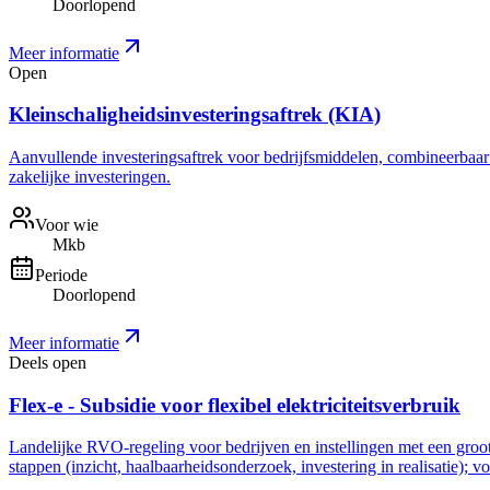
Doorlopend
Meer informatie
Open
Kleinschaligheidsinvesteringsaftrek (KIA)
Aanvullende investeringsaftrek voor bedrijfsmiddelen, combineerbaar me
zakelijke investeringen.
Voor wie
Mkb
Periode
Doorlopend
Meer informatie
Deels open
Flex-e - Subsidie voor flexibel elektriciteitsverbruik
Landelijke RVO-regeling voor bedrijven en instellingen met een grootve
stappen (inzicht, haalbaarheidsonderzoek, investering in realisatie); 