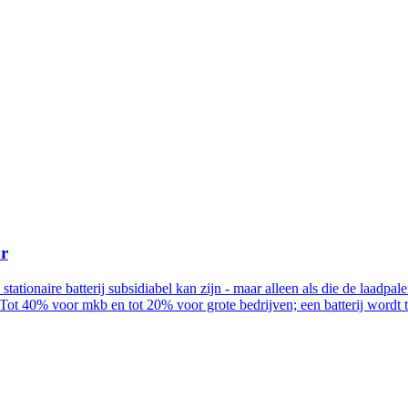
ur
n stationaire batterij subsidiabel kan zijn - maar alleen als die de la
Tot 40% voor mkb en tot 20% voor grote bedrijven; een batterij wordt