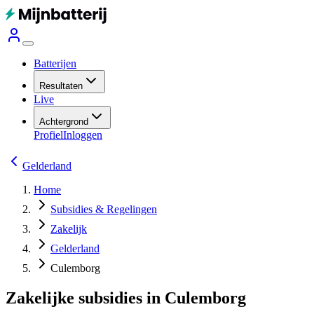
Batterijen
Resultaten
Live
Achtergrond
Profiel
Inloggen
Gelderland
Home
Subsidies & Regelingen
Zakelijk
Gelderland
Culemborg
Zakelijke subsidies in Culemborg