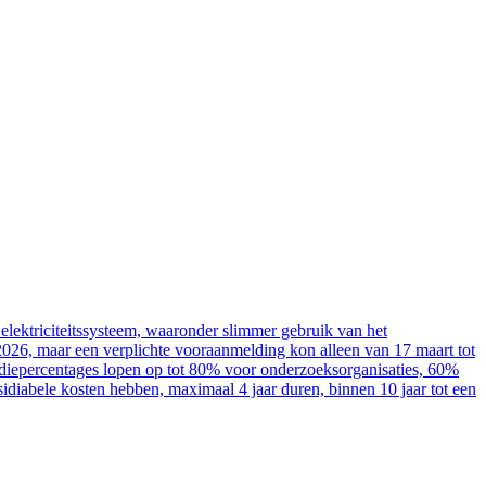
elektriciteitssysteem, waaronder slimmer gebruik van het
2026, maar een verplichte vooraanmelding kon alleen van 17 maart tot
sidiepercentages lopen op tot 80% voor onderzoeksorganisaties, 60%
diabele kosten hebben, maximaal 4 jaar duren, binnen 10 jaar tot een