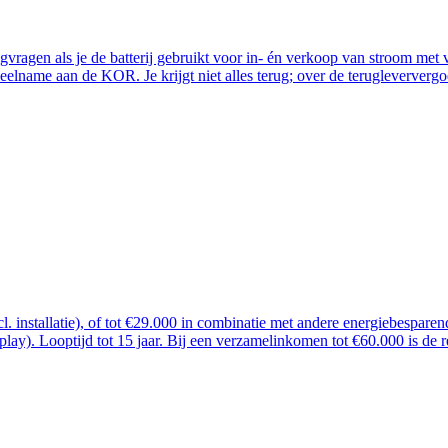
ugvragen als je de batterij gebruikt voor in- én verkoop van stroom me
lname aan de KOR. Je krijgt niet alles terug; over de terugleververgoe
ncl. installatie), of tot €29.000 in combinatie met andere energiebespar
 play). Looptijd tot 15 jaar. Bij een verzamelinkomen tot €60.000 is de