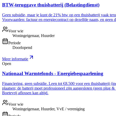
BTW-teruggave thuisbatterij (Belastingdienst)
Geen subsidie, maar je kunt de 21% btw op een thuisbatterij vaak ter
Voorwaarden: factuur en energiecontract op dezelfde naam, en geen dee
Voor wie
Woningeigenaar, Huurder
Periode
Doorlopend
Meer informatie
Open
Nationaal Warmtefonds - Energiebespaarlening
Financiering, geen subsidie. Leen tot €8.500 voor een thuisbatterij (i
plaatsen; de batterij moet professioneel zijn aangesloten (geen plug &
Boetevrij aflossen kan altijd.
Voor wie
Woningeigenaar, Huurder, VvE / vereniging