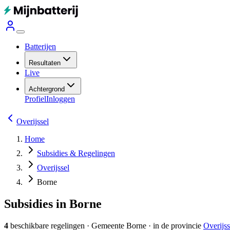
Batterijen
Resultaten
Live
Achtergrond
Profiel
Inloggen
Overijssel
Home
Subsidies & Regelingen
Overijssel
Borne
Subsidies in Borne
4
beschikbare regelingen
·
Gemeente
Borne
· in de provincie
Overijss