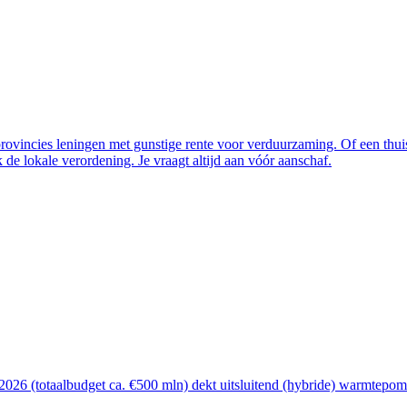
vincies leningen met gunstige rente voor verduurzaming. Of een thuisba
de lokale verordening. Je vraagt altijd aan vóór aanschaf.
26 (totaalbudget ca. €500 mln) dekt uitsluitend (hybride) warmtepomp, 