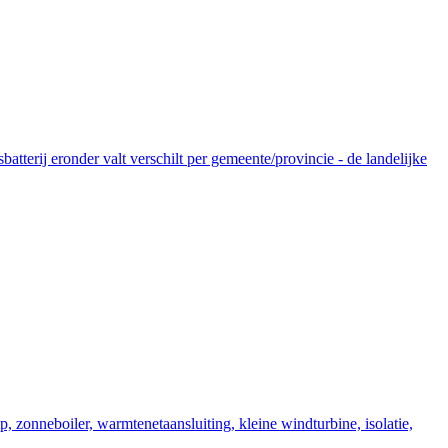
tterij eronder valt verschilt per gemeente/provincie - de landelijke
zonneboiler, warmtenetaansluiting, kleine windturbine, isolatie,