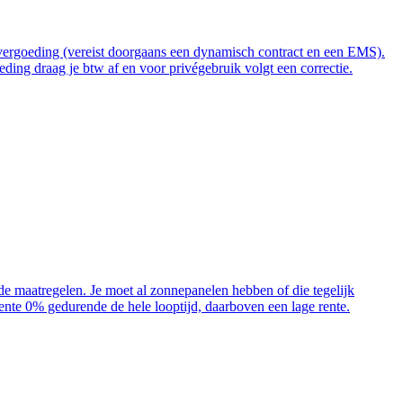
t vergoeding (vereist doorgaans een dynamisch contract en een EMS).
ding draag je btw af en voor privégebruik volgt een correctie.
ende maatregelen. Je moet al zonnepanelen hebben of die tegelijk
 rente 0% gedurende de hele looptijd, daarboven een lage rente.