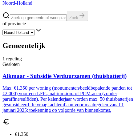
Noord-Holland
Zoek
of provincie
Gemeentelijk
1
regeling
Gesloten
Alkmaar - Subsidie Verduurzamen (thuisbatterij)
Max. €1.350 per woning (monumenten/beeldbepalende panden tot
€2.000) voor een LFP-, natrium-ion- of PCM-accu (zonder
paraffine/sulfiden). Per kalenderjaar worden max. 50 thuisbatterijen
gesubsidieerd. Je vraagt achteraf aan voor maatregelen vanaf 1
januari 2025; toekenning op volgorde van binnenkomst.
€1.350