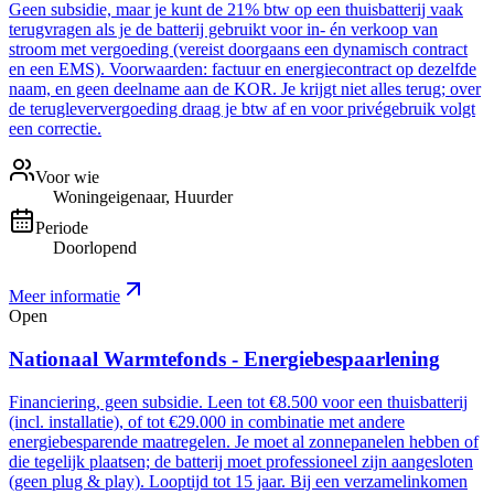
Geen subsidie, maar je kunt de 21% btw op een thuisbatterij vaak
terugvragen als je de batterij gebruikt voor in- én verkoop van
stroom met vergoeding (vereist doorgaans een dynamisch contract
en een EMS). Voorwaarden: factuur en energiecontract op dezelfde
naam, en geen deelname aan de KOR. Je krijgt niet alles terug; over
de terugleververgoeding draag je btw af en voor privégebruik volgt
een correctie.
Voor wie
Woningeigenaar, Huurder
Periode
Doorlopend
Meer informatie
Open
Nationaal Warmtefonds - Energiebespaarlening
Financiering, geen subsidie. Leen tot €8.500 voor een thuisbatterij
(incl. installatie), of tot €29.000 in combinatie met andere
energiebesparende maatregelen. Je moet al zonnepanelen hebben of
die tegelijk plaatsen; de batterij moet professioneel zijn aangesloten
(geen plug & play). Looptijd tot 15 jaar. Bij een verzamelinkomen