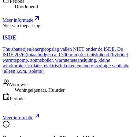
Periode
Doorlopend
Meer informatie
Niet van toepassing
ISDE
Thuisbatterijen/energieopslag vallen NIET onder de ISDE. De
ISDE 2026 (totaalbudget ca. €500 mln) dekt uitsluitend (hybride)
warmtepomp, zonneboiler, warmtenetaansluiting, kleine
windturbine, isolatie, elektrisch koken en energiezuinige ventilatie
(alleen i.c.m. isolatie).
Voor wie
Woningeigenaar, Huurder
Periode
-
Meer informatie