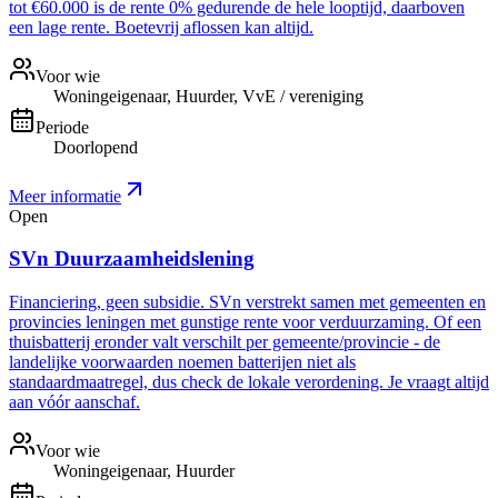
tot €60.000 is de rente 0% gedurende de hele looptijd, daarboven
een lage rente. Boetevrij aflossen kan altijd.
Voor wie
Woningeigenaar, Huurder, VvE / vereniging
Periode
Doorlopend
Meer informatie
Open
SVn Duurzaamheidslening
Financiering, geen subsidie. SVn verstrekt samen met gemeenten en
provincies leningen met gunstige rente voor verduurzaming. Of een
thuisbatterij eronder valt verschilt per gemeente/provincie - de
landelijke voorwaarden noemen batterijen niet als
standaardmaatregel, dus check de lokale verordening. Je vraagt altijd
aan vóór aanschaf.
Voor wie
Woningeigenaar, Huurder