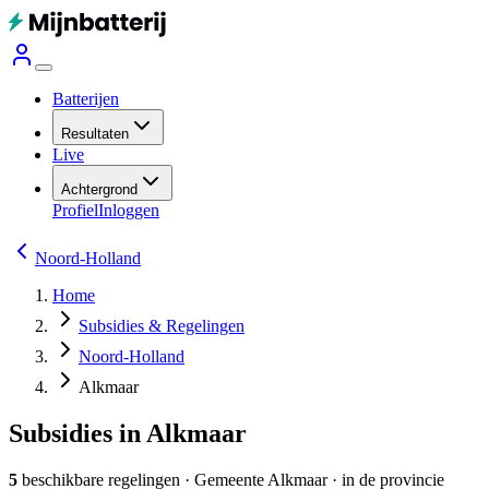
Batterijen
Resultaten
Live
Achtergrond
Profiel
Inloggen
Noord-Holland
Home
Subsidies & Regelingen
Noord-Holland
Alkmaar
Subsidies in Alkmaar
5
beschikbare regelingen
·
Gemeente
Alkmaar
· in de provincie