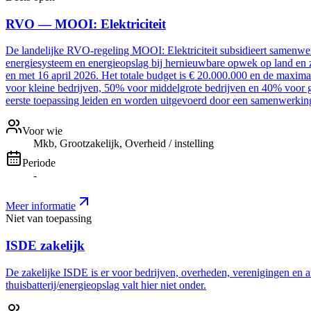
RVO — MOOI: Elektriciteit
De landelijke RVO-regeling MOOI: Elektriciteit subsidieert samenwer
energiesysteem en energieopslag bij hernieuwbare opwek op land en z
en met 16 april 2026. Het totale budget is € 20.000.000 en de maxim
voor kleine bedrijven, 50% voor middelgrote bedrijven en 40% voor g
eerste toepassing leiden en worden uitgevoerd door een samenwerki
Voor wie
Mkb, Grootzakelijk, Overheid / instelling
Periode
-
Meer informatie
Niet van toepassing
ISDE zakelijk
De zakelijke ISDE is er voor bedrijven, overheden, verenigingen en a
thuisbatterij/energieopslag valt hier niet onder.