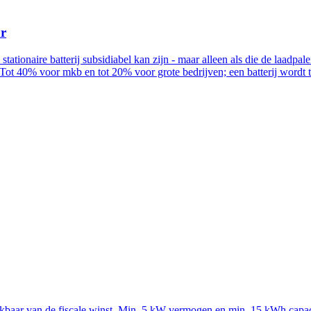
ur
n stationaire batterij subsidiabel kan zijn - maar alleen als die de la
Tot 40% voor mkb en tot 20% voor grote bedrijven; een batterij wordt
rekbaar van de fiscale winst. Min. 5 kW vermogen en min. 15 kWh capac