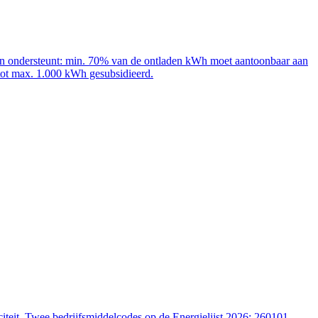
adpalen ondersteunt: min. 70% van de ontladen kWh moet aantoonbaar aan
 tot max. 1.000 kWh gesubsidieerd.
iteit. Twee bedrijfsmiddelcodes op de Energielijst 2026: 260101