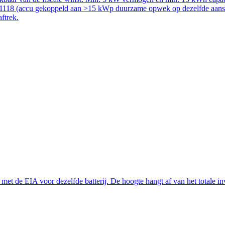
51118 (accu gekoppeld aan >15 kWp duurzame opwek op dezelfde aanslui
aftrek.
t de EIA voor dezelfde batterij. De hoogte hangt af van het totale inve