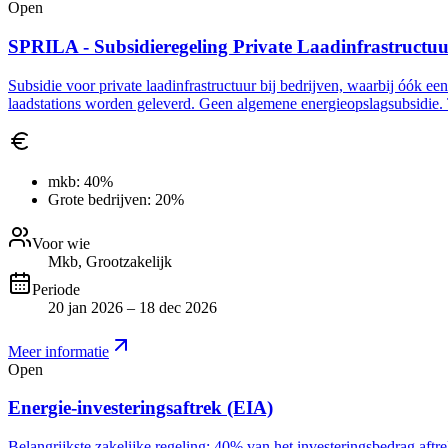
Open
SPRILA - Subsidieregeling Private Laadinfrastructu
Subsidie voor private laadinfrastructuur bij bedrijven, waarbij óók ee
laadstations worden geleverd. Geen algemene energieopslagsubsidie. 
mkb:
40%
Grote bedrijven:
20%
Voor wie
Mkb, Grootzakelijk
Periode
20 jan 2026 – 18 dec 2026
Meer informatie
Open
Energie-investeringsaftrek (EIA)
Belangrijkste zakelijke regeling: 40% van het investeringsbedrag aft