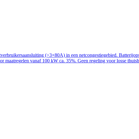
rbruikersaansluiting (>3×80A) in een netcongestiegebied. Batterijopslag
voor maatregelen vanaf 100 kW ca. 35%. Geen regeling voor losse thuisba