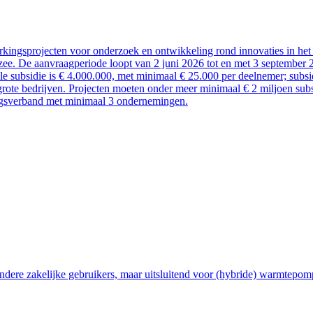
kingsprojecten voor onderzoek en ontwikkeling rond innovaties in het 
ee. De aanvraagperiode loopt van 2 juni 2026 tot en met 3 september 
ale subsidie is € 4.000.000, met minimaal € 25.000 per deelnemer; sub
rote bedrijven. Projecten moeten onder meer minimaal € 2 miljoen subsi
ngsverband met minimaal 3 ondernemingen.
ndere zakelijke gebruikers, maar uitsluitend voor (hybride) warmtepom