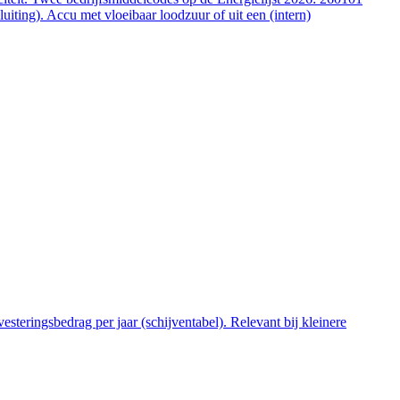
ting). Accu met vloeibaar loodzuur of uit een (intern)
steringsbedrag per jaar (schijventabel). Relevant bij kleinere