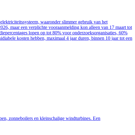
elektriciteitssysteem, waaronder slimmer gebruik van het
2026, maar een verplichte vooraanmelding kon alleen van 17 maart tot
sidiepercentages lopen op tot 80% voor onderzoeksorganisaties, 60%
diabele kosten hebben, maximaal 4 jaar duren, binnen 10 jaar tot een
pen, zonneboilers en kleinschalige windturbines. Een