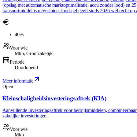
(opslag met automatische marktoptimalisatie, accu zonder lood) en 2
transportmiddel is uitgesloten; lood-gel geeft sinds 2026 wél recht op 
40%
Voor wie
Mkb, Grootzakelijk
Periode
Doorlopend
Meer informatie
Open
Kleinschaligheidsinvesteringsaftrek (KIA)
Aanvullende investeringsaftrek voor bedrijfsmiddelen, combineerbaar me
zakelijke investeringen.
Voor wie
Mkb