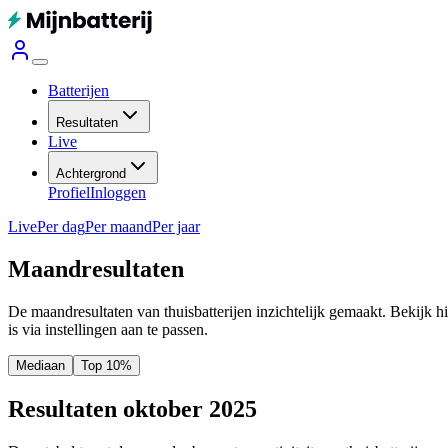
Batterijen
Resultaten
Live
Achtergrond
Profiel
Inloggen
Live
Per dag
Per maand
Per jaar
Maandresultaten
De maandresultaten van thuisbatterijen inzichtelijk gemaakt. Bekijk h
is via instellingen aan te passen.
Mediaan
Top 10%
Resultaten oktober 2025