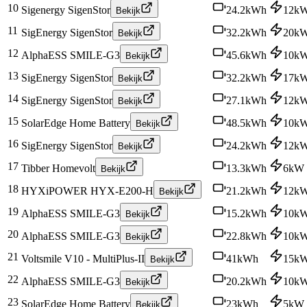
10
Sigenergy SigenStor
24.2
kWh
12
k
Bekijk
11
SigEnergy SigenStor
32.2
kWh
20
k
Bekijk
12
AlphaESS SMILE-G3
45.6
kWh
10
k
Bekijk
13
SigEnergy SigenStor
32.2
kWh
17
k
Bekijk
14
SigEnergy SigenStor
27.1
kWh
12
k
Bekijk
15
SolarEdge Home Battery
48.5
kWh
10
k
Bekijk
16
SigEnergy SigenStor
24.2
kWh
12
k
Bekijk
17
Tibber Homevolt
13.3
kWh
6
kW
Bekijk
18
HYXiPOWER HYX-E200-H
21.2
kWh
12
k
Bekijk
19
AlphaESS SMILE-G3
15.2
kWh
10
k
Bekijk
20
AlphaESS SMILE-G3
22.8
kWh
10
k
Bekijk
21
Voltsmile V10 - MultiPlus-II
41
kWh
15
k
Bekijk
22
AlphaESS SMILE-G3
20.2
kWh
10
k
Bekijk
23
SolarEdge Home Battery
23
kWh
5
kW
Bekijk