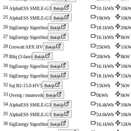
24
AlphaESS SMILE-G3
10.1
kWh
10
k
Bekijk
25
AlphaESS SMILE-G3
19
kWh
10
k
Bekijk
26
SigEnergy SigenStor
18.1
kWh
20
k
Bekijk
27
SigEnergy SigenStor
16.1
kWh
8
kW
Bekijk
28
Growatt APX HV
25
kWh
11
k
Bekijk
29
Bliq (3-fase)
20
kWh
8
kW
Bekijk
30
SigEnergy SigenStor
16.1
kWh
10
k
Bekijk
31
SigEnergy SigenStor
18.1
kWh
15
k
Bekijk
32
Saj B2-15.0-HV5
15
kWh
5
kW
Bekijk
33
Overig / maatwerk
0
kWh
0
kW
Bekijk
34
AlphaESS SMILE-G3
16.4
kWh
10
k
Bekijk
35
AlphaESS SMILE-G3
24.6
kWh
10
k
Bekijk
36
SigEnergy SigenStor
16.1
kWh
12
k
Bekijk