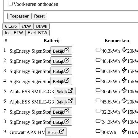
Voorkeuren onthouden
Toepassen
Reset
€ Euro
€/kW
€/kWh
Incl. BTW
Excl. BTW
#
Batterij
Kenmerken
1
SigEnergy SigenStor
40.3
kWh
20
k
Bekijk
2
SigEnergy SigenStor
48.4
kWh
15
k
Bekijk
3
SigEnergy SigenStor
40.3
kWh
15
k
Bekijk
4
SigEnergy SigenStor
36.2
kWh
15
k
Bekijk
5
AlphaESS SMILE-G3
30.4
kWh
10
k
Bekijk
6
AlphaESS SMILE-G3
45.6
kWh
20
k
Bekijk
7
SigEnergy SigenStor
32.2
kWh
15
k
Bekijk
8
SigEnergy SigenStor
24.2
kWh
10
k
Bekijk
9
Growatt APX HV
30
kWh
11
k
Bekijk