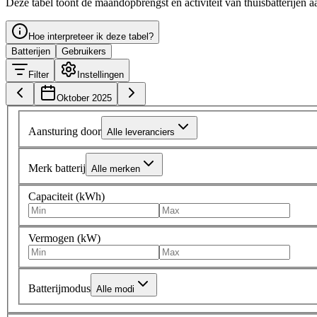
Deze tabel toont de maandopbrengst en activiteit van thuisbatterijen a
Hoe interpreteer ik deze tabel?
Batterijen
Gebruikers
Filter
Instellingen
Oktober 2025
Aansturing door
Alle leveranciers
Merk batterij
Alle merken
Capaciteit (kWh)
Vermogen (kW)
Batterijmodus
Alle modi