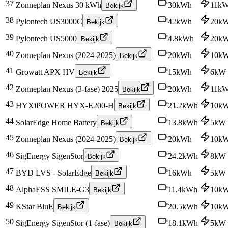
37
Zonneplan Nexus 30 kWh
30
kWh
11
k
Bekijk
38
Pylontech US3000C
42
kWh
20
k
Bekijk
39
Pylontech US5000
4.8
kWh
20
k
Bekijk
40
Zonneplan Nexus (2024-2025)
20
kWh
10
k
Bekijk
41
Growatt APX HV
15
kWh
6
kW
Bekijk
42
Zonneplan Nexus (3-fase) 2025
20
kWh
11
k
Bekijk
43
HYXiPOWER HYX-E200-H
21.2
kWh
10
k
Bekijk
44
SolarEdge Home Battery
13.8
kWh
5
kW
Bekijk
45
Zonneplan Nexus (2024-2025)
20
kWh
10
k
Bekijk
46
SigEnergy SigenStor
24.2
kWh
8
kW
Bekijk
47
BYD LVS - SolarEdge
16
kWh
5
kW
Bekijk
48
AlphaESS SMILE-G3
11.4
kWh
10
k
Bekijk
49
KStar BluE
20.5
kWh
10
k
Bekijk
50
SigEnergy SigenStor (1-fase)
18.1
kWh
5
kW
Bekijk