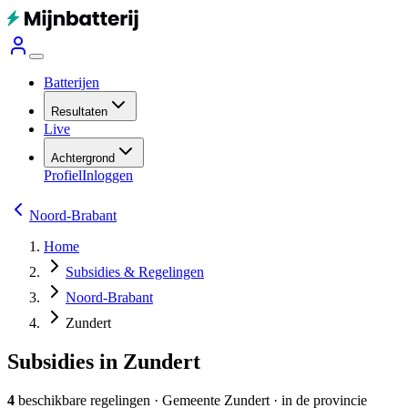
Batterijen
Resultaten
Live
Achtergrond
Profiel
Inloggen
Noord-Brabant
Home
Subsidies & Regelingen
Noord-Brabant
Zundert
Subsidies in Zundert
4
beschikbare regelingen
·
Gemeente
Zundert
· in de provincie