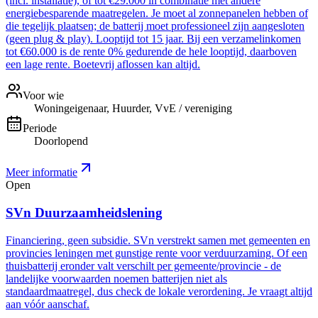
(incl. installatie), of tot €29.000 in combinatie met andere
energiebesparende maatregelen. Je moet al zonnepanelen hebben of
die tegelijk plaatsen; de batterij moet professioneel zijn aangesloten
(geen plug & play). Looptijd tot 15 jaar. Bij een verzamelinkomen
tot €60.000 is de rente 0% gedurende de hele looptijd, daarboven
een lage rente. Boetevrij aflossen kan altijd.
Voor wie
Woningeigenaar, Huurder, VvE / vereniging
Periode
Doorlopend
Meer informatie
Open
SVn Duurzaamheidslening
Financiering, geen subsidie. SVn verstrekt samen met gemeenten en
provincies leningen met gunstige rente voor verduurzaming. Of een
thuisbatterij eronder valt verschilt per gemeente/provincie - de
landelijke voorwaarden noemen batterijen niet als
standaardmaatregel, dus check de lokale verordening. Je vraagt altijd
aan vóór aanschaf.