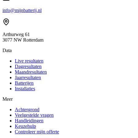
info@mijnbatterij.nl
Arthurweg 61
3077 NW Rotterdam
Data
Live resultaten
Dagresultaten
Maandresultaten
Jaarresultaten
Batterijen
Installaties
Meer
Achtergrond
Veelgestelde vragen
Handleidingen
Keuzehulp
Controleer mijn offerte