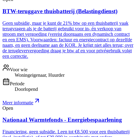
BTW-teruggave thuisbatterij (Belastingdienst)
Geen subsidie, maar je kunt de 21% btw op een thuisbatterij vaak
terugvragen als je de batterij gebruikt voor in- én verkoop van
stroom met vergoeding (vereist doorgaans een dynamisch contract
en een EMS). Voorwaarden: factuur en energiecontract op dezelfde
naam, en geen deelname aan de KOR. Je krijgt niet alles terug; over
de terugleververgoeding draag je btw af en voor privégebruik volgt
een correctie.
Voor wie
Woningeigenaar, Huurder
Periode
Doorlopend
Meer informatie
Open
Nationaal Warmtefonds - Energiebespaarlening
Financiering, geen subsidie. Leen tot €8.500 voor een thuisbatterij