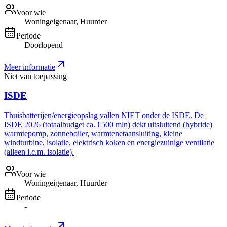
Voor wie
Woningeigenaar, Huurder
Periode
Doorlopend
Meer informatie
Niet van toepassing
ISDE
Thuisbatterijen/energieopslag vallen NIET onder de ISDE. De
ISDE 2026 (totaalbudget ca. €500 mln) dekt uitsluitend (hybride)
warmtepomp, zonneboiler, warmtenetaansluiting, kleine
windturbine, isolatie, elektrisch koken en energiezuinige ventilatie
(alleen i.c.m. isolatie).
Voor wie
Woningeigenaar, Huurder
Periode
-